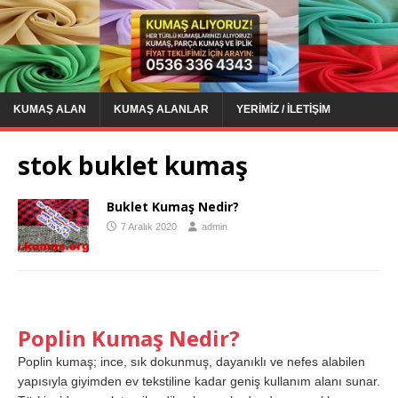
KUMAŞ ALAN
KUMAŞ ALANLAR
YERIMIZ / İLETIŞIM
stok buklet kumaş
Buklet Kumaş Nedir?
7 Aralık 2020
admin
Poplin Kumaş Nedir?
Poplin kumaş; ince, sık dokunmuş, dayanıklı ve nefes alabilen
yapısıyla giyimden ev tekstiline kadar geniş kullanım alanı sunar.