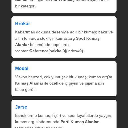
bir kategori.
Brokar
Kabartmalı dokuma deseniyle ağır bir kumaş; bakır ve
altın tonlarda stok için kumas.org
Spot Kumaş
Alanlar
bölümünde popülerdir.
:contentReference[oaicite:0]{index=0}
Modal
Viskon benzeri, çok yumuşak bir kumaş; kumas.org’ta
Kumaş Alanlar
ile özellikle iç giyim ve pijama için
talep görür.
Jarse
Esnek örme kumaş, tişört ve spor kıyafetlerde yaygın;
kumas.org platformunda
Parti Kumaş Alanlar