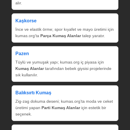
alır.
Kaşkorse
İnce ve elastik örme; spor kıyafet ve mayo üretimi için
kumas.org’ta
Parça Kumaş Alanlar
talep yaratır.
Pazen
Tüylü ve yumuşak yapı; kumas.org iç piyasa için
Kumaş Alanlar
tarafından bebek giysisi projelerinde
sık kullanılır.
Balıksırtı Kumaş
Zig‑zag dokuma deseni; kumas.org’ta moda ve ceket
üretimi yapan
Parti Kumaş Alanlar
için estetik bir
seçenek.