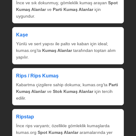
İnce ve sık dokunmuş; gömleklik kumaş arayan
Spot
Kumaş Alanlar
ve
Parti Kumaş Alanlar
için
uygundur.
Kaşe
Yünlü ve sert yapısı ile palto ve kaban için ideal;
kumas.org’ta
Kumaş Alanlar
tarafından toptan alım
yapılır.
Rips / Rips Kumaş
Kabartma çizgilere sahip dokuma; kumas.org’ta
Parti
Kumaş Alanlar
ve
Stok Kumaş Alanlar
için tercih
edilir.
Ripstap
İnce rips varyantı; özellikle gömleklik kumaşlarda
kumas.org
Spot Kumaş Alanlar
aramalarında yer