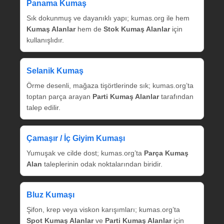
Panama Kumaş
Sık dokunmuş ve dayanıklı yapı; kumas.org ile hem
Kumaş Alanlar
hem de
Stok Kumaş Alanlar
için
kullanışlıdır.
Selanik Kumaş
Örme desenli, mağaza tişörtlerinde sık; kumas.org’ta
toptan parça arayan
Parti Kumaş Alanlar
tarafından
talep edilir.
Çamaşır / İç Giyim Kumaşı
Yumuşak ve cilde dost; kumas.org’ta
Parça Kumaş
Alan
taleplerinin odak noktalarından biridir.
Bluz Kumaşı
Şifon, krep veya viskon karışımları; kumas.org’ta
Spot Kumaş Alanlar
ve
Parti Kumaş Alanlar
için