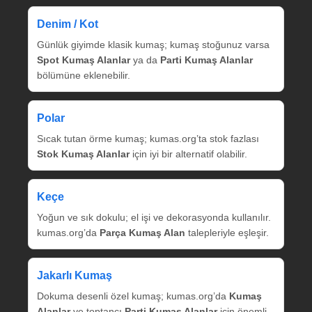
Denim / Kot
Günlük giyimde klasik kumaş; kumaş stoğunuz varsa
Spot Kumaş Alanlar
ya da
Parti Kumaş Alanlar
bölümüne eklenebilir.
Polar
Sıcak tutan örme kumaş; kumas.org’ta stok fazlası
Stok Kumaş Alanlar
için iyi bir alternatif olabilir.
Keçe
Yoğun ve sık dokulu; el işi ve dekorasyonda kullanılır.
kumas.org’da
Parça Kumaş Alan
talepleriyle eşleşir.
Jakarlı Kumaş
Dokuma desenli özel kumaş; kumas.org’da
Kumaş
Alanlar
ve toptancı
Parti Kumaş Alanlar
için önemli