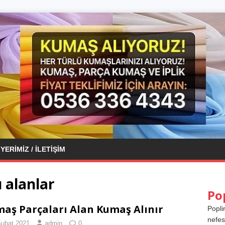
YERIMIZ / İLETIŞIM
 alanlar
Po
aş Parçaları Alan Kumaş Alınır
Popli
nefes
Şubat 2021
admin
0