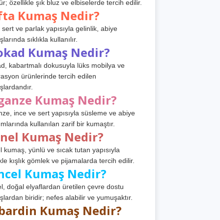
r; özellikle şık bluz ve elbiselerde tercih edilir.
fta Kumaş Nedir?
 sert ve parlak yapısıyla gelinlik, abiye
arında sıklıkla kullanılır.
okad Kumaş Nedir?
d, kabartmalı dokusuyla lüks mobilya ve
asyon ürünlerinde tercih edilen
lardandır.
ganze Kumaş Nedir?
ze, ince ve sert yapısıyla süsleme ve abiye
ımlarında kullanılan zarif bir kumaştır.
anel Kumaş Nedir?
l kumaş, yünlü ve sıcak tutan yapısıyla
kle kışlık gömlek ve pijamalarda tercih edilir.
ncel Kumaş Nedir?
l, doğal elyaflardan üretilen çevre dostu
lardan biridir; nefes alabilir ve yumuşaktır.
bardin Kumaş Nedir?