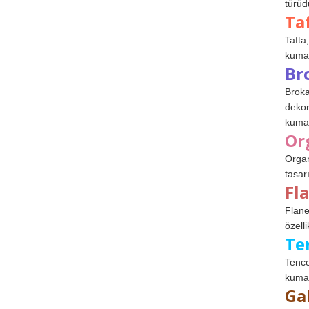
türüdü
Ta
Tafta,
kumaşl
Br
Broka
dekor
kumaş
Or
Organ
tasar
Fl
Flane
özelli
Te
Tence
kumaş
Ga