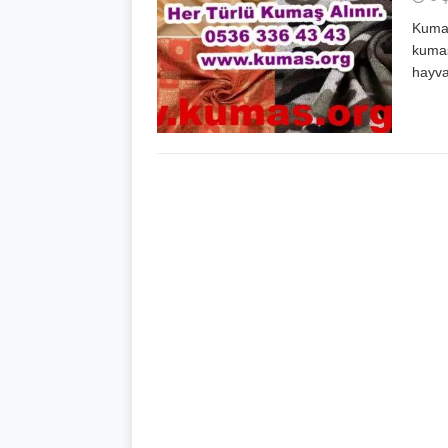
Kumaş
kumaşl
hayva