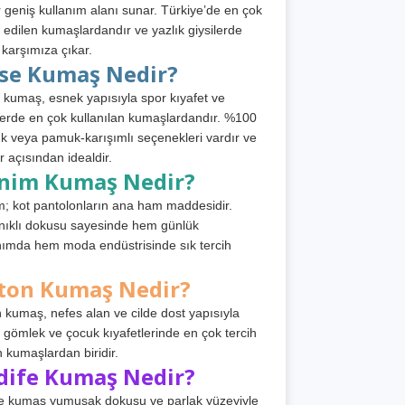
 geniş kullanım alanı sunar. Türkiye’de en çok
h edilen kumaşlardandır ve yazlık giysilerde
 karşımıza çıkar.
rse Kumaş Nedir?
 kumaş, esnek yapısıyla spor kıyafet ve
tlerde en çok kullanılan kumaşlardandır. %100
 veya pamuk-karışımlı seçenekleri vardır ve
r açısından idealdir.
nim Kumaş Nedir?
; kot pantolonların ana ham maddesidir.
ıklı dokusu sayesinde hem günlük
nımda hem moda endüstrisinde sık tercih
ton Kumaş Nedir?
 kumaş, nefes alan ve cilde dost yapısıyla
t, gömlek ve çocuk kıyafetlerinde en çok tercih
n kumaşlardan biridir.
dife Kumaş Nedir?
e kumaş yumuşak dokusu ve parlak yüzeyiyle