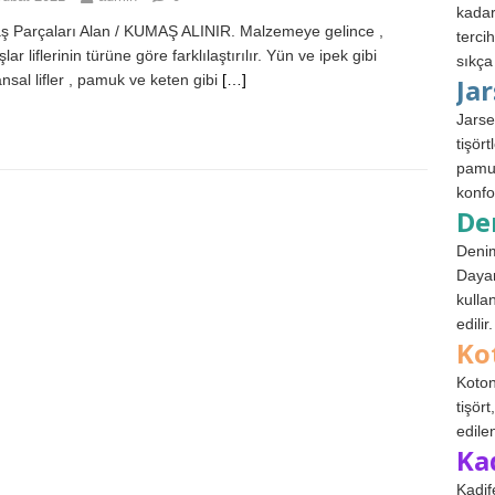
kadar
 Parçaları Alan / KUMAŞ ALINIR. Malzemeye gelince ,
terci
ar liflerinin türüne göre farklılaştırılır. Yün ve ipek gibi
sıkça
nsal lifler , pamuk ve keten gibi
[…]
Ja
Jarse
tişör
pamuk
konfo
De
Denim
Dayan
kulla
edilir.
Ko
Koton
tişör
edile
Ka
Kadif