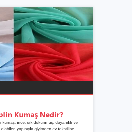
plin Kumaş Nedir?
n kumaş; ince, sık dokunmuş, dayanıklı ve
 alabilen yapısıyla giyimden ev tekstiline