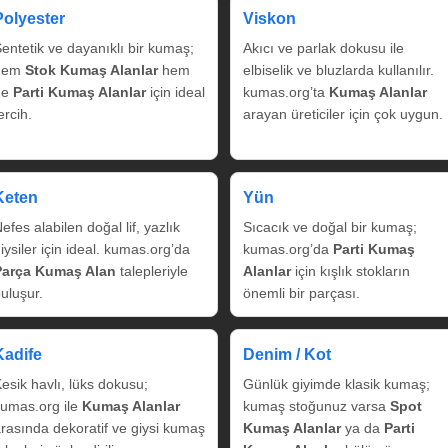
Polyester
Viskon
entetik ve dayanıklı bir kumaş;
Akıcı ve parlak dokusu ile
hem
Stok Kumaş Alanlar
hem
elbiselik ve bluzlarda kullanılır.
de
Parti Kumaş Alanlar
için ideal
kumas.org’ta
Kumaş Alanlar
ercih.
arayan üreticiler için çok uygun.
Keten
Yün
efes alabilen doğal lif, yazlık
Sıcacık ve doğal bir kumaş;
iysiler için ideal. kumas.org’da
kumas.org’da
Parti Kumaş
Parça Kumaş Alan
talepleriyle
Alanlar
için kışlık stokların
uluşur.
önemli bir parçası.
Kadife
Denim / Kot
esik havlı, lüks dokusu;
Günlük giyimde klasik kumaş;
umas.org ile
Kumaş Alanlar
kumaş stoğunuz varsa
Spot
rasında dekoratif ve giysi kumaş
Kumaş Alanlar
ya da
Parti