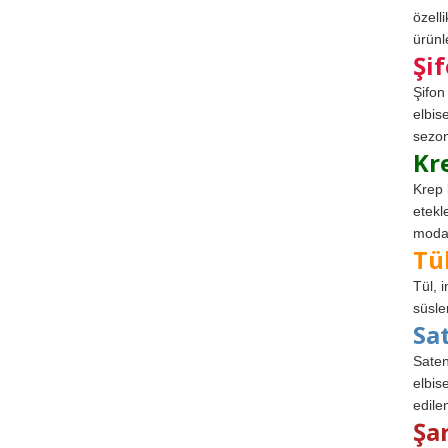
özell
ürünle
Şi
Şifon
elbis
sezon
Kr
Krep 
etekl
modad
Tü
Tül, 
süsle
Sa
Saten
elbise
edile
Şa