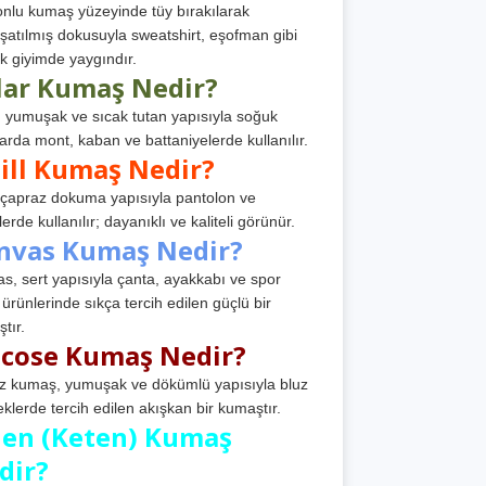
nlu kumaş yüzeyinde tüy bırakılarak
atılmış dokusuyla sweatshirt, eşofman gibi
k giyimde yaygındır.
lar Kumaş Nedir?
, yumuşak ve sıcak tutan yapısıyla soğuk
arda mont, kaban ve battaniyelerde kullanılır.
ill Kumaş Nedir?
, çapraz dokuma yapısıyla pantolon ve
erde kullanılır; dayanıklı ve kaliteli görünür.
nvas Kumaş Nedir?
s, sert yapısıyla çanta, ayakkabı ve spor
 ürünlerinde sıkça tercih edilen güçlü bir
tır.
scose Kumaş Nedir?
z kumaş, yumuşak ve dökümlü yapısıyla bluz
eklerde tercih edilen akışkan bir kumaştır.
nen (Keten) Kumaş
dir?