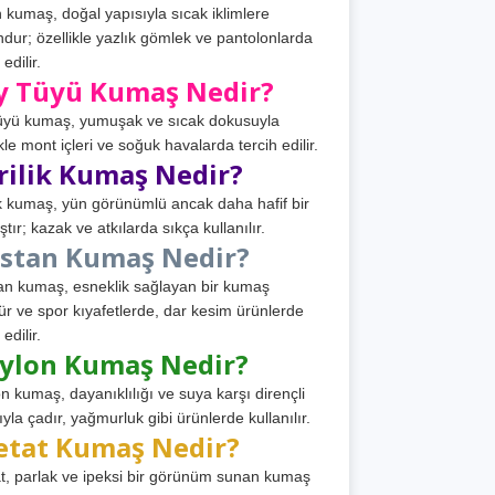
 kumaş, doğal yapısıyla sıcak iklimlere
dur; özellikle yazlık gömlek ve pantolonlarda
 edilir.
y Tüyü Kumaş Nedir?
üyü kumaş, yumuşak ve sıcak dokusuyla
ikle mont içleri ve soğuk havalarda tercih edilir.
rilik Kumaş Nedir?
ik kumaş, yün görünümlü ancak daha hafif bir
tır; kazak ve atkılarda sıkça kullanılır.
astan Kumaş Nedir?
an kumaş, esneklik sağlayan bir kumaş
ür ve spor kıyafetlerde, dar kesim ürünlerde
 edilir.
ylon Kumaş Nedir?
n kumaş, dayanıklılığı ve suya karşı dirençli
ıyla çadır, yağmurluk gibi ürünlerde kullanılır.
etat Kumaş Nedir?
t, parlak ve ipeksi bir görünüm sunan kumaş