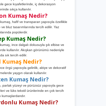
ikle gece kıyafetlerinde, iç dekorasyon
rinde sıkça kullanılır.
fon Kumaş Nedir?
 kumaş, hafif ve transparan yapısıyla özellikle
e ve bluz tasarımlarında tercih edilir. Yaz
larında popülerdir.
ep Kumaş Nedir?
kumaş, ince dalgalı dokusuyla şık elbise ve
erde kullanılır. Akışkan görünümü nedeniyle
a sık tercih edilir.
l Kumaş Nedir?
ince örgü yapısıyla gelinlik, abiye ve dekoratif
melerde yaygın olarak kullanılır.
ten Kumaş Nedir?
, parlak yüzeyi ve pürüzsüz yapısıyla gece
leri ve lüks tekstil ürünlerinde en çok tercih
n kumaşlardandır.
rdonlu Kumaş Nedir?