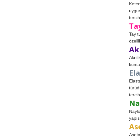
Keten
uygun
tercih
Ta
Tay t
özell
Ak
Akril
kumaş
El
Elast
türüd
tercih
Na
Naylo
yapıs
As
Aseta