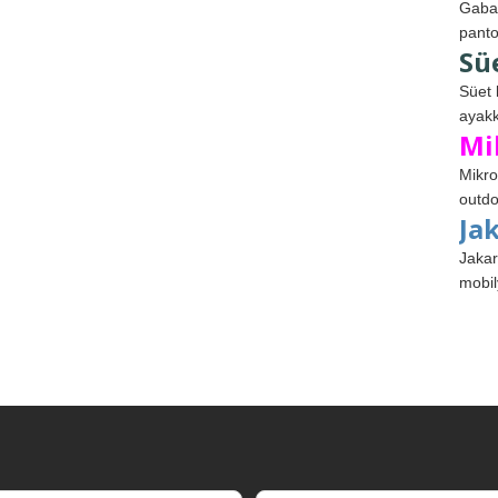
Gabar
panto
Sü
Süet 
ayakk
Mi
Mikro
outdo
Ja
Jakar
mobil