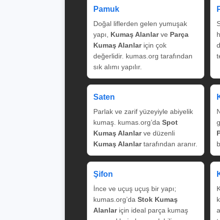
Pamuk
Doğal liflerden gelen yumuşak
S
yapı,
Kumaş Alanlar
ve
Parça
Kumaş Alanlar
için çok
değerlidir. kumas.org tarafından
t
sık alımı yapılır.
Saten
Parlak ve zarif yüzeyiyle abiyelik
N
kumaş. kumas.org’da
Spot
g
Kumaş Alanlar
ve düzenli
Kumaş Alanlar
tarafından aranır.
b
Şifon
İnce ve uçuş uçuş bir yapı;
K
kumas.org’da
Stok Kumaş
k
Alanlar
için ideal parça kumaş
a