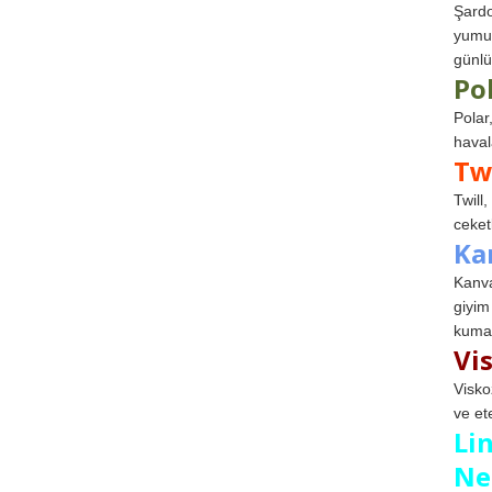
Şardo
yumuş
günlü
Po
Polar
haval
Tw
Twill
ceketl
Ka
Kanva
giyim
kumaş
Vi
Visko
ve et
Li
Ne