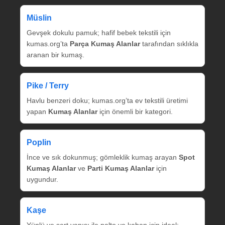
Müslin
Gevşek dokulu pamuk; hafif bebek tekstili için
kumas.org’ta
Parça Kumaş Alanlar
tarafından sıklıkla
aranan bir kumaş.
Pike / Terry
Havlu benzeri doku; kumas.org’ta ev tekstili üretimi
yapan
Kumaş Alanlar
için önemli bir kategori.
Poplin
İnce ve sık dokunmuş; gömleklik kumaş arayan
Spot
Kumaş Alanlar
ve
Parti Kumaş Alanlar
için
uygundur.
Kaşe
Yünlü ve sert yapısı ile palto ve kaban için ideal;