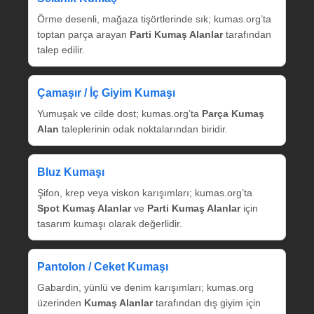
Örme desenli, mağaza tişörtlerinde sık; kumas.org’ta
toptan parça arayan
Parti Kumaş Alanlar
tarafından
talep edilir.
Çamaşır / İç Giyim Kumaşı
Yumuşak ve cilde dost; kumas.org’ta
Parça Kumaş
Alan
taleplerinin odak noktalarından biridir.
Bluz Kumaşı
Şifon, krep veya viskon karışımları; kumas.org’ta
Spot Kumaş Alanlar
ve
Parti Kumaş Alanlar
için
tasarım kumaşı olarak değerlidir.
Pantolon / Ceket Kumaşı
Gabardin, yünlü ve denim karışımları; kumas.org
üzerinden
Kumaş Alanlar
tarafından dış giyim için