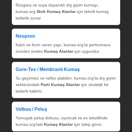
Rüzgara ve suya dayanıklı dış giyim kumaşı;
kumas.org
Stok Kumaş Alanlar
için teknik kumaş
tedariki sunar.
Neopren
Kalın ve form veren yapı; kumas.org’ta performans
ürünleri üreten
Kumaş Alanlar
için uygundur.
Gore‑Tex / Membranlı Kumaş
Su geçirmez ve nefes alabilen; kumas.org’ta dış giyim
sektöründeki
Parti Kumaş Alanlar
için stratejik bir
tedarik kalemi.
Velboa / Peluş
Yumuşak peluş dokusu; oyuncak ve ev tekstilinde
kumas.org’taki
Kumaş Alanlar
için talep görür.