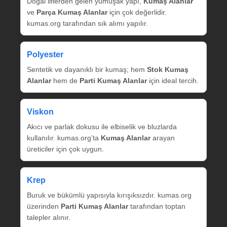
Doğal liflerden gelen yumuşak yapı,
Kumaş Alanlar
ve
Parça Kumaş Alanlar
için çok değerlidir.
kumas.org tarafından sık alımı yapılır.
Polyester
Sentetik ve dayanıklı bir kumaş; hem
Stok Kumaş
Alanlar
hem de
Parti Kumaş Alanlar
için ideal tercih.
Viskon
Akıcı ve parlak dokusu ile elbiselik ve bluzlarda
kullanılır. kumas.org’ta
Kumaş Alanlar
arayan
üreticiler için çok uygun.
Krep
Buruk ve bükümlü yapısıyla kırışıksızdır. kumas.org
üzerinden
Parti Kumaş Alanlar
tarafından toptan
talepler alınır.