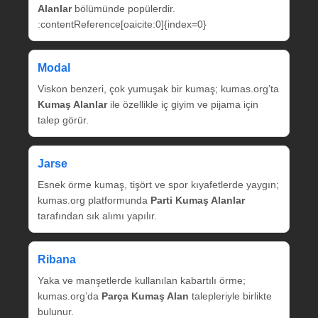
Alanlar
bölümünde popülerdir.
:contentReference[oaicite:0]{index=0}
Modal
Viskon benzeri, çok yumuşak bir kumaş; kumas.org’ta
Kumaş Alanlar
ile özellikle iç giyim ve pijama için
talep görür.
Jarse
Esnek örme kumaş, tişört ve spor kıyafetlerde yaygın;
kumas.org platformunda
Parti Kumaş Alanlar
tarafından sık alımı yapılır.
Ribana
Yaka ve manşetlerde kullanılan kabartılı örme;
kumas.org’da
Parça Kumaş Alan
talepleriyle birlikte
bulunur.