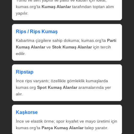
kumas.org’ta
Kumaş Alanlar
tarafından toptan alım
yapılır.
Rips / Rips Kumaş
Kabartma çizgilere sahip dokuma; kumas.org’ta
Parti
Kumaş Alanlar
ve
Stok Kumaş Alanlar
için tercih
edilir.
Ripstap
İnce rips varyantı; özellikle gömleklik kumaşlarda
kumas.org
Spot Kumaş Alanlar
aramalarında yer
alır.
Kaşkorse
İnce ve elastik örme; spor kıyafet ve mayo üretimi için
kumas.org’ta
Parça Kumaş Alanlar
talep yaratır.