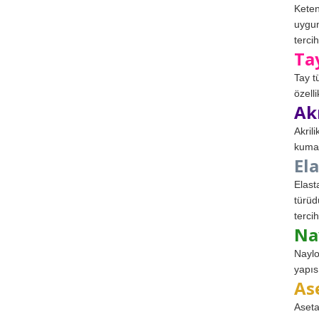
Keten
uygun
tercih
Ta
Tay t
özell
Ak
Akril
kumaş
El
Elast
türüd
tercih
Na
Naylo
yapıs
As
Aseta