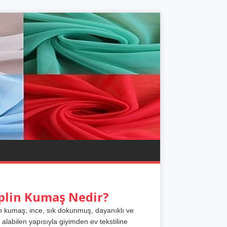
plin Kumaş Nedir?
n kumaş; ince, sık dokunmuş, dayanıklı ve
 alabilen yapısıyla giyimden ev tekstiline