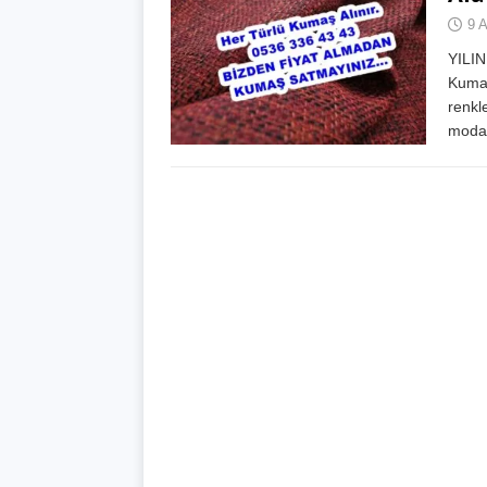
9 
YILI
Kumaş
renkl
moda 