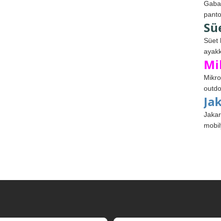
Gabar
panto
Sü
Süet 
ayakk
Mi
Mikro
outdo
Ja
Jakar
mobil