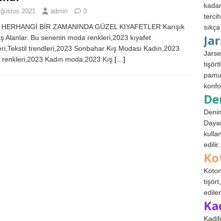
kadar
Ağustos 2021
admin
0
terci
N HERHANGİ BİR ZAMANINDA GÜZEL KIYAFETLER Karışık
sıkça
Ja
 Alanlar. Bu senenin moda renkleri,2023 kıyafet
eri,Tekstil trendleri,2023 Sonbahar Kış Modası Kadın,2023
Jarse
renkleri,2023 Kadın moda,2023 Kış
[…]
tişör
pamuk
konfo
De
Denim
Dayan
kulla
edilir.
Ko
Koton
tişör
edile
Ka
Kadif