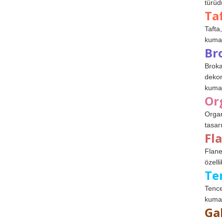
türüdü
Ta
Tafta,
kumaşl
Br
Broka
dekor
kumaş
Or
Organ
tasar
Fl
Flane
özelli
Te
Tence
kumaş
Ga