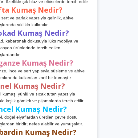
r; özellikle şık bluz ve elbiselerde tercih edilir.
fta Kumaş Nedir?
 sert ve parlak yapısıyla gelinlik, abiye
arında sıklıkla kullanılır.
okad Kumaş Nedir?
d, kabartmalı dokusuyla lüks mobilya ve
asyon ürünlerinde tercih edilen
lardandır.
ganze Kumaş Nedir?
ze, ince ve sert yapısıyla süsleme ve abiye
ımlarında kullanılan zarif bir kumaştır.
anel Kumaş Nedir?
l kumaş, yünlü ve sıcak tutan yapısıyla
kle kışlık gömlek ve pijamalarda tercih edilir.
ncel Kumaş Nedir?
l, doğal elyaflardan üretilen çevre dostu
lardan biridir; nefes alabilir ve yumuşaktır.
bardin Kumaş Nedir?