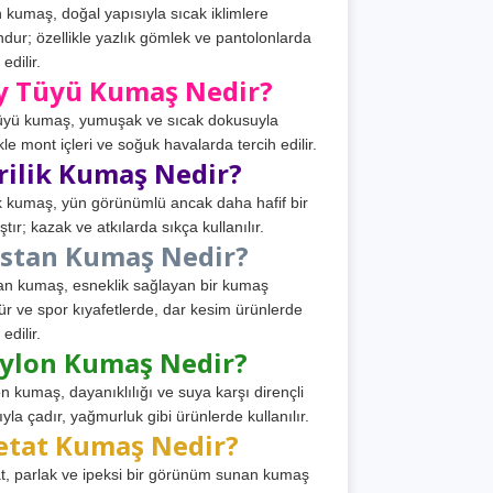
 kumaş, doğal yapısıyla sıcak iklimlere
dur; özellikle yazlık gömlek ve pantolonlarda
 edilir.
y Tüyü Kumaş Nedir?
üyü kumaş, yumuşak ve sıcak dokusuyla
ikle mont içleri ve soğuk havalarda tercih edilir.
rilik Kumaş Nedir?
ik kumaş, yün görünümlü ancak daha hafif bir
tır; kazak ve atkılarda sıkça kullanılır.
astan Kumaş Nedir?
an kumaş, esneklik sağlayan bir kumaş
ür ve spor kıyafetlerde, dar kesim ürünlerde
 edilir.
ylon Kumaş Nedir?
n kumaş, dayanıklılığı ve suya karşı dirençli
ıyla çadır, yağmurluk gibi ürünlerde kullanılır.
etat Kumaş Nedir?
t, parlak ve ipeksi bir görünüm sunan kumaş