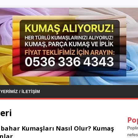
YERIMIZ / İLETIŞIM
eri
Po
bahar Kumaşları Nasıl Olur? Kumaş
Popli
nlar
nefes