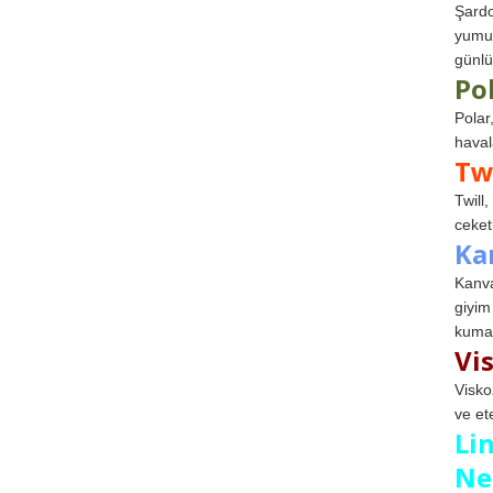
Şardo
yumuş
günlü
Po
Polar
haval
Tw
Twill
ceketl
Ka
Kanva
giyim
kumaş
Vi
Visko
ve et
Li
Ne