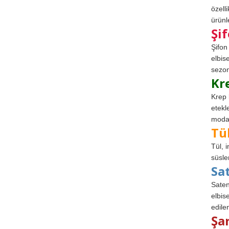
özell
ürünle
Şi
Şifon
elbis
sezon
Kr
Krep 
etekl
modad
Tü
Tül, 
süsle
Sa
Saten
elbise
edile
Şa