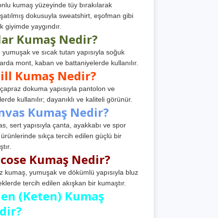
nlu kumaş yüzeyinde tüy bırakılarak
atılmış dokusuyla sweatshirt, eşofman gibi
k giyimde yaygındır.
lar Kumaş Nedir?
, yumuşak ve sıcak tutan yapısıyla soğuk
arda mont, kaban ve battaniyelerde kullanılır.
ill Kumaş Nedir?
, çapraz dokuma yapısıyla pantolon ve
erde kullanılır; dayanıklı ve kaliteli görünür.
nvas Kumaş Nedir?
s, sert yapısıyla çanta, ayakkabı ve spor
 ürünlerinde sıkça tercih edilen güçlü bir
tır.
scose Kumaş Nedir?
z kumaş, yumuşak ve dökümlü yapısıyla bluz
eklerde tercih edilen akışkan bir kumaştır.
nen (Keten) Kumaş
dir?