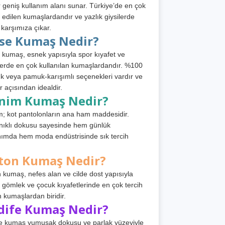
 geniş kullanım alanı sunar. Türkiye’de en çok
h edilen kumaşlardandır ve yazlık giysilerde
 karşımıza çıkar.
rse Kumaş Nedir?
 kumaş, esnek yapısıyla spor kıyafet ve
tlerde en çok kullanılan kumaşlardandır. %100
 veya pamuk-karışımlı seçenekleri vardır ve
r açısından idealdir.
nim Kumaş Nedir?
; kot pantolonların ana ham maddesidir.
ıklı dokusu sayesinde hem günlük
nımda hem moda endüstrisinde sık tercih
ton Kumaş Nedir?
 kumaş, nefes alan ve cilde dost yapısıyla
t, gömlek ve çocuk kıyafetlerinde en çok tercih
n kumaşlardan biridir.
dife Kumaş Nedir?
e kumaş yumuşak dokusu ve parlak yüzeyiyle