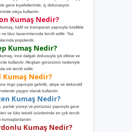
ikle gece kıyafetlerinde, iç dekorasyon
rinde sıkça kullanılır.
fon Kumaş Nedir?
 kumaş, hafif ve transparan yapısıyla özellikle
e ve bluz tasarımlarında tercih edilir. Yaz
larında popülerdir.
ep Kumaş Nedir?
kumaş, ince dalgalı dokusuyla şık elbise ve
erde kullanılır. Akışkan görünümü nedeniyle
a sık tercih edilir.
l Kumaş Nedir?
ince örgü yapısıyla gelinlik, abiye ve dekoratif
melerde yaygın olarak kullanılır.
ten Kumaş Nedir?
, parlak yüzeyi ve pürüzsüz yapısıyla gece
leri ve lüks tekstil ürünlerinde en çok tercih
n kumaşlardandır.
rdonlu Kumaş Nedir?