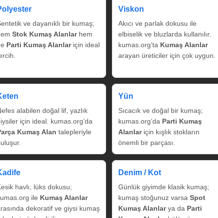
Polyester
Viskon
entetik ve dayanıklı bir kumaş;
Akıcı ve parlak dokusu ile
hem
Stok Kumaş Alanlar
hem
elbiselik ve bluzlarda kullanılır.
de
Parti Kumaş Alanlar
için ideal
kumas.org’ta
Kumaş Alanlar
ercih.
arayan üreticiler için çok uygun.
Keten
Yün
efes alabilen doğal lif, yazlık
Sıcacık ve doğal bir kumaş;
iysiler için ideal. kumas.org’da
kumas.org’da
Parti Kumaş
Parça Kumaş Alan
talepleriyle
Alanlar
için kışlık stokların
uluşur.
önemli bir parçası.
Kadife
Denim / Kot
esik havlı, lüks dokusu;
Günlük giyimde klasik kumaş;
umas.org ile
Kumaş Alanlar
kumaş stoğunuz varsa
Spot
rasında dekoratif ve giysi kumaş
Kumaş Alanlar
ya da
Parti