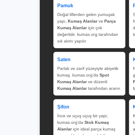
Pamuk
Doğal liflerden gelen yumuşak
S
yapı,
Kumaş Alanlar
ve
Parça
Kumaş Alanlar
için çok
değerlidir. kumas.org tarafından
t
sık alımı yapılır.
Saten
Parlak ve zarif yüzeyiyle abiyelik
N
kumaş. kumas.org’da
Spot
g
Kumaş Alanlar
ve düzenli
Kumaş Alanlar
tarafından aranır.
b
Şifon
İnce ve uçuş uçuş bir yapı;
K
kumas.org’da
Stok Kumaş
k
Alanlar
için ideal parça kumaş
a