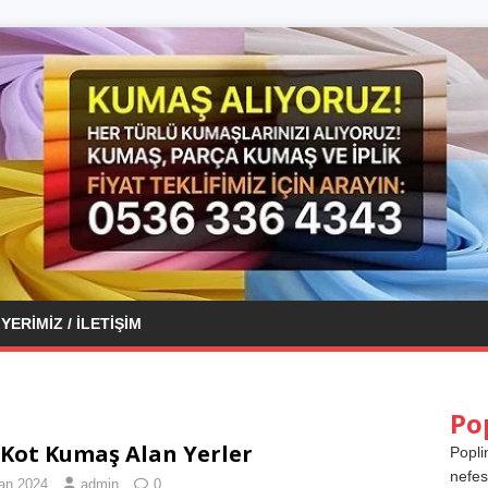
YERIMIZ / İLETIŞIM
Po
 Kot Kumaş Alan Yerler
Popli
nefes
ran 2024
admin
0