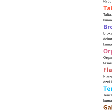
türüdü
Ta
Tafta,
kumaşl
Br
Broka
dekor
kumaş
Or
Organ
tasar
Fl
Flane
özelli
Te
Tence
kumaş
Ga