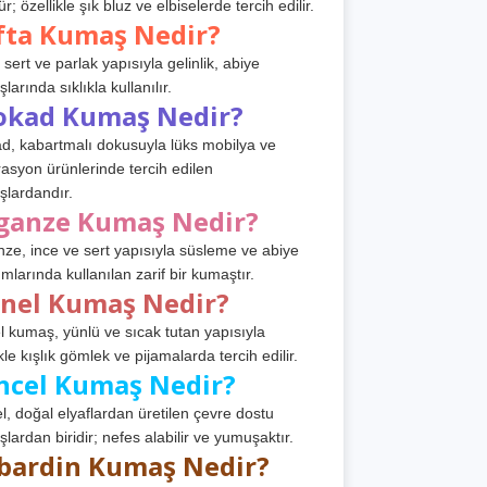
r; özellikle şık bluz ve elbiselerde tercih edilir.
fta Kumaş Nedir?
 sert ve parlak yapısıyla gelinlik, abiye
arında sıklıkla kullanılır.
okad Kumaş Nedir?
d, kabartmalı dokusuyla lüks mobilya ve
asyon ürünlerinde tercih edilen
lardandır.
ganze Kumaş Nedir?
ze, ince ve sert yapısıyla süsleme ve abiye
ımlarında kullanılan zarif bir kumaştır.
anel Kumaş Nedir?
l kumaş, yünlü ve sıcak tutan yapısıyla
kle kışlık gömlek ve pijamalarda tercih edilir.
ncel Kumaş Nedir?
l, doğal elyaflardan üretilen çevre dostu
lardan biridir; nefes alabilir ve yumuşaktır.
bardin Kumaş Nedir?