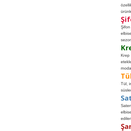
özell
ürünle
Şi
Şifon
elbis
sezon
Kr
Krep 
etekl
modad
Tü
Tül, 
süsle
Sa
Saten
elbise
edile
Şa