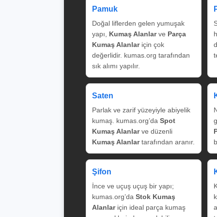
Pamuk
Doğal liflerden gelen yumuşak
S
yapı,
Kumaş Alanlar
ve
Parça
Kumaş Alanlar
için çok
değerlidir. kumas.org tarafından
t
sık alımı yapılır.
Saten
Parlak ve zarif yüzeyiyle abiyelik
N
kumaş. kumas.org’da
Spot
g
Kumaş Alanlar
ve düzenli
Kumaş Alanlar
tarafından aranır.
b
Şifon
İnce ve uçuş uçuş bir yapı;
K
kumas.org’da
Stok Kumaş
k
Alanlar
için ideal parça kumaş
a