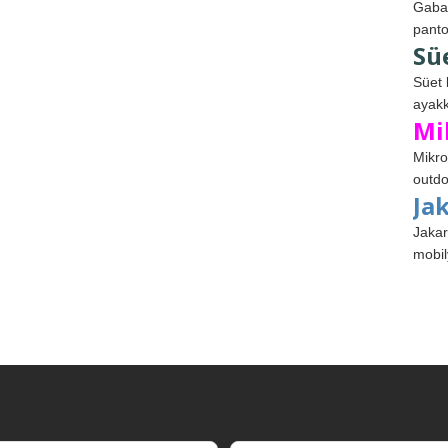
Gabar
panto
Sü
Süet 
ayakk
Mi
Mikro
outdo
Ja
Jakar
mobil