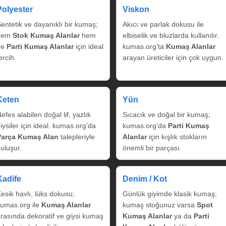
Polyester
Viskon
entetik ve dayanıklı bir kumaş;
Akıcı ve parlak dokusu ile
hem
Stok Kumaş Alanlar
hem
elbiselik ve bluzlarda kullanılır.
de
Parti Kumaş Alanlar
için ideal
kumas.org’ta
Kumaş Alanlar
ercih.
arayan üreticiler için çok uygun.
Keten
Yün
efes alabilen doğal lif, yazlık
Sıcacık ve doğal bir kumaş;
iysiler için ideal. kumas.org’da
kumas.org’da
Parti Kumaş
Parça Kumaş Alan
talepleriyle
Alanlar
için kışlık stokların
uluşur.
önemli bir parçası.
Kadife
Denim / Kot
esik havlı, lüks dokusu;
Günlük giyimde klasik kumaş;
umas.org ile
Kumaş Alanlar
kumaş stoğunuz varsa
Spot
rasında dekoratif ve giysi kumaş
Kumaş Alanlar
ya da
Parti