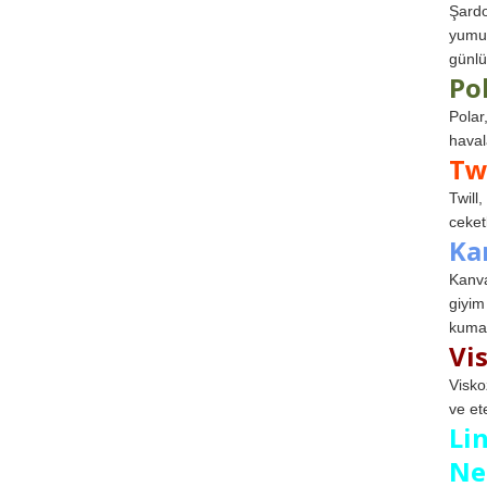
Şardo
yumuş
günlü
Po
Polar
haval
Tw
Twill
ceketl
Ka
Kanva
giyim
kumaş
Vi
Visko
ve et
Li
Ne