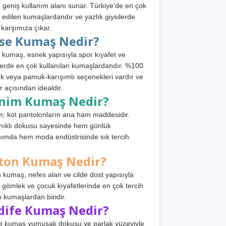
 geniş kullanım alanı sunar. Türkiye’de en çok
h edilen kumaşlardandır ve yazlık giysilerde
 karşımıza çıkar.
rse Kumaş Nedir?
 kumaş, esnek yapısıyla spor kıyafet ve
tlerde en çok kullanılan kumaşlardandır. %100
 veya pamuk-karışımlı seçenekleri vardır ve
r açısından idealdir.
nim Kumaş Nedir?
; kot pantolonların ana ham maddesidir.
ıklı dokusu sayesinde hem günlük
nımda hem moda endüstrisinde sık tercih
ton Kumaş Nedir?
 kumaş, nefes alan ve cilde dost yapısıyla
t, gömlek ve çocuk kıyafetlerinde en çok tercih
n kumaşlardan biridir.
dife Kumaş Nedir?
e kumaş yumuşak dokusu ve parlak yüzeyiyle