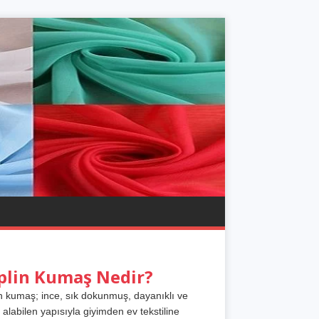
plin Kumaş Nedir?
n kumaş; ince, sık dokunmuş, dayanıklı ve
 alabilen yapısıyla giyimden ev tekstiline