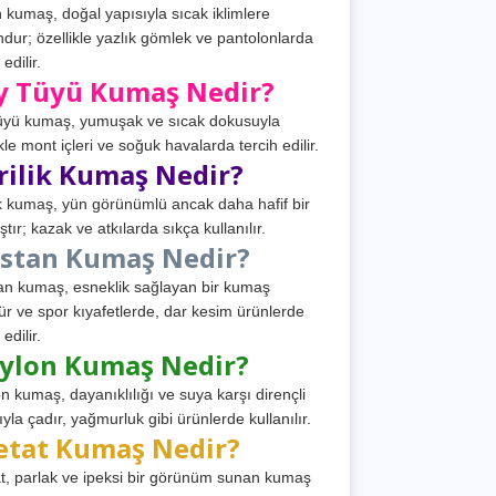
 kumaş, doğal yapısıyla sıcak iklimlere
dur; özellikle yazlık gömlek ve pantolonlarda
 edilir.
y Tüyü Kumaş Nedir?
üyü kumaş, yumuşak ve sıcak dokusuyla
ikle mont içleri ve soğuk havalarda tercih edilir.
rilik Kumaş Nedir?
ik kumaş, yün görünümlü ancak daha hafif bir
tır; kazak ve atkılarda sıkça kullanılır.
astan Kumaş Nedir?
an kumaş, esneklik sağlayan bir kumaş
ür ve spor kıyafetlerde, dar kesim ürünlerde
 edilir.
ylon Kumaş Nedir?
n kumaş, dayanıklılığı ve suya karşı dirençli
ıyla çadır, yağmurluk gibi ürünlerde kullanılır.
etat Kumaş Nedir?
t, parlak ve ipeksi bir görünüm sunan kumaş