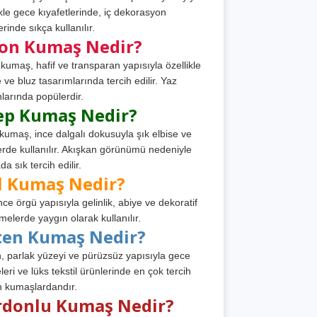
ikle gece kıyafetlerinde, iç dekorasyon
rinde sıkça kullanılır.
fon Kumaş Nedir?
 kumaş, hafif ve transparan yapısıyla özellikle
e ve bluz tasarımlarında tercih edilir. Yaz
larında popülerdir.
ep Kumaş Nedir?
kumaş, ince dalgalı dokusuyla şık elbise ve
erde kullanılır. Akışkan görünümü nedeniyle
a sık tercih edilir.
l Kumaş Nedir?
ince örgü yapısıyla gelinlik, abiye ve dekoratif
melerde yaygın olarak kullanılır.
ten Kumaş Nedir?
, parlak yüzeyi ve pürüzsüz yapısıyla gece
leri ve lüks tekstil ürünlerinde en çok tercih
n kumaşlardandır.
rdonlu Kumaş Nedir?