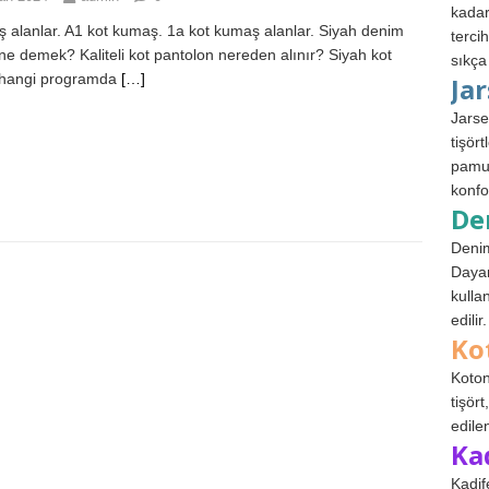
kadar
 alanlar. A1 kot kumaş. 1a kot kumaş alanlar. Siyah denim
terci
ne demek? Kaliteli kot pantolon nereden alınır? Siyah kot
sıkça
 hangi programda
[…]
Ja
Jarse
tişör
pamuk
konfo
De
Denim
Dayan
kulla
edilir.
Ko
Koton
tişör
edile
Ka
Kadif