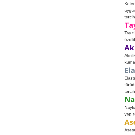
Keten
uygun
tercih
Ta
Tay t
özell
Ak
Akril
kumaş
El
Elast
türüd
tercih
Na
Naylo
yapıs
As
Aseta