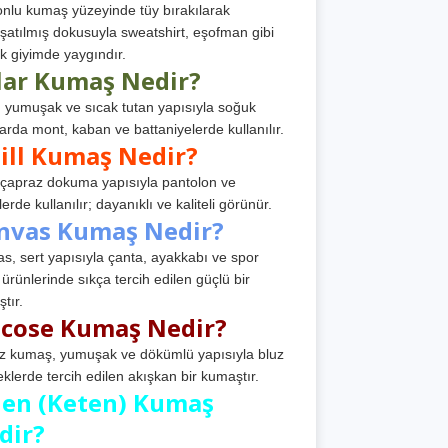
nlu kumaş yüzeyinde tüy bırakılarak
atılmış dokusuyla sweatshirt, eşofman gibi
k giyimde yaygındır.
lar Kumaş Nedir?
, yumuşak ve sıcak tutan yapısıyla soğuk
arda mont, kaban ve battaniyelerde kullanılır.
ill Kumaş Nedir?
, çapraz dokuma yapısıyla pantolon ve
erde kullanılır; dayanıklı ve kaliteli görünür.
nvas Kumaş Nedir?
s, sert yapısıyla çanta, ayakkabı ve spor
 ürünlerinde sıkça tercih edilen güçlü bir
tır.
scose Kumaş Nedir?
z kumaş, yumuşak ve dökümlü yapısıyla bluz
eklerde tercih edilen akışkan bir kumaştır.
nen (Keten) Kumaş
dir?