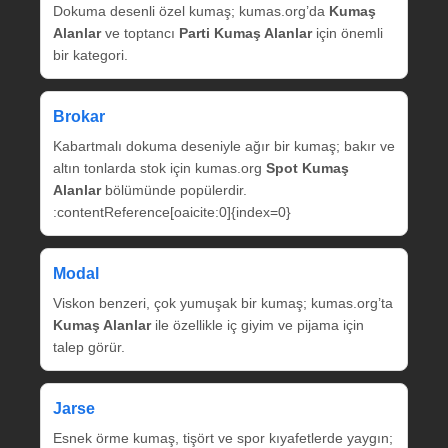
Dokuma desenli özel kumaş; kumas.org’da
Kumaş
Alanlar
ve toptancı
Parti Kumaş Alanlar
için önemli
bir kategori.
Brokar
Kabartmalı dokuma deseniyle ağır bir kumaş; bakır ve
altın tonlarda stok için kumas.org
Spot Kumaş
Alanlar
bölümünde popülerdir.
:contentReference[oaicite:0]{index=0}
Modal
Viskon benzeri, çok yumuşak bir kumaş; kumas.org’ta
Kumaş Alanlar
ile özellikle iç giyim ve pijama için
talep görür.
Jarse
Esnek örme kumaş, tişört ve spor kıyafetlerde yaygın;