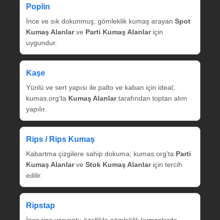
Poplin
İnce ve sık dokunmuş; gömleklik kumaş arayan
Spot
Kumaş Alanlar
ve
Parti Kumaş Alanlar
için
uygundur.
Kaşe
Yünlü ve sert yapısı ile palto ve kaban için ideal;
kumas.org’ta
Kumaş Alanlar
tarafından toptan alım
yapılır.
Rips / Rips Kumaş
Kabartma çizgilere sahip dokuma; kumas.org’ta
Parti
Kumaş Alanlar
ve
Stok Kumaş Alanlar
için tercih
edilir.
Ripstap