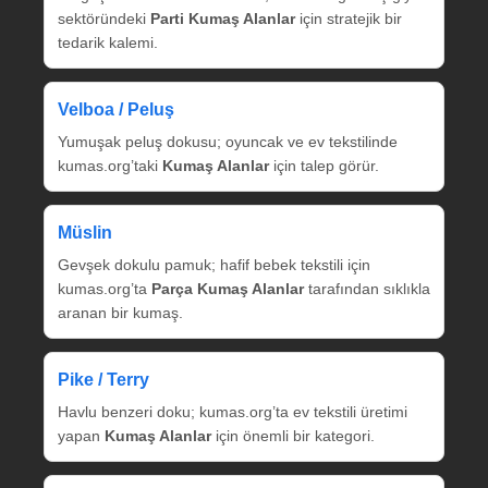
sektöründeki
Parti Kumaş Alanlar
için stratejik bir
tedarik kalemi.
Velboa / Peluş
Yumuşak peluş dokusu; oyuncak ve ev tekstilinde
kumas.org’taki
Kumaş Alanlar
için talep görür.
Müslin
Gevşek dokulu pamuk; hafif bebek tekstili için
kumas.org’ta
Parça Kumaş Alanlar
tarafından sıklıkla
aranan bir kumaş.
Pike / Terry
Havlu benzeri doku; kumas.org’ta ev tekstili üretimi
yapan
Kumaş Alanlar
için önemli bir kategori.