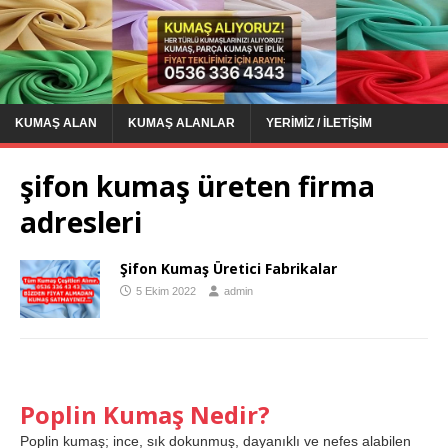
KUMAŞ ALAN
KUMAŞ ALANLAR
YERIMIZ / İLETIŞIM
şifon kumaş üreten firma
adresleri
Şifon Kumaş Üretici Fabrikalar
5 Ekim 2022
admin
Poplin Kumaş Nedir?
Poplin kumaş; ince, sık dokunmuş, dayanıklı ve nefes alabilen