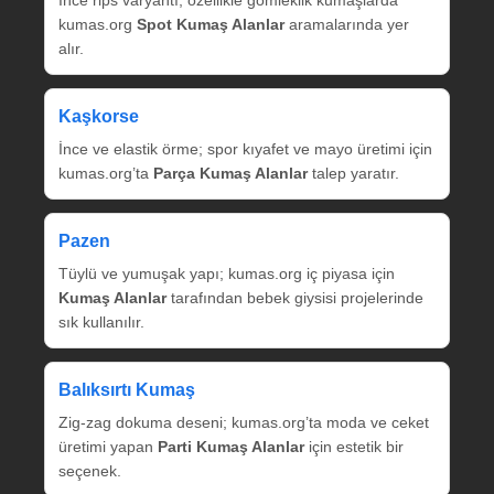
İnce rips varyantı; özellikle gömleklik kumaşlarda
kumas.org
Spot Kumaş Alanlar
aramalarında yer
alır.
Kaşkorse
İnce ve elastik örme; spor kıyafet ve mayo üretimi için
kumas.org’ta
Parça Kumaş Alanlar
talep yaratır.
Pazen
Tüylü ve yumuşak yapı; kumas.org iç piyasa için
Kumaş Alanlar
tarafından bebek giysisi projelerinde
sık kullanılır.
Balıksırtı Kumaş
Zig‑zag dokuma deseni; kumas.org’ta moda ve ceket
üretimi yapan
Parti Kumaş Alanlar
için estetik bir
seçenek.