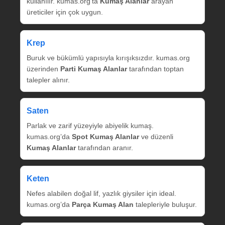
kullanılır. kumas.org’ta
Kumaş Alanlar
arayan
üreticiler için çok uygun.
Krep
Buruk ve bükümlü yapısıyla kırışıksızdır. kumas.org
üzerinden
Parti Kumaş Alanlar
tarafından toptan
talepler alınır.
Saten
Parlak ve zarif yüzeyiyle abiyelik kumaş.
kumas.org’da
Spot Kumaş Alanlar
ve düzenli
Kumaş Alanlar
tarafından aranır.
Keten
Nefes alabilen doğal lif, yazlık giysiler için ideal.
kumas.org’da
Parça Kumaş Alan
talepleriyle buluşur.