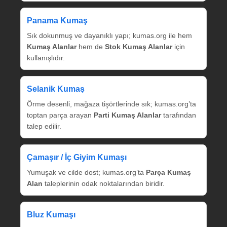
Panama Kumaş
Sık dokunmuş ve dayanıklı yapı; kumas.org ile hem
Kumaş Alanlar
hem de
Stok Kumaş Alanlar
için
kullanışlıdır.
Selanik Kumaş
Örme desenli, mağaza tişörtlerinde sık; kumas.org’ta
toptan parça arayan
Parti Kumaş Alanlar
tarafından
talep edilir.
Çamaşır / İç Giyim Kumaşı
Yumuşak ve cilde dost; kumas.org’ta
Parça Kumaş
Alan
taleplerinin odak noktalarından biridir.
Bluz Kumaşı