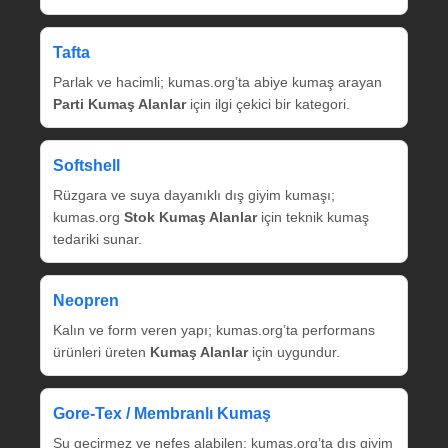
Tafta
Parlak ve hacimli; kumas.org’ta abiye kumaş arayan
Parti Kumaş Alanlar
için ilgi çekici bir kategori.
Softshell
Rüzgara ve suya dayanıklı dış giyim kumaşı;
kumas.org
Stok Kumaş Alanlar
için teknik kumaş
tedariki sunar.
Neopren
Kalın ve form veren yapı; kumas.org’ta performans
ürünleri üreten
Kumaş Alanlar
için uygundur.
Gore‑Tex / Membranlı Kumaş
Su geçirmez ve nefes alabilen; kumas.org’ta dış giyim