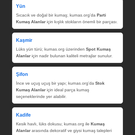
Yün
Sıcacık ve doğal bir kumaş; kumas.org’da
Parti
Kumaş Alanlar
için kışlık stokların önemli bir parçası.
Kaşmir
Lüks yün türü; kumas.org üzerinden
Spot Kumaş
Alanlar
için nadir bulunan kaliteli metrajlar sunulur.
Şifon
İnce ve uçuş uçuş bir yapı; kumas.org’da
Stok
Kumaş Alanlar
için ideal parça kumaş
seçeneklerinde yer alabilir.
Kadife
Kesik havlı, lüks dokusu; kumas.org ile
Kumaş
Alanlar
arasında dekoratif ve giysi kumaş talepleri