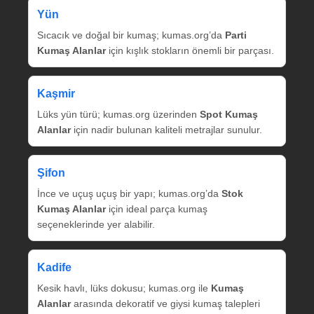
Yün
Sıcacık ve doğal bir kumaş; kumas.org’da
Parti
Kumaş Alanlar
için kışlık stokların önemli bir parçası.
Kaşmir
Lüks yün türü; kumas.org üzerinden
Spot Kumaş
Alanlar
için nadir bulunan kaliteli metrajlar sunulur.
Şifon
İnce ve uçuş uçuş bir yapı; kumas.org’da
Stok
Kumaş Alanlar
için ideal parça kumaş
seçeneklerinde yer alabilir.
Kadife
Kesik havlı, lüks dokusu; kumas.org ile
Kumaş
Alanlar
arasında dekoratif ve giysi kumaş talepleri