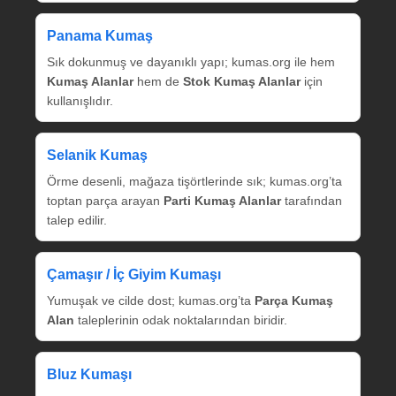
Panama Kumaş
Sık dokunmuş ve dayanıklı yapı; kumas.org ile hem
Kumaş Alanlar
hem de
Stok Kumaş Alanlar
için
kullanışlıdır.
Selanik Kumaş
Örme desenli, mağaza tişörtlerinde sık; kumas.org’ta
toptan parça arayan
Parti Kumaş Alanlar
tarafından
talep edilir.
Çamaşır / İç Giyim Kumaşı
Yumuşak ve cilde dost; kumas.org’ta
Parça Kumaş
Alan
taleplerinin odak noktalarından biridir.
Bluz Kumaşı