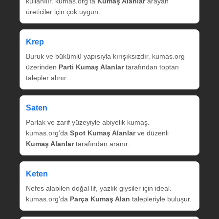
kullanılır. kumas.org’ta
Kumaş Alanlar
arayan
üreticiler için çok uygun.
Krep
Buruk ve bükümlü yapısıyla kırışıksızdır. kumas.org
üzerinden
Parti Kumaş Alanlar
tarafından toptan
talepler alınır.
Saten
Parlak ve zarif yüzeyiyle abiyelik kumaş.
kumas.org’da
Spot Kumaş Alanlar
ve düzenli
Kumaş Alanlar
tarafından aranır.
Keten
Nefes alabilen doğal lif, yazlık giysiler için ideal.
kumas.org’da
Parça Kumaş Alan
talepleriyle buluşur.