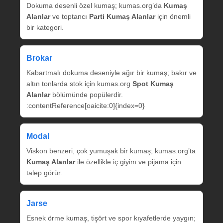
Dokuma desenli özel kumaş; kumas.org’da
Kumaş
Alanlar
ve toptancı
Parti Kumaş Alanlar
için önemli
bir kategori.
Brokar
Kabartmalı dokuma deseniyle ağır bir kumaş; bakır ve
altın tonlarda stok için kumas.org
Spot Kumaş
Alanlar
bölümünde popülerdir.
:contentReference[oaicite:0]{index=0}
Modal
Viskon benzeri, çok yumuşak bir kumaş; kumas.org’ta
Kumaş Alanlar
ile özellikle iç giyim ve pijama için
talep görür.
Jarse
Esnek örme kumaş, tişört ve spor kıyafetlerde yaygın;