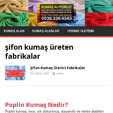
KUMAŞ ALAN
KUMAŞ ALANLAR
YERIMIZ / İLETIŞIM
şifon kumaş üreten
fabrikalar
Şifon Kumaş Üretici Fabrikalar
5 Ekim 2022
admin
Poplin Kumaş Nedir?
Poplin kumaş; ince, sık dokunmuş, dayanıklı ve nefes alabilen