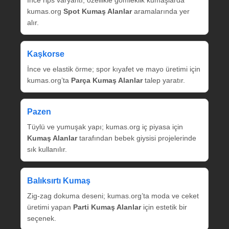
İnce rips varyantı; özellikle gömleklik kumaşlarda
kumas.org
Spot Kumaş Alanlar
aramalarında yer
alır.
Kaşkorse
İnce ve elastik örme; spor kıyafet ve mayo üretimi için
kumas.org’ta
Parça Kumaş Alanlar
talep yaratır.
Pazen
Tüylü ve yumuşak yapı; kumas.org iç piyasa için
Kumaş Alanlar
tarafından bebek giysisi projelerinde
sık kullanılır.
Balıksırtı Kumaş
Zig‑zag dokuma deseni; kumas.org’ta moda ve ceket
üretimi yapan
Parti Kumaş Alanlar
için estetik bir
seçenek.