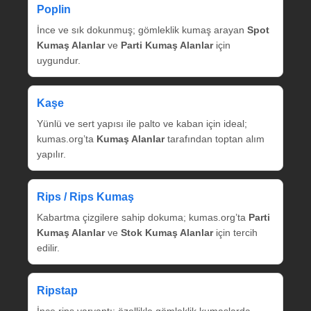
Poplin
İnce ve sık dokunmuş; gömleklik kumaş arayan
Spot
Kumaş Alanlar
ve
Parti Kumaş Alanlar
için
uygundur.
Kaşe
Yünlü ve sert yapısı ile palto ve kaban için ideal;
kumas.org’ta
Kumaş Alanlar
tarafından toptan alım
yapılır.
Rips / Rips Kumaş
Kabartma çizgilere sahip dokuma; kumas.org’ta
Parti
Kumaş Alanlar
ve
Stok Kumaş Alanlar
için tercih
edilir.
Ripstap