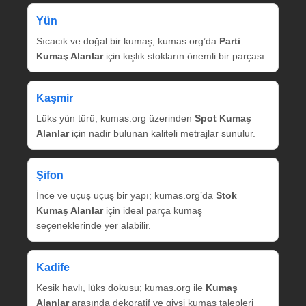
Yün
Sıcacık ve doğal bir kumaş; kumas.org’da
Parti
Kumaş Alanlar
için kışlık stokların önemli bir parçası.
Kaşmir
Lüks yün türü; kumas.org üzerinden
Spot Kumaş
Alanlar
için nadir bulunan kaliteli metrajlar sunulur.
Şifon
İnce ve uçuş uçuş bir yapı; kumas.org’da
Stok
Kumaş Alanlar
için ideal parça kumaş
seçeneklerinde yer alabilir.
Kadife
Kesik havlı, lüks dokusu; kumas.org ile
Kumaş
Alanlar
arasında dekoratif ve giysi kumaş talepleri