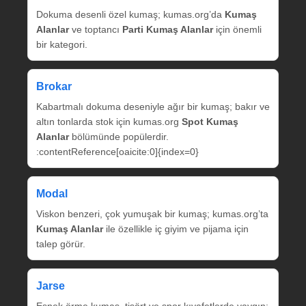
Dokuma desenli özel kumaş; kumas.org’da
Kumaş
Alanlar
ve toptancı
Parti Kumaş Alanlar
için önemli
bir kategori.
Brokar
Kabartmalı dokuma deseniyle ağır bir kumaş; bakır ve
altın tonlarda stok için kumas.org
Spot Kumaş
Alanlar
bölümünde popülerdir.
:contentReference[oaicite:0]{index=0}
Modal
Viskon benzeri, çok yumuşak bir kumaş; kumas.org’ta
Kumaş Alanlar
ile özellikle iç giyim ve pijama için
talep görür.
Jarse