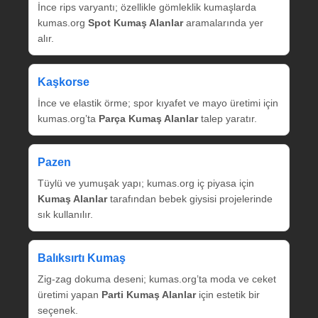
İnce rips varyantı; özellikle gömleklik kumaşlarda
kumas.org
Spot Kumaş Alanlar
aramalarında yer
alır.
Kaşkorse
İnce ve elastik örme; spor kıyafet ve mayo üretimi için
kumas.org’ta
Parça Kumaş Alanlar
talep yaratır.
Pazen
Tüylü ve yumuşak yapı; kumas.org iç piyasa için
Kumaş Alanlar
tarafından bebek giysisi projelerinde
sık kullanılır.
Balıksırtı Kumaş
Zig‑zag dokuma deseni; kumas.org’ta moda ve ceket
üretimi yapan
Parti Kumaş Alanlar
için estetik bir
seçenek.