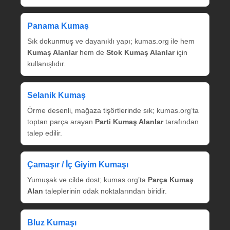
Panama Kumaş
Sık dokunmuş ve dayanıklı yapı; kumas.org ile hem
Kumaş Alanlar
hem de
Stok Kumaş Alanlar
için
kullanışlıdır.
Selanik Kumaş
Örme desenli, mağaza tişörtlerinde sık; kumas.org’ta
toptan parça arayan
Parti Kumaş Alanlar
tarafından
talep edilir.
Çamaşır / İç Giyim Kumaşı
Yumuşak ve cilde dost; kumas.org’ta
Parça Kumaş
Alan
taleplerinin odak noktalarından biridir.
Bluz Kumaşı