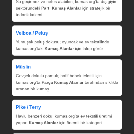
Su geçirmez ve nefes alabilen; kumas.org’ta dış giyim
sektöründeki
Parti Kumaş Alanlar
için stratejik bir
tedarik kalemi.
Velboa / Peluş
Yumuşak peluş dokusu; oyuncak ve ev tekstilinde
kumas.org’taki
Kumaş Alanlar
için talep görür.
Müslin
Gevşek dokulu pamuk; hafif bebek tekstili için
kumas.org’ta
Parça Kumaş Alanlar
tarafından sıklıkla
aranan bir kumaş.
Pike / Terry
Havlu benzeri doku; kumas.org’ta ev tekstili üretimi
yapan
Kumaş Alanlar
için önemli bir kategori.