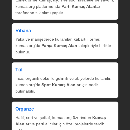
Esnek örme kumaş, tişört ve spor kıyafetlerde yaygın;
kumas.org platformunda
Parti Kumaş Alanlar
tarafından sık alımı yapılır.
Ribana
Yaka ve manşetlerde kullanılan kabartılı örme;
kumas.org’da
Parça Kumaş Alan
talepleriyle birlikte
bulunur.
Tül
İnce, organik doku ile gelinlik ve abiyelerde kullanılır.
kumas.org’da
Spot Kumaş Alanlar
için nadir
bulunabilir.
Organze
Hafif, sert ve şeffaf; kumas.org üzerinden
Kumaş
Alanlar
ve parti alıcılar için özel projelerde tercih