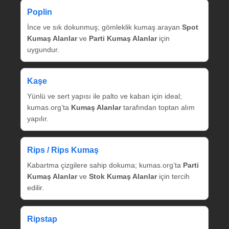
Poplin
İnce ve sık dokunmuş; gömleklik kumaş arayan
Spot
Kumaş Alanlar
ve
Parti Kumaş Alanlar
için
uygundur.
Kaşe
Yünlü ve sert yapısı ile palto ve kaban için ideal;
kumas.org’ta
Kumaş Alanlar
tarafından toptan alım
yapılır.
Rips / Rips Kumaş
Kabartma çizgilere sahip dokuma; kumas.org’ta
Parti
Kumaş Alanlar
ve
Stok Kumaş Alanlar
için tercih
edilir.
Ripstap