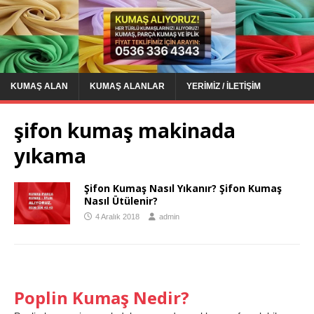
KUMAŞ ALAN
KUMAŞ ALANLAR
YERIMIZ / İLETIŞIM
şifon kumaş makinada
yıkama
Şifon Kumaş Nasıl Yıkanır? Şifon Kumaş
Nasıl Ütülenir?
4 Aralık 2018
admin
Poplin Kumaş Nedir?