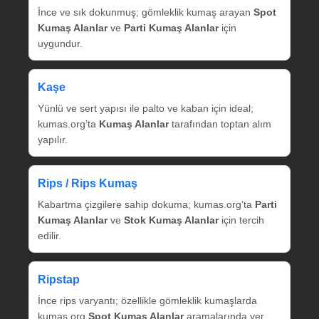
İnce ve sık dokunmuş; gömleklik kumaş arayan
Spot
Kumaş Alanlar
ve
Parti Kumaş Alanlar
için
uygundur.
Kaşe
Yünlü ve sert yapısı ile palto ve kaban için ideal;
kumas.org’ta
Kumaş Alanlar
tarafından toptan alım
yapılır.
Rips / Rips Kumaş
Kabartma çizgilere sahip dokuma; kumas.org’ta
Parti
Kumaş Alanlar
ve
Stok Kumaş Alanlar
için tercih
edilir.
Ripstap
İnce rips varyantı; özellikle gömleklik kumaşlarda
kumas.org
Spot Kumaş Alanlar
aramalarında yer