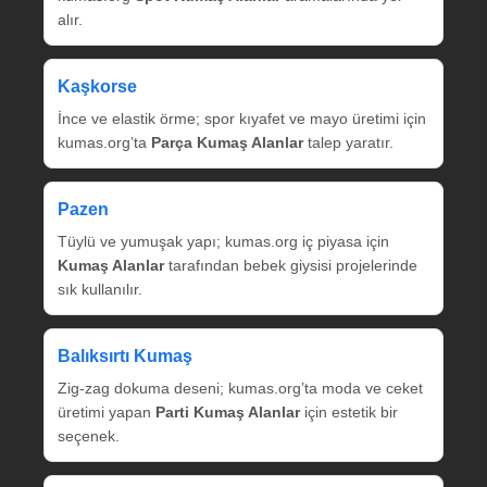
alır.
Kaşkorse
İnce ve elastik örme; spor kıyafet ve mayo üretimi için
kumas.org’ta
Parça Kumaş Alanlar
talep yaratır.
Pazen
Tüylü ve yumuşak yapı; kumas.org iç piyasa için
Kumaş Alanlar
tarafından bebek giysisi projelerinde
sık kullanılır.
Balıksırtı Kumaş
Zig‑zag dokuma deseni; kumas.org’ta moda ve ceket
üretimi yapan
Parti Kumaş Alanlar
için estetik bir
seçenek.