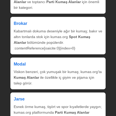
Alanlar
ve toptancı
Parti Kumaş Alanlar
için önemli
bir kategori.
Brokar
Kabartmalı dokuma deseniyle ağır bir kumaş; bakır ve
altın tonlarda stok için kumas.org
Spot Kumaş
Alanlar
bölümünde popülerdir.
:contentReference[oaicite:0]{index=0}
Modal
Viskon benzeri, çok yumuşak bir kumaş; kumas.org’ta
Kumaş Alanlar
ile özellikle iç giyim ve pijama için
talep görür.
Jarse
Esnek örme kumaş, tişört ve spor kıyafetlerde yaygın;
kumas.org platformunda
Parti Kumaş Alanlar