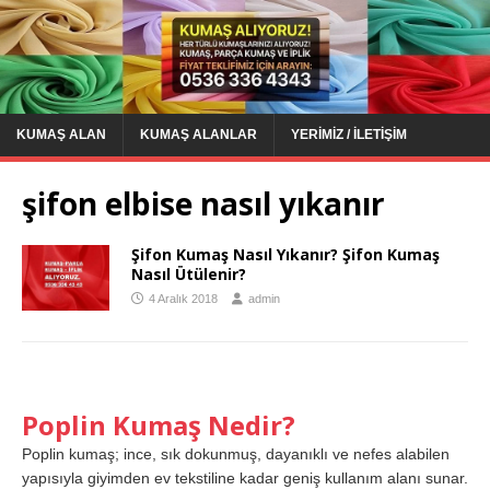
KUMAŞ ALAN
KUMAŞ ALANLAR
YERIMIZ / İLETIŞIM
şifon elbise nasıl yıkanır
Şifon Kumaş Nasıl Yıkanır? Şifon Kumaş
Nasıl Ütülenir?
4 Aralık 2018
admin
Poplin Kumaş Nedir?
Poplin kumaş; ince, sık dokunmuş, dayanıklı ve nefes alabilen
yapısıyla giyimden ev tekstiline kadar geniş kullanım alanı sunar.