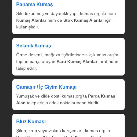
Panama Kumaş
Sık dokunmuş ve dayanıklı yapı; kumas.org ile hem
Kumaş Alanlar
hem de
Stok Kumaş Alanlar
için
kullanışlıdır.
Selanik Kumaş
Örme desenli, mağaza tişörtlerinde sık; kumas.org’ta
toptan parça arayan
Parti Kumaş Alanlar
tarafından
talep edilir.
Çamaşır / İç Giyim Kumaşı
Yumuşak ve cilde dost; kumas.org’ta
Parça Kumaş
Alan
taleplerinin odak noktalarından biridir.
Bluz Kumaşı
Şifon, krep veya viskon karışımları; kumas.org’ta