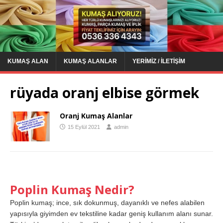
KUMAŞ ALAN
KUMAŞ ALANLAR
YERIMIZ / İLETIŞIM
rüyada oranj elbise görmek
Oranj Kumaş Alanlar
15 Eylül 2021
admin
Poplin Kumaş Nedir?
Poplin kumaş; ince, sık dokunmuş, dayanıklı ve nefes alabilen
yapısıyla giyimden ev tekstiline kadar geniş kullanım alanı sunar.