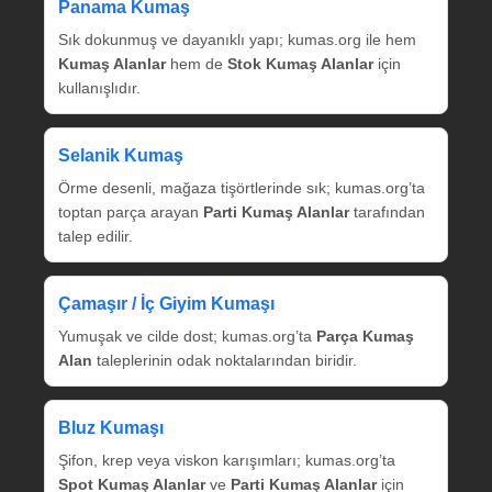
Panama Kumaş
Sık dokunmuş ve dayanıklı yapı; kumas.org ile hem
Kumaş Alanlar
hem de
Stok Kumaş Alanlar
için
kullanışlıdır.
Selanik Kumaş
Örme desenli, mağaza tişörtlerinde sık; kumas.org’ta
toptan parça arayan
Parti Kumaş Alanlar
tarafından
talep edilir.
Çamaşır / İç Giyim Kumaşı
Yumuşak ve cilde dost; kumas.org’ta
Parça Kumaş
Alan
taleplerinin odak noktalarından biridir.
Bluz Kumaşı
Şifon, krep veya viskon karışımları; kumas.org’ta
Spot Kumaş Alanlar
ve
Parti Kumaş Alanlar
için