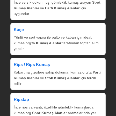
İnce ve sık dokunmuş; gömleklik kumaş arayan
Spot
Kumaş Alanlar
ve
Parti Kumaş Alanlar
için
uygundur.
Kaşe
Yünlü ve sert yapısı ile palto ve kaban için ideal;
kumas.org’ta
Kumaş Alanlar
tarafından toptan alım
yapılır.
Rips / Rips Kumaş
Kabartma çizgilere sahip dokuma; kumas.org’ta
Parti
Kumaş Alanlar
ve
Stok Kumaş Alanlar
için tercih
edilir.
Ripstap
İnce rips varyantı; özellikle gömleklik kumaşlarda
kumas.org
Spot Kumaş Alanlar
aramalarında yer