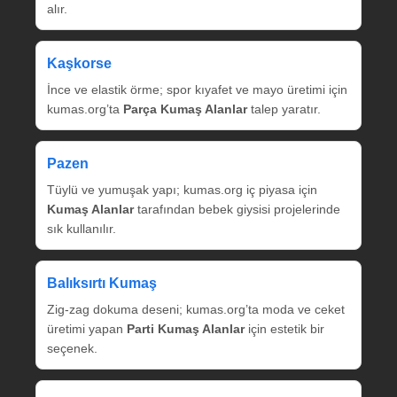
alır.
Kaşkorse
İnce ve elastik örme; spor kıyafet ve mayo üretimi için
kumas.org’ta
Parça Kumaş Alanlar
talep yaratır.
Pazen
Tüylü ve yumuşak yapı; kumas.org iç piyasa için
Kumaş Alanlar
tarafından bebek giysisi projelerinde
sık kullanılır.
Balıksırtı Kumaş
Zig‑zag dokuma deseni; kumas.org’ta moda ve ceket
üretimi yapan
Parti Kumaş Alanlar
için estetik bir
seçenek.