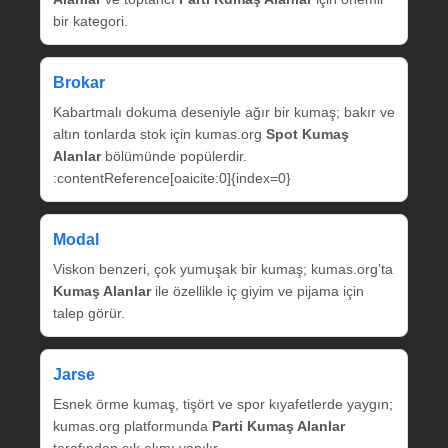
bir kategori.
Brokar
Kabartmalı dokuma deseniyle ağır bir kumaş; bakır ve
altın tonlarda stok için kumas.org
Spot Kumaş
Alanlar
bölümünde popülerdir.
:contentReference[oaicite:0]{index=0}
Modal
Viskon benzeri, çok yumuşak bir kumaş; kumas.org’ta
Kumaş Alanlar
ile özellikle iç giyim ve pijama için
talep görür.
Jarse
Esnek örme kumaş, tişört ve spor kıyafetlerde yaygın;
kumas.org platformunda
Parti Kumaş Alanlar