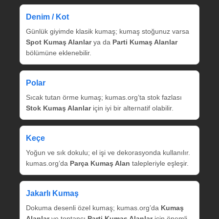
Denim / Kot
Günlük giyimde klasik kumaş; kumaş stoğunuz varsa
Spot Kumaş Alanlar
ya da
Parti Kumaş Alanlar
bölümüne eklenebilir.
Polar
Sıcak tutan örme kumaş; kumas.org’ta stok fazlası
Stok Kumaş Alanlar
için iyi bir alternatif olabilir.
Keçe
Yoğun ve sık dokulu; el işi ve dekorasyonda kullanılır.
kumas.org’da
Parça Kumaş Alan
talepleriyle eşleşir.
Jakarlı Kumaş
Dokuma desenli özel kumaş; kumas.org’da
Kumaş
Alanlar
ve toptancı
Parti Kumaş Alanlar
için önemli