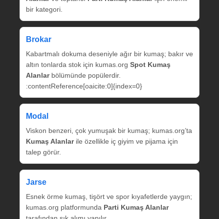
bir kategori.
Brokar
Kabartmalı dokuma deseniyle ağır bir kumaş; bakır ve
altın tonlarda stok için kumas.org
Spot Kumaş
Alanlar
bölümünde popülerdir.
:contentReference[oaicite:0]{index=0}
Modal
Viskon benzeri, çok yumuşak bir kumaş; kumas.org’ta
Kumaş Alanlar
ile özellikle iç giyim ve pijama için
talep görür.
Jarse
Esnek örme kumaş, tişört ve spor kıyafetlerde yaygın;
kumas.org platformunda
Parti Kumaş Alanlar
tarafından sık alımı yapılır.