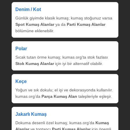
Denim / Kot
Günlük giyimde klasik kumaş; kumaş stoğunuz varsa
Spot Kumaş Alanlar
ya da
Parti Kumaş Alanlar
bölümüne eklenebilir.
Polar
Sıcak tutan örme kumaş; kumas.org’ta stok fazlası
Stok Kumaş Alanlar
için iyi bir alternatif olabilir.
Keçe
Yoğun ve sık dokulu; el işi ve dekorasyonda kullanılır.
kumas.org’da
Parça Kumaş Alan
talepleriyle eşleşir.
Jakarlı Kumaş
Dokuma desenli özel kumaş; kumas.org’da
Kumaş
Alanlar
ve toptancı
Parti Kumaş Alanlar
için önemli