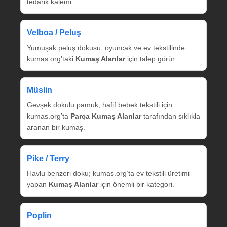
tedarik kalemi.
Velboa / Peluş
Yumuşak peluş dokusu; oyuncak ve ev tekstilinde
kumas.org’taki
Kumaş Alanlar
için talep görür.
Müslin
Gevşek dokulu pamuk; hafif bebek tekstili için
kumas.org’ta
Parça Kumaş Alanlar
tarafından sıklıkla
aranan bir kumaş.
Pike / Terry
Havlu benzeri doku; kumas.org’ta ev tekstili üretimi
yapan
Kumaş Alanlar
için önemli bir kategori.
Poplin