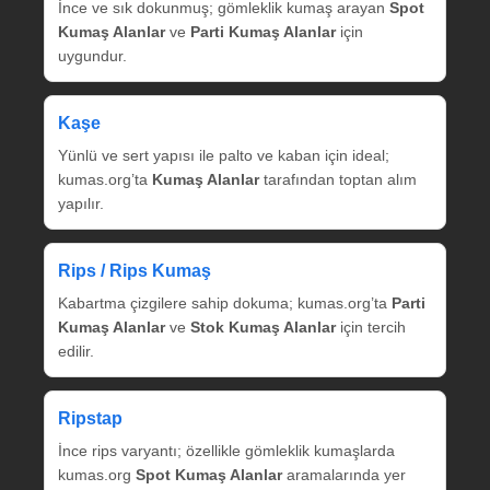
İnce ve sık dokunmuş; gömleklik kumaş arayan
Spot
Kumaş Alanlar
ve
Parti Kumaş Alanlar
için
uygundur.
Kaşe
Yünlü ve sert yapısı ile palto ve kaban için ideal;
kumas.org’ta
Kumaş Alanlar
tarafından toptan alım
yapılır.
Rips / Rips Kumaş
Kabartma çizgilere sahip dokuma; kumas.org’ta
Parti
Kumaş Alanlar
ve
Stok Kumaş Alanlar
için tercih
edilir.
Ripstap
İnce rips varyantı; özellikle gömleklik kumaşlarda
kumas.org
Spot Kumaş Alanlar
aramalarında yer