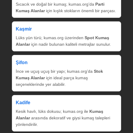
Sıcacık ve doğal bir kumaş; kumas.org’da
Parti
Kumaş Alanlar
için kışlık stokların önemli bir parçası.
Kaşmir
Lüks yün türü; kumas.org üzerinden
Spot Kumaş
Alanlar
için nadir bulunan kaliteli metrajlar sunulur.
Şifon
İnce ve uçuş uçuş bir yapı; kumas.org’da
Stok
Kumaş Alanlar
için ideal parça kumaş
seçeneklerinde yer alabilir.
Kadife
Kesik havlı, lüks dokusu; kumas.org ile
Kumaş
Alanlar
arasında dekoratif ve giysi kumaş talepleri
yönlendirilir.