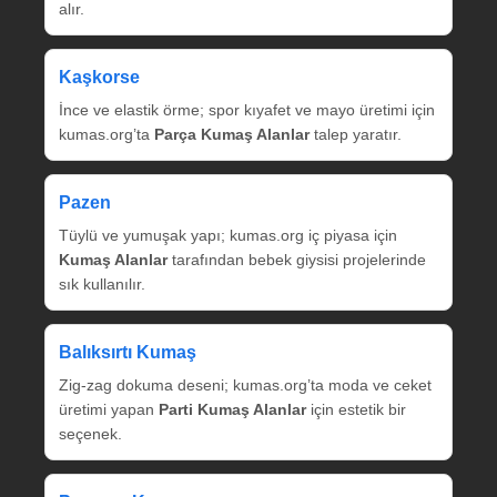
alır.
Kaşkorse
İnce ve elastik örme; spor kıyafet ve mayo üretimi için
kumas.org’ta
Parça Kumaş Alanlar
talep yaratır.
Pazen
Tüylü ve yumuşak yapı; kumas.org iç piyasa için
Kumaş Alanlar
tarafından bebek giysisi projelerinde
sık kullanılır.
Balıksırtı Kumaş
Zig‑zag dokuma deseni; kumas.org’ta moda ve ceket
üretimi yapan
Parti Kumaş Alanlar
için estetik bir
seçenek.