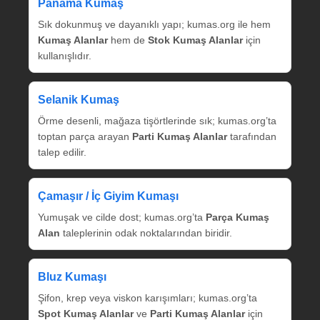
Panama Kumaş
Sık dokunmuş ve dayanıklı yapı; kumas.org ile hem
Kumaş Alanlar
hem de
Stok Kumaş Alanlar
için
kullanışlıdır.
Selanik Kumaş
Örme desenli, mağaza tişörtlerinde sık; kumas.org’ta
toptan parça arayan
Parti Kumaş Alanlar
tarafından
talep edilir.
Çamaşır / İç Giyim Kumaşı
Yumuşak ve cilde dost; kumas.org’ta
Parça Kumaş
Alan
taleplerinin odak noktalarından biridir.
Bluz Kumaşı
Şifon, krep veya viskon karışımları; kumas.org’ta
Spot Kumaş Alanlar
ve
Parti Kumaş Alanlar
için