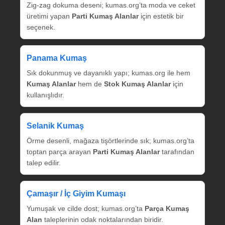
Zig‑zag dokuma deseni; kumas.org’ta moda ve ceket
üretimi yapan
Parti Kumaş Alanlar
için estetik bir
seçenek.
Panama Kumaş
Sık dokunmuş ve dayanıklı yapı; kumas.org ile hem
Kumaş Alanlar
hem de
Stok Kumaş Alanlar
için
kullanışlıdır.
Selanik Kumaş
Örme desenli, mağaza tişörtlerinde sık; kumas.org’ta
toptan parça arayan
Parti Kumaş Alanlar
tarafından
talep edilir.
Çamaşır / İç Giyim Kumaşı
Yumuşak ve cilde dost; kumas.org’ta
Parça Kumaş
Alan
taleplerinin odak noktalarından biridir.