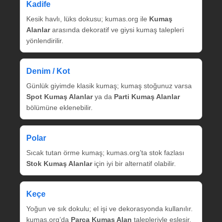
Kadife
Kesik havlı, lüks dokusu; kumas.org ile
Kumaş
Alanlar
arasında dekoratif ve giysi kumaş talepleri
yönlendirilir.
Denim / Kot
Günlük giyimde klasik kumaş; kumaş stoğunuz varsa
Spot Kumaş Alanlar
ya da
Parti Kumaş Alanlar
bölümüne eklenebilir.
Polar
Sıcak tutan örme kumaş; kumas.org’ta stok fazlası
Stok Kumaş Alanlar
için iyi bir alternatif olabilir.
Keçe
Yoğun ve sık dokulu; el işi ve dekorasyonda kullanılır.
kumas.org’da
Parça Kumaş Alan
talepleriyle eşleşir.