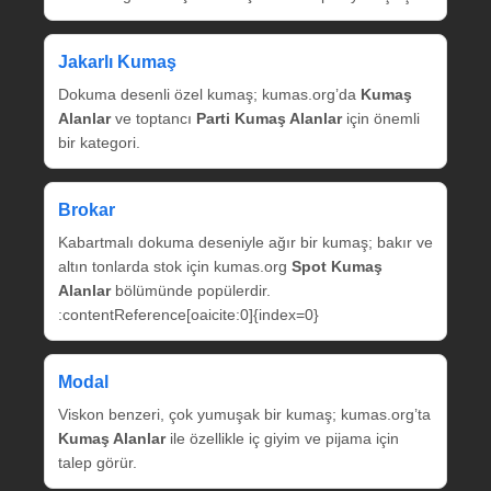
Jakarlı Kumaş
Dokuma desenli özel kumaş; kumas.org’da
Kumaş
Alanlar
ve toptancı
Parti Kumaş Alanlar
için önemli
bir kategori.
Brokar
Kabartmalı dokuma deseniyle ağır bir kumaş; bakır ve
altın tonlarda stok için kumas.org
Spot Kumaş
Alanlar
bölümünde popülerdir.
:contentReference[oaicite:0]{index=0}
Modal
Viskon benzeri, çok yumuşak bir kumaş; kumas.org’ta
Kumaş Alanlar
ile özellikle iç giyim ve pijama için
talep görür.