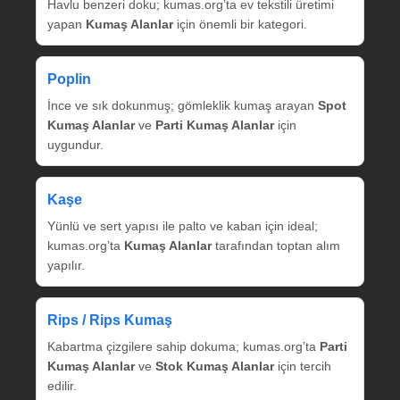
Havlu benzeri doku; kumas.org’ta ev tekstili üretimi
yapan
Kumaş Alanlar
için önemli bir kategori.
Poplin
İnce ve sık dokunmuş; gömleklik kumaş arayan
Spot
Kumaş Alanlar
ve
Parti Kumaş Alanlar
için
uygundur.
Kaşe
Yünlü ve sert yapısı ile palto ve kaban için ideal;
kumas.org’ta
Kumaş Alanlar
tarafından toptan alım
yapılır.
Rips / Rips Kumaş
Kabartma çizgilere sahip dokuma; kumas.org’ta
Parti
Kumaş Alanlar
ve
Stok Kumaş Alanlar
için tercih
edilir.