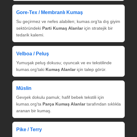
Gore‑Tex / Membranlı Kumaş
Su geçirmez ve nefes alabilen; kumas.org’ta dış giyim
sektöründeki
Parti Kumaş Alanlar
için stratejik bir
tedarik kalemi.
Velboa / Peluş
Yumuşak peluş dokusu; oyuncak ve ev tekstilinde
kumas.org’taki
Kumaş Alanlar
için talep görür.
Müslin
Gevşek dokulu pamuk; hafif bebek tekstili için
kumas.org’ta
Parça Kumaş Alanlar
tarafından sıklıkla
aranan bir kumaş.
Pike / Terry