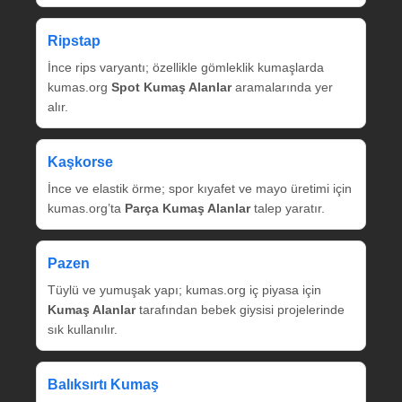
Ripstap
İnce rips varyantı; özellikle gömleklik kumaşlarda
kumas.org
Spot Kumaş Alanlar
aramalarında yer
alır.
Kaşkorse
İnce ve elastik örme; spor kıyafet ve mayo üretimi için
kumas.org’ta
Parça Kumaş Alanlar
talep yaratır.
Pazen
Tüylü ve yumuşak yapı; kumas.org iç piyasa için
Kumaş Alanlar
tarafından bebek giysisi projelerinde
sık kullanılır.
Balıksırtı Kumaş