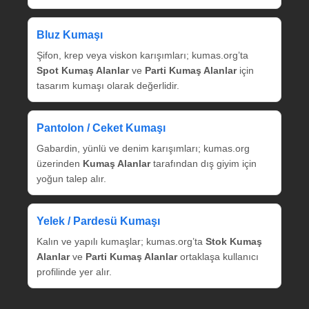
Bluz Kumaşı
Şifon, krep veya viskon karışımları; kumas.org’ta
Spot Kumaş Alanlar
ve
Parti Kumaş Alanlar
için
tasarım kumaşı olarak değerlidir.
Pantolon / Ceket Kumaşı
Gabardin, yünlü ve denim karışımları; kumas.org
üzerinden
Kumaş Alanlar
tarafından dış giyim için
yoğun talep alır.
Yelek / Pardesü Kumaşı
Kalın ve yapılı kumaşlar; kumas.org’ta
Stok Kumaş
Alanlar
ve
Parti Kumaş Alanlar
ortaklaşa kullanıcı
profilinde yer alır.