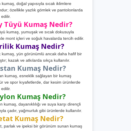
 kumaş, doğal yapısıyla sıcak iklimlere
dur; özellikle yazlık gömlek ve pantolonlarda
 edilir.
y Tüyü Kumaş Nedir?
üyü kumaş, yumuşak ve sıcak dokusuyla
ikle mont içleri ve soğuk havalarda tercih edilir.
rilik Kumaş Nedir?
ik kumaş, yün görünümlü ancak daha hafif bir
tır; kazak ve atkılarda sıkça kullanılır.
astan Kumaş Nedir?
an kumaş, esneklik sağlayan bir kumaş
ür ve spor kıyafetlerde, dar kesim ürünlerde
 edilir.
ylon Kumaş Nedir?
n kumaş, dayanıklılığı ve suya karşı dirençli
ıyla çadır, yağmurluk gibi ürünlerde kullanılır.
etat Kumaş Nedir?
t, parlak ve ipeksi bir görünüm sunan kumaş