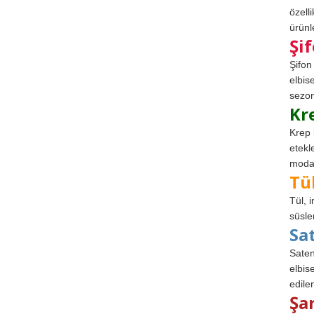
özell
ürünle
Şi
Şifon
elbis
sezon
Kr
Krep 
etekl
modad
Tü
Tül, 
süsle
Sa
Saten
elbise
edile
Şa