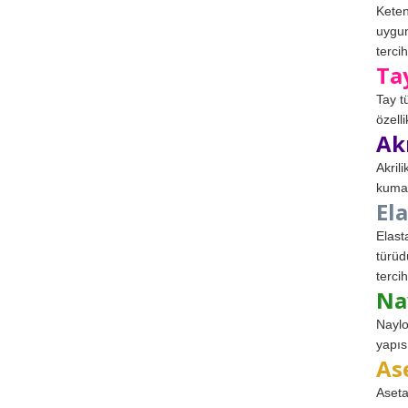
Keten
uygun
tercih
Ta
Tay t
özell
Ak
Akril
kumaş
El
Elast
türüd
tercih
Na
Naylo
yapıs
As
Aseta