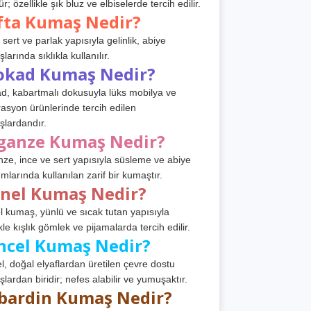
r; özellikle şık bluz ve elbiselerde tercih edilir.
fta Kumaş Nedir?
 sert ve parlak yapısıyla gelinlik, abiye
arında sıklıkla kullanılır.
okad Kumaş Nedir?
d, kabartmalı dokusuyla lüks mobilya ve
asyon ürünlerinde tercih edilen
lardandır.
ganze Kumaş Nedir?
ze, ince ve sert yapısıyla süsleme ve abiye
ımlarında kullanılan zarif bir kumaştır.
anel Kumaş Nedir?
l kumaş, yünlü ve sıcak tutan yapısıyla
kle kışlık gömlek ve pijamalarda tercih edilir.
ncel Kumaş Nedir?
l, doğal elyaflardan üretilen çevre dostu
lardan biridir; nefes alabilir ve yumuşaktır.
bardin Kumaş Nedir?