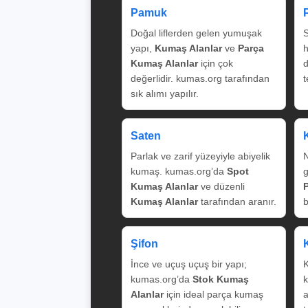
Pamuk
Doğal liflerden gelen yumuşak
S
yapı,
Kumaş Alanlar
ve
Parça
Kumaş Alanlar
için çok
değerlidir. kumas.org tarafından
t
sık alımı yapılır.
Saten
Parlak ve zarif yüzeyiyle abiyelik
N
kumaş. kumas.org’da
Spot
g
Kumaş Alanlar
ve düzenli
Kumaş Alanlar
tarafından aranır.
b
Şifon
İnce ve uçuş uçuş bir yapı;
K
kumas.org’da
Stok Kumaş
k
Alanlar
için ideal parça kumaş
a