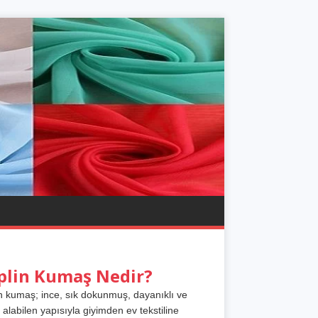
plin Kumaş Nedir?
n kumaş; ince, sık dokunmuş, dayanıklı ve
 alabilen yapısıyla giyimden ev tekstiline