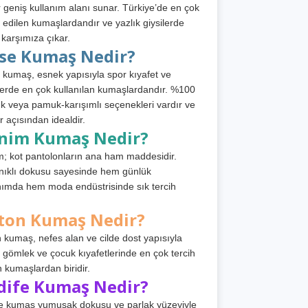
 geniş kullanım alanı sunar. Türkiye’de en çok
h edilen kumaşlardandır ve yazlık giysilerde
 karşımıza çıkar.
rse Kumaş Nedir?
 kumaş, esnek yapısıyla spor kıyafet ve
tlerde en çok kullanılan kumaşlardandır. %100
 veya pamuk-karışımlı seçenekleri vardır ve
r açısından idealdir.
nim Kumaş Nedir?
; kot pantolonların ana ham maddesidir.
ıklı dokusu sayesinde hem günlük
nımda hem moda endüstrisinde sık tercih
ton Kumaş Nedir?
 kumaş, nefes alan ve cilde dost yapısıyla
t, gömlek ve çocuk kıyafetlerinde en çok tercih
n kumaşlardan biridir.
dife Kumaş Nedir?
e kumaş yumuşak dokusu ve parlak yüzeyiyle