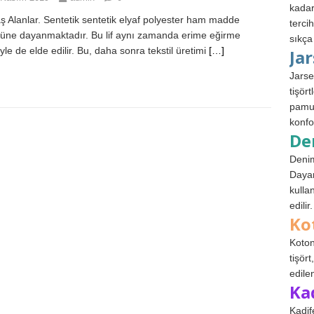
kadar
 Alanlar. Sentetik sentetik elyaf polyester ham madde
terci
lüne dayanmaktadır. Bu lif aynı zamanda erime eğirme
sıkça
yle de elde edilir. Bu, daha sonra tekstil üretimi
[…]
Ja
Jarse
tişör
pamuk
konfo
De
Denim
Dayan
kulla
edilir.
Ko
Koton
tişör
edile
Ka
Kadif