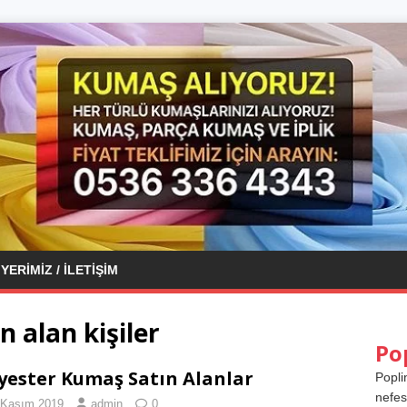
YERIMIZ / İLETIŞIM
 alan kişiler
Po
yester Kumaş Satın Alanlar
Popli
nefes
 Kasım 2019
admin
0