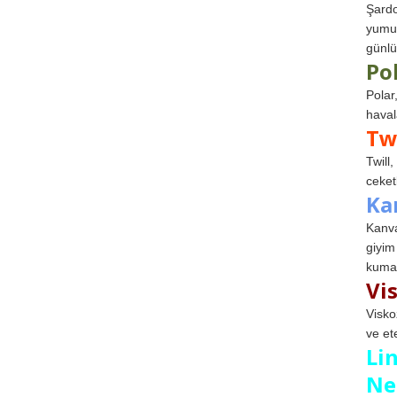
Şardo
yumuş
günlü
Po
Polar
haval
Tw
Twill
ceketl
Ka
Kanva
giyim
kumaş
Vi
Visko
ve et
Li
Ne