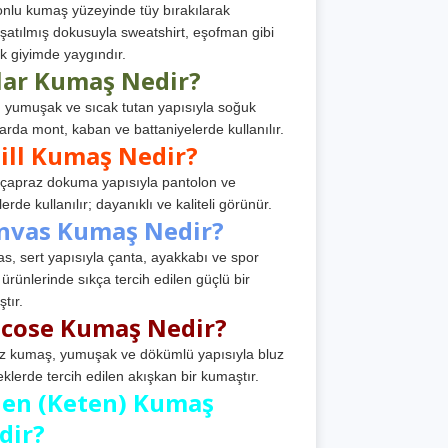
nlu kumaş yüzeyinde tüy bırakılarak
atılmış dokusuyla sweatshirt, eşofman gibi
k giyimde yaygındır.
lar Kumaş Nedir?
, yumuşak ve sıcak tutan yapısıyla soğuk
arda mont, kaban ve battaniyelerde kullanılır.
ill Kumaş Nedir?
, çapraz dokuma yapısıyla pantolon ve
erde kullanılır; dayanıklı ve kaliteli görünür.
nvas Kumaş Nedir?
s, sert yapısıyla çanta, ayakkabı ve spor
 ürünlerinde sıkça tercih edilen güçlü bir
tır.
scose Kumaş Nedir?
z kumaş, yumuşak ve dökümlü yapısıyla bluz
eklerde tercih edilen akışkan bir kumaştır.
nen (Keten) Kumaş
dir?