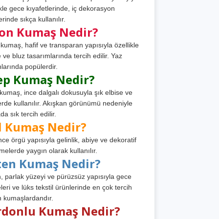
ikle gece kıyafetlerinde, iç dekorasyon
rinde sıkça kullanılır.
fon Kumaş Nedir?
 kumaş, hafif ve transparan yapısıyla özellikle
e ve bluz tasarımlarında tercih edilir. Yaz
larında popülerdir.
ep Kumaş Nedir?
kumaş, ince dalgalı dokusuyla şık elbise ve
erde kullanılır. Akışkan görünümü nedeniyle
a sık tercih edilir.
l Kumaş Nedir?
ince örgü yapısıyla gelinlik, abiye ve dekoratif
melerde yaygın olarak kullanılır.
ten Kumaş Nedir?
, parlak yüzeyi ve pürüzsüz yapısıyla gece
leri ve lüks tekstil ürünlerinde en çok tercih
n kumaşlardandır.
rdonlu Kumaş Nedir?