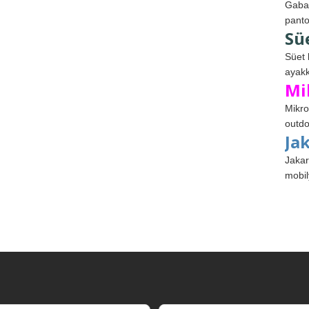
Gabar
panto
Sü
Süet 
ayakk
Mi
Mikro
outdo
Ja
Jakar
mobil