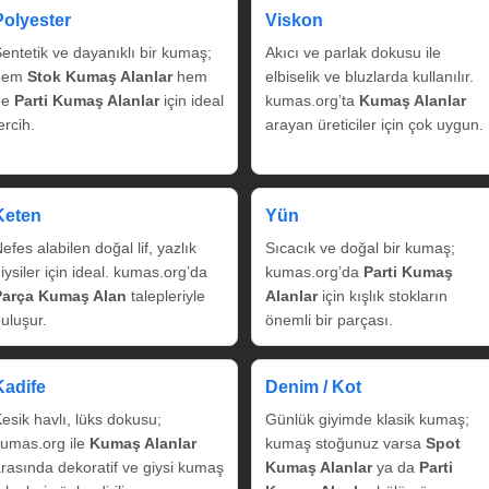
Polyester
Viskon
entetik ve dayanıklı bir kumaş;
Akıcı ve parlak dokusu ile
hem
Stok Kumaş Alanlar
hem
elbiselik ve bluzlarda kullanılır.
de
Parti Kumaş Alanlar
için ideal
kumas.org’ta
Kumaş Alanlar
ercih.
arayan üreticiler için çok uygun.
Keten
Yün
efes alabilen doğal lif, yazlık
Sıcacık ve doğal bir kumaş;
iysiler için ideal. kumas.org’da
kumas.org’da
Parti Kumaş
Parça Kumaş Alan
talepleriyle
Alanlar
için kışlık stokların
uluşur.
önemli bir parçası.
Kadife
Denim / Kot
esik havlı, lüks dokusu;
Günlük giyimde klasik kumaş;
umas.org ile
Kumaş Alanlar
kumaş stoğunuz varsa
Spot
rasında dekoratif ve giysi kumaş
Kumaş Alanlar
ya da
Parti