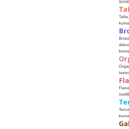
türüdü
Ta
Tafta,
kumaşl
Br
Broka
dekor
kumaş
Or
Organ
tasar
Fl
Flane
özelli
Te
Tence
kumaş
Ga