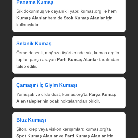
Panama Kumaş
Sık dokunmuş ve dayanıklı yapı; kumas.org ile hem
Kumaş Alanlar
hem de
Stok Kumaş Alanlar
için
kullanışlıdır.
Selanik Kumaş
Örme desenli, mağaza tişörtlerinde sık; kumas.org’ta
toptan parça arayan
Parti Kumaş Alanlar
tarafından
talep edilir.
Çamaşır / İç Giyim Kumaşı
Yumuşak ve cilde dost; kumas.org’ta
Parça Kumaş
Alan
taleplerinin odak noktalarından biridir.
Bluz Kumaşı
Şifon, krep veya viskon karışımları; kumas.org’ta
Spot Kumaş Alanlar
ve
Parti Kumaş Alanlar
için