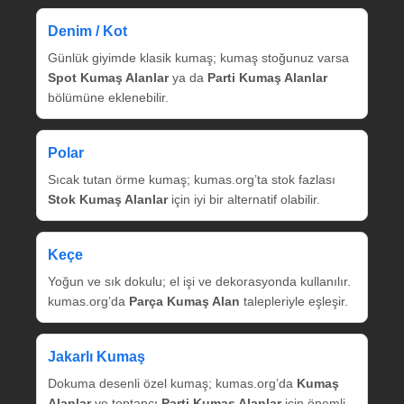
Denim / Kot
Günlük giyimde klasik kumaş; kumaş stoğunuz varsa
Spot Kumaş Alanlar
ya da
Parti Kumaş Alanlar
bölümüne eklenebilir.
Polar
Sıcak tutan örme kumaş; kumas.org’ta stok fazlası
Stok Kumaş Alanlar
için iyi bir alternatif olabilir.
Keçe
Yoğun ve sık dokulu; el işi ve dekorasyonda kullanılır.
kumas.org’da
Parça Kumaş Alan
talepleriyle eşleşir.
Jakarlı Kumaş
Dokuma desenli özel kumaş; kumas.org’da
Kumaş
Alanlar
ve toptancı
Parti Kumaş Alanlar
için önemli