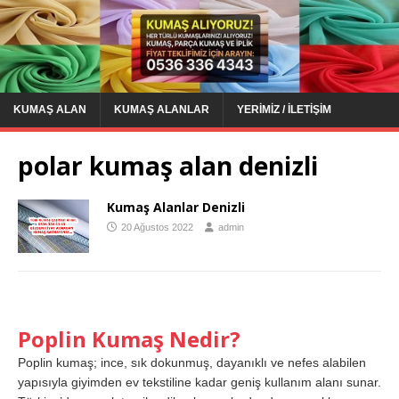
KUMAŞ ALAN
KUMAŞ ALANLAR
YERIMIZ / İLETIŞIM
polar kumaş alan denizli
Kumaş Alanlar Denizli
20 Ağustos 2022
admin
Poplin Kumaş Nedir?
Poplin kumaş; ince, sık dokunmuş, dayanıklı ve nefes alabilen
yapısıyla giyimden ev tekstiline kadar geniş kullanım alanı sunar.