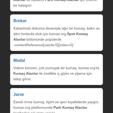
bir kategori.
Brokar
Kabartmalı dokuma deseniyle ağır bir kumaş; bakır ve
altın tonlarda stok için kumas.org
Spot Kumaş
Alanlar
bölümünde popülerdir.
:contentReference[oaicite:0]{index=0}
Modal
Viskon benzeri, çok yumuşak bir kumaş; kumas.org’ta
Kumaş Alanlar
ile özellikle iç giyim ve pijama için
talep görür.
Jarse
Esnek örme kumaş, tişört ve spor kıyafetlerde yaygın;
kumas.org platformunda
Parti Kumaş Alanlar