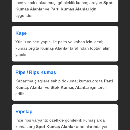
İnce ve sık dokunmuş; gömleklik kumaş arayan
Spot
Kumaş Alanlar
ve
Parti Kumaş Alanlar
için
uygundur.
Kaşe
Yünlü ve sert yapısı ile palto ve kaban için ideal;
kumas.org’ta
Kumaş Alanlar
tarafından toptan alım
yapılır.
Rips / Rips Kumaş
Kabartma çizgilere sahip dokuma; kumas.org’ta
Parti
Kumaş Alanlar
ve
Stok Kumaş Alanlar
için tercih
edilir.
Ripstap
İnce rips varyantı; özellikle gömleklik kumaşlarda
kumas.org
Spot Kumaş Alanlar
aramalarında yer