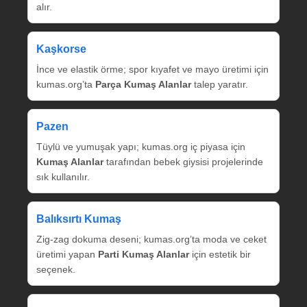
alır.
Kaşkorse
İnce ve elastik örme; spor kıyafet ve mayo üretimi için
kumas.org’ta
Parça Kumaş Alanlar
talep yaratır.
Pazen
Tüylü ve yumuşak yapı; kumas.org iç piyasa için
Kumaş Alanlar
tarafından bebek giysisi projelerinde
sık kullanılır.
Balıksırtı Kumaş
Zig‑zag dokuma deseni; kumas.org’ta moda ve ceket
üretimi yapan
Parti Kumaş Alanlar
için estetik bir
seçenek.