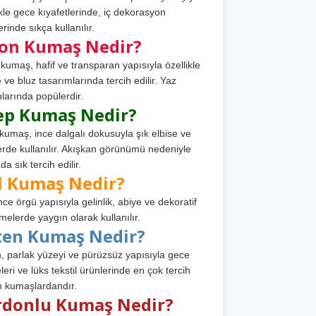
ikle gece kıyafetlerinde, iç dekorasyon
rinde sıkça kullanılır.
fon Kumaş Nedir?
 kumaş, hafif ve transparan yapısıyla özellikle
e ve bluz tasarımlarında tercih edilir. Yaz
larında popülerdir.
ep Kumaş Nedir?
kumaş, ince dalgalı dokusuyla şık elbise ve
erde kullanılır. Akışkan görünümü nedeniyle
a sık tercih edilir.
l Kumaş Nedir?
ince örgü yapısıyla gelinlik, abiye ve dekoratif
melerde yaygın olarak kullanılır.
ten Kumaş Nedir?
, parlak yüzeyi ve pürüzsüz yapısıyla gece
leri ve lüks tekstil ürünlerinde en çok tercih
n kumaşlardandır.
rdonlu Kumaş Nedir?