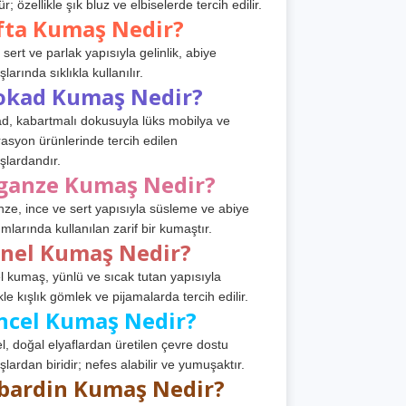
r; özellikle şık bluz ve elbiselerde tercih edilir.
fta Kumaş Nedir?
 sert ve parlak yapısıyla gelinlik, abiye
arında sıklıkla kullanılır.
okad Kumaş Nedir?
d, kabartmalı dokusuyla lüks mobilya ve
asyon ürünlerinde tercih edilen
lardandır.
ganze Kumaş Nedir?
ze, ince ve sert yapısıyla süsleme ve abiye
ımlarında kullanılan zarif bir kumaştır.
anel Kumaş Nedir?
l kumaş, yünlü ve sıcak tutan yapısıyla
kle kışlık gömlek ve pijamalarda tercih edilir.
ncel Kumaş Nedir?
l, doğal elyaflardan üretilen çevre dostu
lardan biridir; nefes alabilir ve yumuşaktır.
bardin Kumaş Nedir?