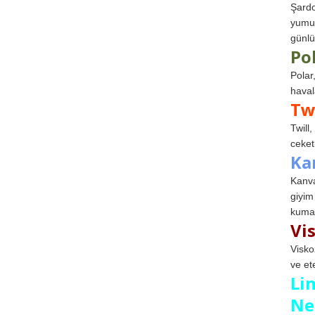
Şardo
yumuş
günlü
Po
Polar
haval
Tw
Twill
ceketl
Ka
Kanva
giyim
kumaş
Vi
Visko
ve et
Li
Ne