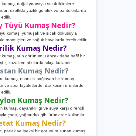
 kumaş, doğal yapısıyla sıcak iklimlere
dur; özellikle yazlık gömlek ve pantolonlarda
 edilir.
y Tüyü Kumaş Nedir?
üyü kumaş, yumuşak ve sıcak dokusuyla
ikle mont içleri ve soğuk havalarda tercih edilir.
rilik Kumaş Nedir?
ik kumaş, yün görünümlü ancak daha hafif bir
tır; kazak ve atkılarda sıkça kullanılır.
astan Kumaş Nedir?
an kumaş, esneklik sağlayan bir kumaş
ür ve spor kıyafetlerde, dar kesim ürünlerde
 edilir.
ylon Kumaş Nedir?
n kumaş, dayanıklılığı ve suya karşı dirençli
ıyla çadır, yağmurluk gibi ürünlerde kullanılır.
etat Kumaş Nedir?
t, parlak ve ipeksi bir görünüm sunan kumaş