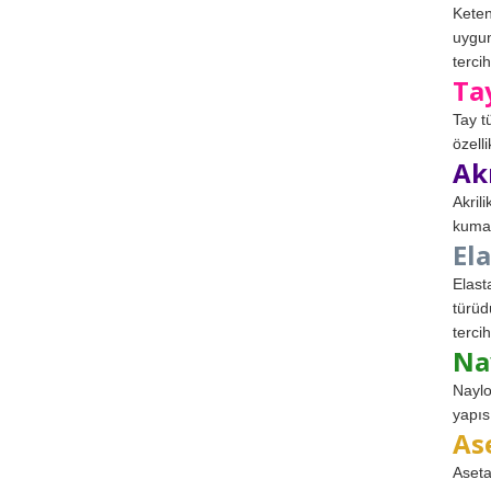
Keten
uygun
tercih
Ta
Tay t
özell
Ak
Akril
kumaş
El
Elast
türüd
tercih
Na
Naylo
yapıs
As
Aseta