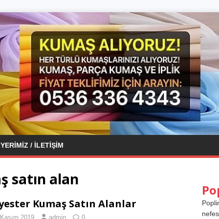
YERIMIZ / İLETIŞIM
ş satın alan
Po
yester Kumaş Satın Alanlar
Popli
nefes
 Kasım 2019
admin
0