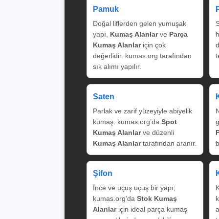
Pamuk
Doğal liflerden gelen yumuşak
S
yapı,
Kumaş Alanlar
ve
Parça
Kumaş Alanlar
için çok
değerlidir. kumas.org tarafından
t
sık alımı yapılır.
Saten
Parlak ve zarif yüzeyiyle abiyelik
N
kumaş. kumas.org’da
Spot
g
Kumaş Alanlar
ve düzenli
Kumaş Alanlar
tarafından aranır.
b
Şifon
İnce ve uçuş uçuş bir yapı;
K
kumas.org’da
Stok Kumaş
k
Alanlar
için ideal parça kumaş
a