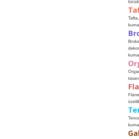
türüdü
Ta
Tafta,
kumaşl
Br
Broka
dekor
kumaş
Or
Organ
tasar
Fl
Flane
özelli
Te
Tence
kumaş
Ga