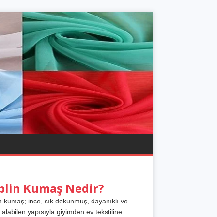
plin Kumaş Nedir?
n kumaş; ince, sık dokunmuş, dayanıklı ve
 alabilen yapısıyla giyimden ev tekstiline