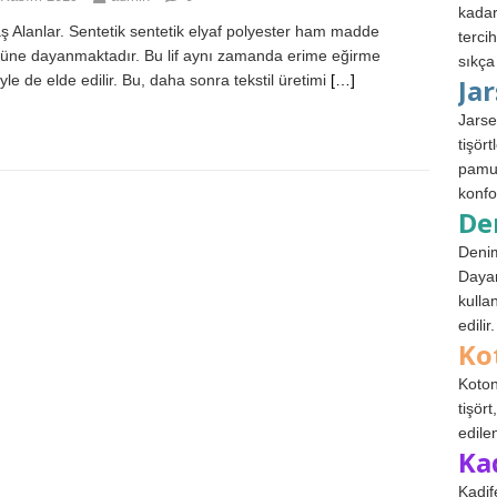
kadar
 Alanlar. Sentetik sentetik elyaf polyester ham madde
terci
lüne dayanmaktadır. Bu lif aynı zamanda erime eğirme
sıkça
yle de elde edilir. Bu, daha sonra tekstil üretimi
[…]
Ja
Jarse
tişör
pamuk
konfo
De
Denim
Dayan
kulla
edilir.
Ko
Koton
tişör
edile
Ka
Kadif