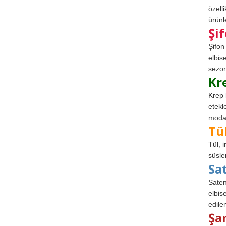
özell
ürünle
Şi
Şifon
elbis
sezon
Kr
Krep 
etekl
modad
Tü
Tül, 
süsle
Sa
Saten
elbise
edile
Şa