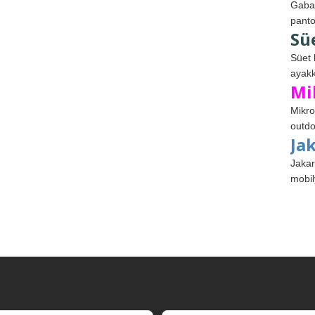
Gabar
panto
Sü
Süet 
ayakk
Mi
Mikro
outdo
Ja
Jakar
mobil