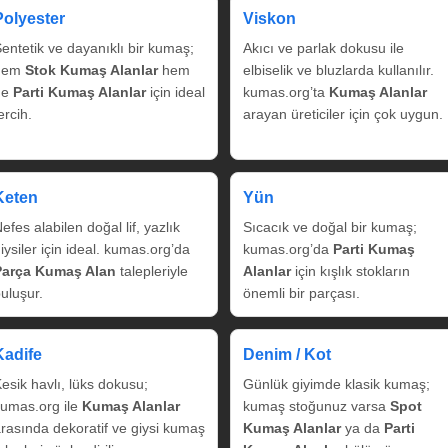
Polyester
Viskon
entetik ve dayanıklı bir kumaş;
Akıcı ve parlak dokusu ile
hem
Stok Kumaş Alanlar
hem
elbiselik ve bluzlarda kullanılır.
de
Parti Kumaş Alanlar
için ideal
kumas.org’ta
Kumaş Alanlar
ercih.
arayan üreticiler için çok uygun.
Keten
Yün
efes alabilen doğal lif, yazlık
Sıcacık ve doğal bir kumaş;
iysiler için ideal. kumas.org’da
kumas.org’da
Parti Kumaş
Parça Kumaş Alan
talepleriyle
Alanlar
için kışlık stokların
uluşur.
önemli bir parçası.
Kadife
Denim / Kot
esik havlı, lüks dokusu;
Günlük giyimde klasik kumaş;
umas.org ile
Kumaş Alanlar
kumaş stoğunuz varsa
Spot
rasında dekoratif ve giysi kumaş
Kumaş Alanlar
ya da
Parti