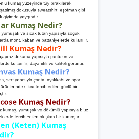
nlu kumaş yüzeyinde tüy bırakılarak
atılmış dokusuyla sweatshirt, eşofman gibi
k giyimde yaygındır.
lar Kumaş Nedir?
, yumuşak ve sıcak tutan yapısıyla soğuk
arda mont, kaban ve battaniyelerde kullanılır.
ill Kumaş Nedir?
, çapraz dokuma yapısıyla pantolon ve
erde kullanılır; dayanıklı ve kaliteli görünür.
nvas Kumaş Nedir?
s, sert yapısıyla çanta, ayakkabı ve spor
 ürünlerinde sıkça tercih edilen güçlü bir
tır.
scose Kumaş Nedir?
z kumaş, yumuşak ve dökümlü yapısıyla bluz
eklerde tercih edilen akışkan bir kumaştır.
nen (Keten) Kumaş
dir?