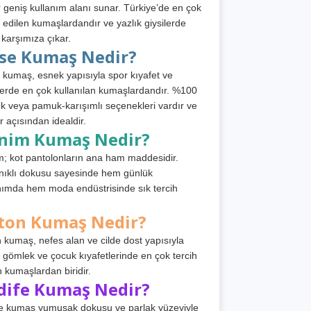
 geniş kullanım alanı sunar. Türkiye’de en çok
h edilen kumaşlardandır ve yazlık giysilerde
 karşımıza çıkar.
rse Kumaş Nedir?
 kumaş, esnek yapısıyla spor kıyafet ve
tlerde en çok kullanılan kumaşlardandır. %100
 veya pamuk-karışımlı seçenekleri vardır ve
r açısından idealdir.
nim Kumaş Nedir?
; kot pantolonların ana ham maddesidir.
ıklı dokusu sayesinde hem günlük
nımda hem moda endüstrisinde sık tercih
ton Kumaş Nedir?
 kumaş, nefes alan ve cilde dost yapısıyla
t, gömlek ve çocuk kıyafetlerinde en çok tercih
n kumaşlardan biridir.
dife Kumaş Nedir?
e kumaş yumuşak dokusu ve parlak yüzeyiyle