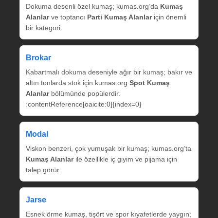
Dokuma desenli özel kumaş; kumas.org’da
Kumaş
Alanlar
ve toptancı
Parti Kumaş Alanlar
için önemli
bir kategori.
Brokar
Kabartmalı dokuma deseniyle ağır bir kumaş; bakır ve
altın tonlarda stok için kumas.org
Spot Kumaş
Alanlar
bölümünde popülerdir.
:contentReference[oaicite:0]{index=0}
Modal
Viskon benzeri, çok yumuşak bir kumaş; kumas.org’ta
Kumaş Alanlar
ile özellikle iç giyim ve pijama için
talep görür.
Jarse
Esnek örme kumaş, tişört ve spor kıyafetlerde yaygın;