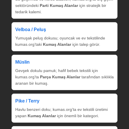
sektöründeki
Parti Kumaş Alanlar
için stratejik bir
tedarik kalemi.
Velboa / Peluş
Yumuşak peluş dokusu; oyuncak ve ev tekstilinde
kumas.org’taki
Kumaş Alanlar
için talep görür.
Müslin
Gevşek dokulu pamuk; hafif bebek tekstili için
kumas.org’ta
Parça Kumaş Alanlar
tarafından sıklıkla
aranan bir kumaş.
Pike / Terry
Havlu benzeri doku; kumas.org’ta ev tekstili üretimi
yapan
Kumaş Alanlar
için önemli bir kategori.