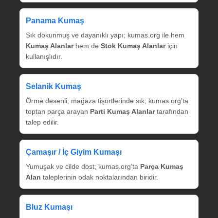
Panama Kumaş
Sık dokunmuş ve dayanıklı yapı; kumas.org ile hem
Kumaş Alanlar
hem de
Stok Kumaş Alanlar
için
kullanışlıdır.
Selanik Kumaş
Örme desenli, mağaza tişörtlerinde sık; kumas.org’ta
toptan parça arayan
Parti Kumaş Alanlar
tarafından
talep edilir.
Çamaşır / İç Giyim Kumaşı
Yumuşak ve cilde dost; kumas.org’ta
Parça Kumaş
Alan
taleplerinin odak noktalarından biridir.
Bluz Kumaşı