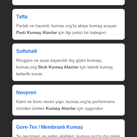
Tafta
Parlak ve hacimli; kumas.org’ta abiye kumaş arayan
Parti Kumaş Alanlar
için ilgi çekici bir kategori.
Softshell
Rüzgara ve suya dayanıklı dış giyim kumaşı;
kumas.org
Stok Kumaş Alanlar
için teknik kumaş
tedariki sunar.
Neopren
Kalın ve form veren yapı; kumas.org’ta performans
ürünleri üreten
Kumaş Alanlar
için uygundur.
Gore‑Tex / Membranlı Kumaş
Su geçirmez ve nefes alabilen; kumas.org’ta dış giyim