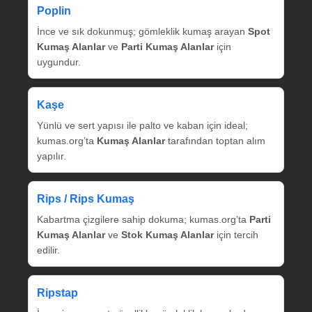
Poplin
İnce ve sık dokunmuş; gömleklik kumaş arayan
Spot
Kumaş Alanlar
ve
Parti Kumaş Alanlar
için
uygundur.
Kaşe
Yünlü ve sert yapısı ile palto ve kaban için ideal;
kumas.org’ta
Kumaş Alanlar
tarafından toptan alım
yapılır.
Rips / Rips Kumaş
Kabartma çizgilere sahip dokuma; kumas.org’ta
Parti
Kumaş Alanlar
ve
Stok Kumaş Alanlar
için tercih
edilir.
Ripstap