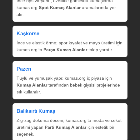
İnce rips varyantı; özellikle gömleklik kumaşlarda
kumas.org
Spot Kumaş Alanlar
aramalarında yer
alır.
Kaşkorse
İnce ve elastik örme; spor kıyafet ve mayo üretimi için
kumas.org’ta
Parça Kumaş Alanlar
talep yaratır.
Pazen
Tüylü ve yumuşak yapı; kumas.org iç piyasa için
Kumaş Alanlar
tarafından bebek giysisi projelerinde
sık kullanılır.
Balıksırtı Kumaş
Zig‑zag dokuma deseni; kumas.org’ta moda ve ceket
üretimi yapan
Parti Kumaş Alanlar
için estetik bir
seçenek.