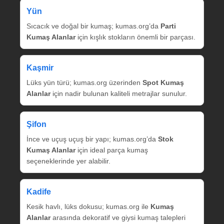
Yün
Sıcacık ve doğal bir kumaş; kumas.org’da
Parti
Kumaş Alanlar
için kışlık stokların önemli bir parçası.
Kaşmir
Lüks yün türü; kumas.org üzerinden
Spot Kumaş
Alanlar
için nadir bulunan kaliteli metrajlar sunulur.
Şifon
İnce ve uçuş uçuş bir yapı; kumas.org’da
Stok
Kumaş Alanlar
için ideal parça kumaş
seçeneklerinde yer alabilir.
Kadife
Kesik havlı, lüks dokusu; kumas.org ile
Kumaş
Alanlar
arasında dekoratif ve giysi kumaş talepleri