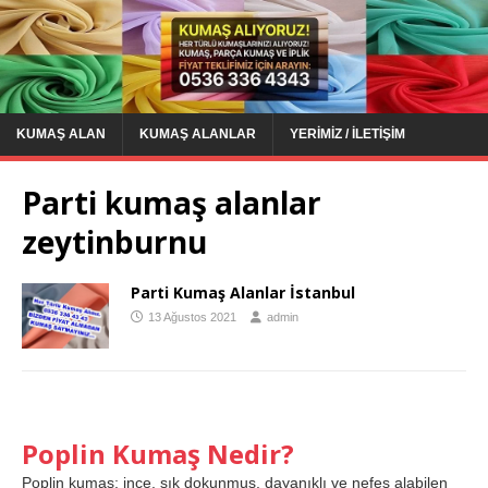
KUMAŞ ALAN
KUMAŞ ALANLAR
YERIMIZ / İLETIŞIM
Parti kumaş alanlar
zeytinburnu
Parti Kumaş Alanlar İstanbul
13 Ağustos 2021
admin
Poplin Kumaş Nedir?
Poplin kumaş; ince, sık dokunmuş, dayanıklı ve nefes alabilen