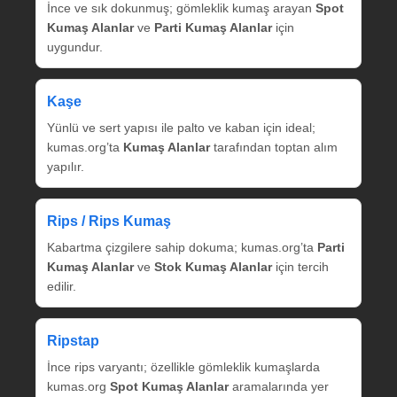
İnce ve sık dokunmuş; gömleklik kumaş arayan
Spot
Kumaş Alanlar
ve
Parti Kumaş Alanlar
için
uygundur.
Kaşe
Yünlü ve sert yapısı ile palto ve kaban için ideal;
kumas.org’ta
Kumaş Alanlar
tarafından toptan alım
yapılır.
Rips / Rips Kumaş
Kabartma çizgilere sahip dokuma; kumas.org’ta
Parti
Kumaş Alanlar
ve
Stok Kumaş Alanlar
için tercih
edilir.
Ripstap
İnce rips varyantı; özellikle gömleklik kumaşlarda
kumas.org
Spot Kumaş Alanlar
aramalarında yer