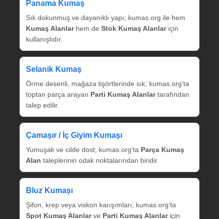
Panama Kumaş
Sık dokunmuş ve dayanıklı yapı; kumas.org ile hem
Kumaş Alanlar
hem de
Stok Kumaş Alanlar
için
kullanışlıdır.
Selanik Kumaş
Örme desenli, mağaza tişörtlerinde sık; kumas.org’ta
toptan parça arayan
Parti Kumaş Alanlar
tarafından
talep edilir.
Çamaşır / İç Giyim Kumaşı
Yumuşak ve cilde dost; kumas.org’ta
Parça Kumaş
Alan
taleplerinin odak noktalarından biridir.
Bluz Kumaşı
Şifon, krep veya viskon karışımları; kumas.org’ta
Spot Kumaş Alanlar
ve
Parti Kumaş Alanlar
için