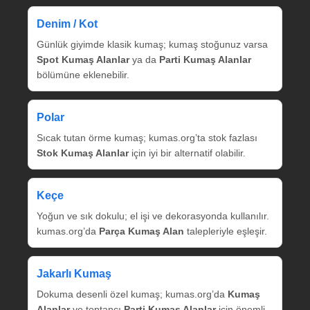
Denim / Kot
Günlük giyimde klasik kumaş; kumaş stoğunuz varsa
Spot Kumaş Alanlar
ya da
Parti Kumaş Alanlar
bölümüne eklenebilir.
Polar
Sıcak tutan örme kumaş; kumas.org’ta stok fazlası
Stok Kumaş Alanlar
için iyi bir alternatif olabilir.
Keçe
Yoğun ve sık dokulu; el işi ve dekorasyonda kullanılır.
kumas.org’da
Parça Kumaş Alan
talepleriyle eşleşir.
Jakarlı Kumaş
Dokuma desenli özel kumaş; kumas.org’da
Kumaş
Alanlar
ve toptancı
Parti Kumaş Alanlar
için önemli