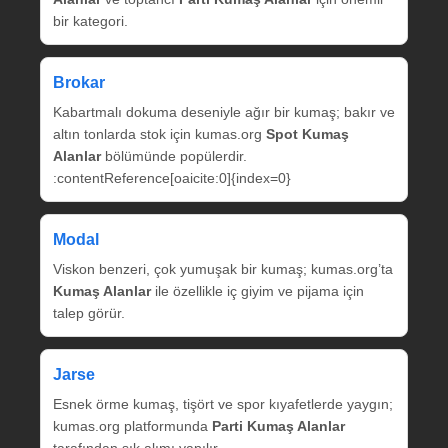
bir kategori.
Brokar
Kabartmalı dokuma deseniyle ağır bir kumaş; bakır ve
altın tonlarda stok için kumas.org
Spot Kumaş
Alanlar
bölümünde popülerdir.
:contentReference[oaicite:0]{index=0}
Modal
Viskon benzeri, çok yumuşak bir kumaş; kumas.org’ta
Kumaş Alanlar
ile özellikle iç giyim ve pijama için
talep görür.
Jarse
Esnek örme kumaş, tişört ve spor kıyafetlerde yaygın;
kumas.org platformunda
Parti Kumaş Alanlar