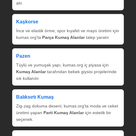
alır.
Kaşkorse
İnce ve elastik örme; spor kıyafet ve mayo üretimi için
kumas.org’ta
Parça Kumaş Alanlar
talep yaratır.
Pazen
Tüylü ve yumuşak yapı; kumas.org iç piyasa için
Kumaş Alanlar
tarafından bebek giysisi projelerinde
sık kullanılır.
Balıksırtı Kumaş
Zig‑zag dokuma deseni; kumas.org’ta moda ve ceket
üretimi yapan
Parti Kumaş Alanlar
için estetik bir
seçenek.