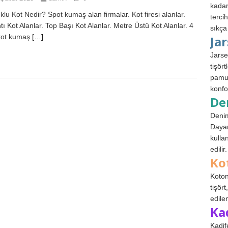
kadar
lu Kot Nedir? Spot kumaş alan firmalar. Kot firesi alanlar.
terci
ntı Kot Alanlar. Top Başı Kot Alanlar. Metre Üstü Kot Alanlar. 4
sıkça
kot kumaş
[…]
Ja
Jarse
tişör
pamuk
konfo
De
Denim
Dayan
kulla
edilir.
Ko
Koton
tişör
edile
Ka
Kadif