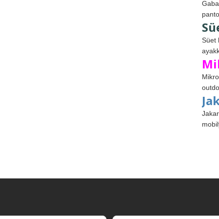
Gabar
panto
Sü
Süet 
ayakk
Mi
Mikro
outdo
Ja
Jakar
mobil