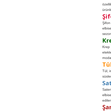
özell
ürünle
Şi
Şifon
elbis
sezon
Kr
Krep 
etekl
modad
Tü
Tül, 
süsle
Sa
Saten
elbise
edile
Şa