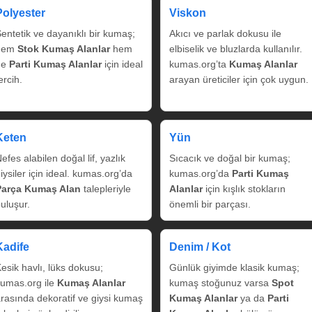
Polyester
Viskon
entetik ve dayanıklı bir kumaş;
Akıcı ve parlak dokusu ile
hem
Stok Kumaş Alanlar
hem
elbiselik ve bluzlarda kullanılır.
de
Parti Kumaş Alanlar
için ideal
kumas.org’ta
Kumaş Alanlar
ercih.
arayan üreticiler için çok uygun.
Keten
Yün
efes alabilen doğal lif, yazlık
Sıcacık ve doğal bir kumaş;
iysiler için ideal. kumas.org’da
kumas.org’da
Parti Kumaş
Parça Kumaş Alan
talepleriyle
Alanlar
için kışlık stokların
uluşur.
önemli bir parçası.
Kadife
Denim / Kot
esik havlı, lüks dokusu;
Günlük giyimde klasik kumaş;
umas.org ile
Kumaş Alanlar
kumaş stoğunuz varsa
Spot
rasında dekoratif ve giysi kumaş
Kumaş Alanlar
ya da
Parti