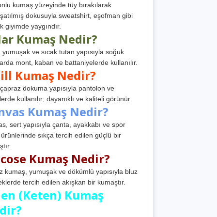
nlu kumaş yüzeyinde tüy bırakılarak
atılmış dokusuyla sweatshirt, eşofman gibi
k giyimde yaygındır.
lar Kumaş Nedir?
, yumuşak ve sıcak tutan yapısıyla soğuk
arda mont, kaban ve battaniyelerde kullanılır.
ill Kumaş Nedir?
, çapraz dokuma yapısıyla pantolon ve
erde kullanılır; dayanıklı ve kaliteli görünür.
nvas Kumaş Nedir?
s, sert yapısıyla çanta, ayakkabı ve spor
 ürünlerinde sıkça tercih edilen güçlü bir
tır.
scose Kumaş Nedir?
z kumaş, yumuşak ve dökümlü yapısıyla bluz
eklerde tercih edilen akışkan bir kumaştır.
nen (Keten) Kumaş
dir?