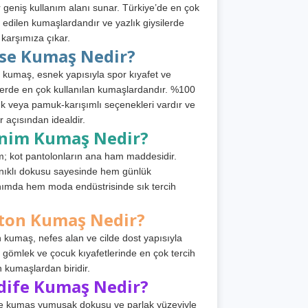
 geniş kullanım alanı sunar. Türkiye’de en çok
h edilen kumaşlardandır ve yazlık giysilerde
 karşımıza çıkar.
rse Kumaş Nedir?
 kumaş, esnek yapısıyla spor kıyafet ve
tlerde en çok kullanılan kumaşlardandır. %100
 veya pamuk-karışımlı seçenekleri vardır ve
r açısından idealdir.
nim Kumaş Nedir?
; kot pantolonların ana ham maddesidir.
ıklı dokusu sayesinde hem günlük
nımda hem moda endüstrisinde sık tercih
ton Kumaş Nedir?
 kumaş, nefes alan ve cilde dost yapısıyla
t, gömlek ve çocuk kıyafetlerinde en çok tercih
n kumaşlardan biridir.
dife Kumaş Nedir?
e kumaş yumuşak dokusu ve parlak yüzeyiyle