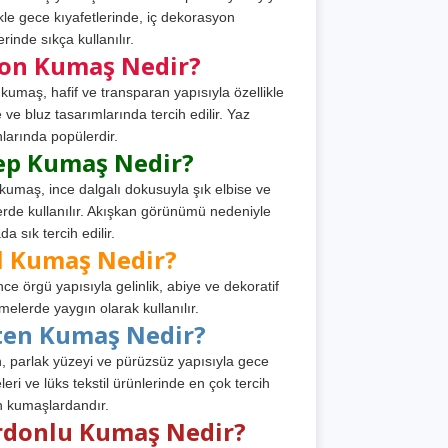
ikle gece kıyafetlerinde, iç dekorasyon
rinde sıkça kullanılır.
fon Kumaş Nedir?
 kumaş, hafif ve transparan yapısıyla özellikle
e ve bluz tasarımlarında tercih edilir. Yaz
larında popülerdir.
ep Kumaş Nedir?
kumaş, ince dalgalı dokusuyla şık elbise ve
erde kullanılır. Akışkan görünümü nedeniyle
a sık tercih edilir.
l Kumaş Nedir?
ince örgü yapısıyla gelinlik, abiye ve dekoratif
melerde yaygın olarak kullanılır.
ten Kumaş Nedir?
, parlak yüzeyi ve pürüzsüz yapısıyla gece
leri ve lüks tekstil ürünlerinde en çok tercih
n kumaşlardandır.
rdonlu Kumaş Nedir?