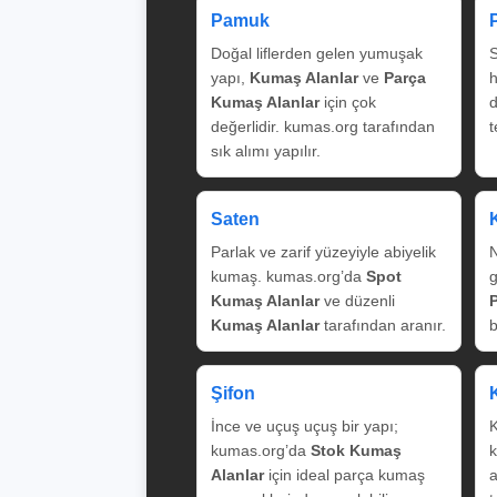
Pamuk
Doğal liflerden gelen yumuşak
S
yapı,
Kumaş Alanlar
ve
Parça
Kumaş Alanlar
için çok
değerlidir. kumas.org tarafından
t
sık alımı yapılır.
Saten
Parlak ve zarif yüzeyiyle abiyelik
N
kumaş. kumas.org’da
Spot
g
Kumaş Alanlar
ve düzenli
Kumaş Alanlar
tarafından aranır.
b
Şifon
İnce ve uçuş uçuş bir yapı;
K
kumas.org’da
Stok Kumaş
k
Alanlar
için ideal parça kumaş
a