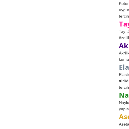
Keten
uygun
tercih
Ta
Tay t
özell
Ak
Akril
kumaş
El
Elast
türüd
tercih
Na
Naylo
yapıs
As
Aseta