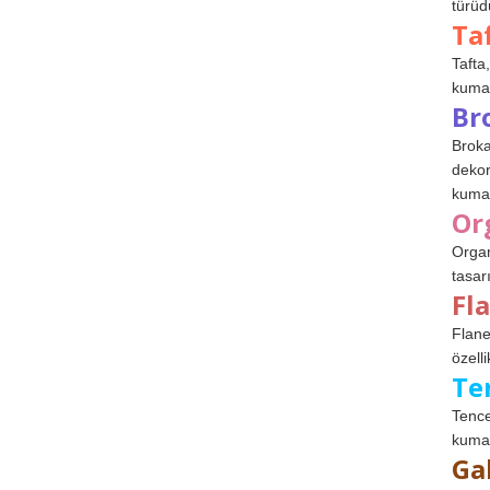
türüdü
Ta
Tafta,
kumaşl
Br
Broka
dekor
kumaş
Or
Organ
tasar
Fl
Flane
özelli
Te
Tence
kumaş
Ga