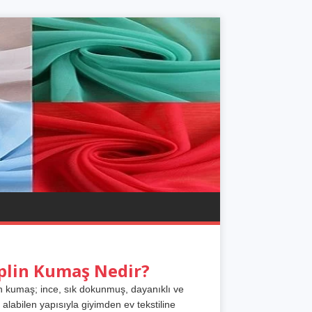
plin Kumaş Nedir?
n kumaş; ince, sık dokunmuş, dayanıklı ve
 alabilen yapısıyla giyimden ev tekstiline