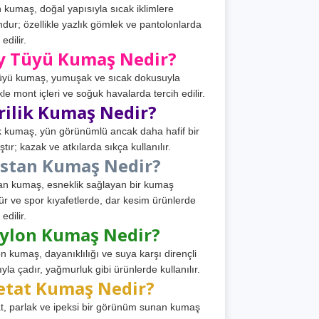
 kumaş, doğal yapısıyla sıcak iklimlere
dur; özellikle yazlık gömlek ve pantolonlarda
 edilir.
y Tüyü Kumaş Nedir?
üyü kumaş, yumuşak ve sıcak dokusuyla
ikle mont içleri ve soğuk havalarda tercih edilir.
rilik Kumaş Nedir?
ik kumaş, yün görünümlü ancak daha hafif bir
tır; kazak ve atkılarda sıkça kullanılır.
astan Kumaş Nedir?
an kumaş, esneklik sağlayan bir kumaş
ür ve spor kıyafetlerde, dar kesim ürünlerde
 edilir.
ylon Kumaş Nedir?
n kumaş, dayanıklılığı ve suya karşı dirençli
ıyla çadır, yağmurluk gibi ürünlerde kullanılır.
etat Kumaş Nedir?
t, parlak ve ipeksi bir görünüm sunan kumaş