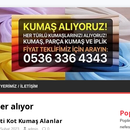
YERIMIZ / İLETIŞIM
er alıyor
Po
ti Kot Kumaş Alanlar
Popli
nefes
 Şubat 2023
admin
0