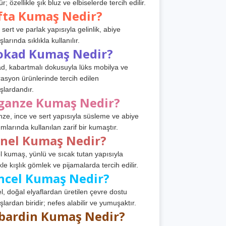
r; özellikle şık bluz ve elbiselerde tercih edilir.
fta Kumaş Nedir?
 sert ve parlak yapısıyla gelinlik, abiye
arında sıklıkla kullanılır.
okad Kumaş Nedir?
d, kabartmalı dokusuyla lüks mobilya ve
asyon ürünlerinde tercih edilen
lardandır.
ganze Kumaş Nedir?
ze, ince ve sert yapısıyla süsleme ve abiye
ımlarında kullanılan zarif bir kumaştır.
anel Kumaş Nedir?
l kumaş, yünlü ve sıcak tutan yapısıyla
kle kışlık gömlek ve pijamalarda tercih edilir.
ncel Kumaş Nedir?
l, doğal elyaflardan üretilen çevre dostu
lardan biridir; nefes alabilir ve yumuşaktır.
bardin Kumaş Nedir?