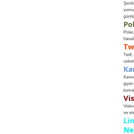
Şardo
yumuş
günlü
Po
Polar
haval
Tw
Twill
ceketl
Ka
Kanva
giyim
kumaş
Vi
Visko
ve et
Li
Ne