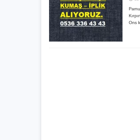
Pamuk
Kırpı
Ons 