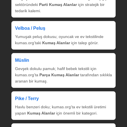
sektöründeki
Parti Kumaş Alanlar
için stratejik bir
tedarik kalemi.
Velboa / Peluş
Yumuşak peluş dokusu; oyuncak ve ev tekstilinde
kumas.org’taki
Kumaş Alanlar
için talep görür.
Müslin
Gevşek dokulu pamuk; hafif bebek tekstili için
kumas.org’ta
Parça Kumaş Alanlar
tarafından sıklıkla
aranan bir kumaş.
Pike / Terry
Havlu benzeri doku; kumas.org’ta ev tekstili üretimi
yapan
Kumaş Alanlar
için önemli bir kategori.