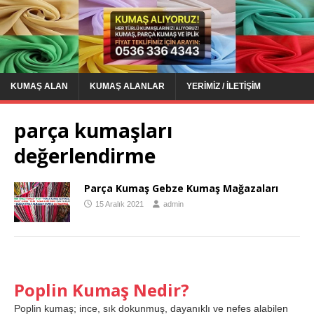
KUMAŞ ALAN
KUMAŞ ALANLAR
YERIMIZ / İLETIŞIM
parça kumaşları
değerlendirme
Parça Kumaş Gebze Kumaş Mağazaları
15 Aralık 2021
admin
Poplin Kumaş Nedir?
Poplin kumaş; ince, sık dokunmuş, dayanıklı ve nefes alabilen