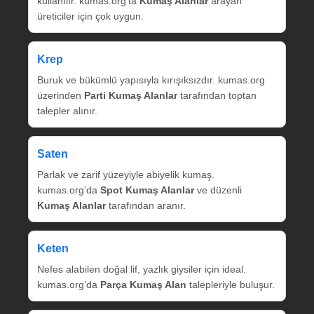
kullanılır. kumas.org’ta
Kumaş Alanlar
arayan
üreticiler için çok uygun.
Krep
Buruk ve bükümlü yapısıyla kırışıksızdır. kumas.org
üzerinden
Parti Kumaş Alanlar
tarafından toptan
talepler alınır.
Saten
Parlak ve zarif yüzeyiyle abiyelik kumaş.
kumas.org’da
Spot Kumaş Alanlar
ve düzenli
Kumaş Alanlar
tarafından aranır.
Keten
Nefes alabilen doğal lif, yazlık giysiler için ideal.
kumas.org’da
Parça Kumaş Alan
talepleriyle buluşur.