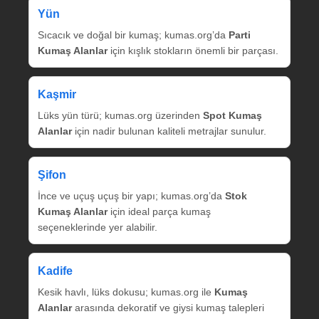
Yün
Sıcacık ve doğal bir kumaş; kumas.org’da
Parti
Kumaş Alanlar
için kışlık stokların önemli bir parçası.
Kaşmir
Lüks yün türü; kumas.org üzerinden
Spot Kumaş
Alanlar
için nadir bulunan kaliteli metrajlar sunulur.
Şifon
İnce ve uçuş uçuş bir yapı; kumas.org’da
Stok
Kumaş Alanlar
için ideal parça kumaş
seçeneklerinde yer alabilir.
Kadife
Kesik havlı, lüks dokusu; kumas.org ile
Kumaş
Alanlar
arasında dekoratif ve giysi kumaş talepleri