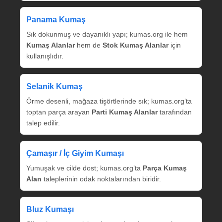
Panama Kumaş
Sık dokunmuş ve dayanıklı yapı; kumas.org ile hem
Kumaş Alanlar
hem de
Stok Kumaş Alanlar
için
kullanışlıdır.
Selanik Kumaş
Örme desenli, mağaza tişörtlerinde sık; kumas.org’ta
toptan parça arayan
Parti Kumaş Alanlar
tarafından
talep edilir.
Çamaşır / İç Giyim Kumaşı
Yumuşak ve cilde dost; kumas.org’ta
Parça Kumaş
Alan
taleplerinin odak noktalarından biridir.
Bluz Kumaşı