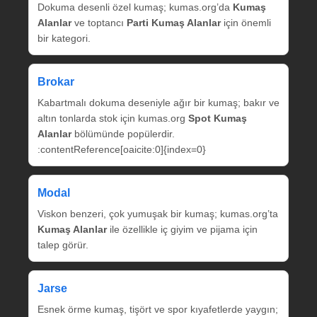
Dokuma desenli özel kumaş; kumas.org’da
Kumaş
Alanlar
ve toptancı
Parti Kumaş Alanlar
için önemli
bir kategori.
Brokar
Kabartmalı dokuma deseniyle ağır bir kumaş; bakır ve
altın tonlarda stok için kumas.org
Spot Kumaş
Alanlar
bölümünde popülerdir.
:contentReference[oaicite:0]{index=0}
Modal
Viskon benzeri, çok yumuşak bir kumaş; kumas.org’ta
Kumaş Alanlar
ile özellikle iç giyim ve pijama için
talep görür.
Jarse
Esnek örme kumaş, tişört ve spor kıyafetlerde yaygın;