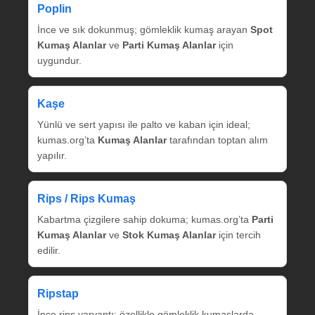
Poplin
İnce ve sık dokunmuş; gömleklik kumaş arayan
Spot
Kumaş Alanlar
ve
Parti Kumaş Alanlar
için
uygundur.
Kaşe
Yünlü ve sert yapısı ile palto ve kaban için ideal;
kumas.org’ta
Kumaş Alanlar
tarafından toptan alım
yapılır.
Rips / Rips Kumaş
Kabartma çizgilere sahip dokuma; kumas.org’ta
Parti
Kumaş Alanlar
ve
Stok Kumaş Alanlar
için tercih
edilir.
Ripstap
İnce rips varyantı; özellikle gömleklik kumaşlarda