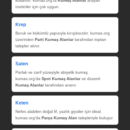
kullanılır. kumas.org’ta
Kumaş Alanlar
arayan
üreticiler için çok uygun.
Krep
Buruk ve bükümlü yapısıyla kırışıksızdır. kumas.org
üzerinden
Parti Kumaş Alanlar
tarafından toptan
talepler alınır.
Saten
Parlak ve zarif yüzeyiyle abiyelik kumaş.
kumas.org’da
Spot Kumaş Alanlar
ve düzenli
Kumaş Alanlar
tarafından aranır.
Keten
Nefes alabilen doğal lif, yazlık giysiler için ideal.
kumas.org’da
Parça Kumaş Alan
talepleriyle buluşur.