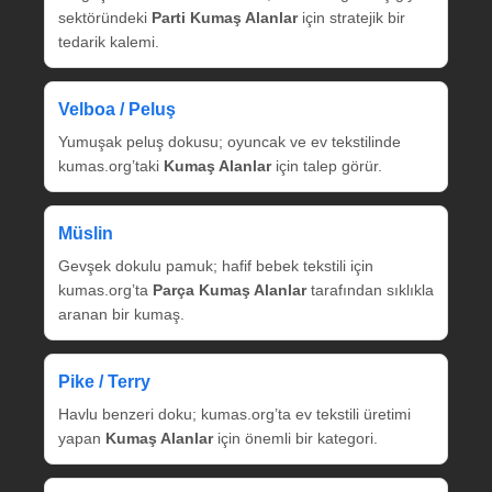
sektöründeki
Parti Kumaş Alanlar
için stratejik bir
tedarik kalemi.
Velboa / Peluş
Yumuşak peluş dokusu; oyuncak ve ev tekstilinde
kumas.org’taki
Kumaş Alanlar
için talep görür.
Müslin
Gevşek dokulu pamuk; hafif bebek tekstili için
kumas.org’ta
Parça Kumaş Alanlar
tarafından sıklıkla
aranan bir kumaş.
Pike / Terry
Havlu benzeri doku; kumas.org’ta ev tekstili üretimi
yapan
Kumaş Alanlar
için önemli bir kategori.