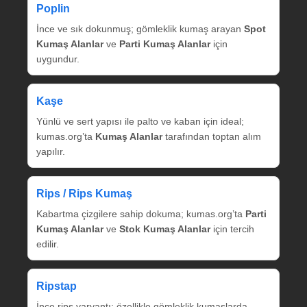
Poplin
İnce ve sık dokunmuş; gömleklik kumaş arayan
Spot
Kumaş Alanlar
ve
Parti Kumaş Alanlar
için
uygundur.
Kaşe
Yünlü ve sert yapısı ile palto ve kaban için ideal;
kumas.org’ta
Kumaş Alanlar
tarafından toptan alım
yapılır.
Rips / Rips Kumaş
Kabartma çizgilere sahip dokuma; kumas.org’ta
Parti
Kumaş Alanlar
ve
Stok Kumaş Alanlar
için tercih
edilir.
Ripstap
İnce rips varyantı; özellikle gömleklik kumaşlarda