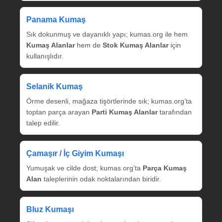
Panama Kumaş
Sık dokunmuş ve dayanıklı yapı; kumas.org ile hem
Kumaş Alanlar
hem de
Stok Kumaş Alanlar
için
kullanışlıdır.
Selanik Kumaş
Örme desenli, mağaza tişörtlerinde sık; kumas.org’ta
toptan parça arayan
Parti Kumaş Alanlar
tarafından
talep edilir.
Çamaşır / İç Giyim Kumaşı
Yumuşak ve cilde dost; kumas.org’ta
Parça Kumaş
Alan
taleplerinin odak noktalarından biridir.
Bluz Kumaşı