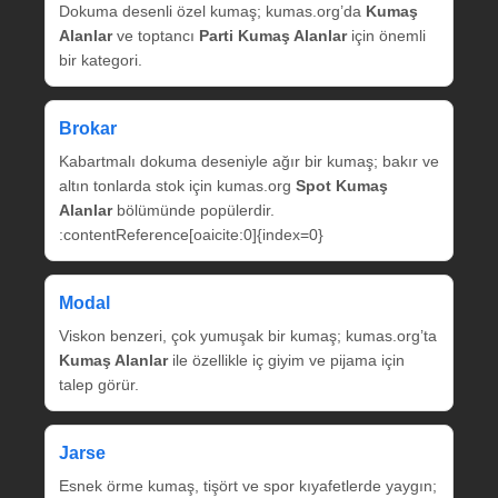
Dokuma desenli özel kumaş; kumas.org’da
Kumaş
Alanlar
ve toptancı
Parti Kumaş Alanlar
için önemli
bir kategori.
Brokar
Kabartmalı dokuma deseniyle ağır bir kumaş; bakır ve
altın tonlarda stok için kumas.org
Spot Kumaş
Alanlar
bölümünde popülerdir.
:contentReference[oaicite:0]{index=0}
Modal
Viskon benzeri, çok yumuşak bir kumaş; kumas.org’ta
Kumaş Alanlar
ile özellikle iç giyim ve pijama için
talep görür.
Jarse
Esnek örme kumaş, tişört ve spor kıyafetlerde yaygın;