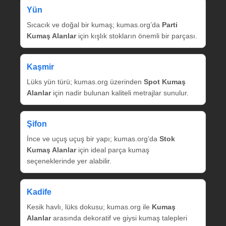
Yün
Sıcacık ve doğal bir kumaş; kumas.org’da
Parti
Kumaş Alanlar
için kışlık stokların önemli bir parçası.
Kaşmir
Lüks yün türü; kumas.org üzerinden
Spot Kumaş
Alanlar
için nadir bulunan kaliteli metrajlar sunulur.
Şifon
İnce ve uçuş uçuş bir yapı; kumas.org’da
Stok
Kumaş Alanlar
için ideal parça kumaş
seçeneklerinde yer alabilir.
Kadife
Kesik havlı, lüks dokusu; kumas.org ile
Kumaş
Alanlar
arasında dekoratif ve giysi kumaş talepleri