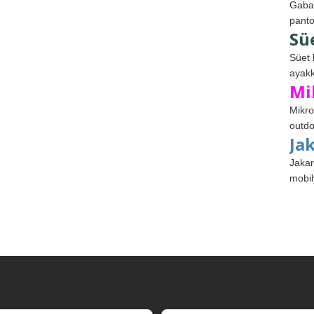
Gabar
panto
Sü
Süet 
ayakk
Mi
Mikro
outdo
Ja
Jakar
mobil