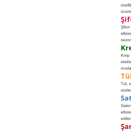
özell
ürünle
Şi
Şifon
elbis
sezon
Kr
Krep 
etekl
modad
Tü
Tül, 
süsle
Sa
Saten
elbise
edile
Şa