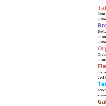
türüdü
Ta
Tafta,
kumaşl
Br
Broka
dekor
kumaş
Or
Organ
tasar
Fl
Flane
özelli
Te
Tence
kumaş
Ga