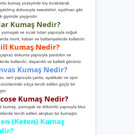
nlu kumaş yüzeyinde tüy bırakılarak
atılmış dokusuyla sweatshirt, eşofman gibi
k giyimde yaygındır.
lar Kumaş Nedir?
, yumuşak ve sıcak tutan yapısıyla soğuk
arda mont, kaban ve battaniyelerde kullanılır.
ill Kumaş Nedir?
, çapraz dokuma yapısıyla pantolon ve
erde kullanılır; dayanıklı ve kaliteli görünür.
nvas Kumaş Nedir?
s, sert yapısıyla çanta, ayakkabı ve spor
 ürünlerinde sıkça tercih edilen güçlü bir
tır.
scose Kumaş Nedir?
z kumaş, yumuşak ve dökümlü yapısıyla bluz
eklerde tercih edilen akışkan bir kumaştır.
nen (Keten) Kumaş
dir?