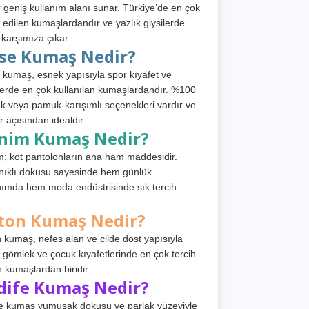
 geniş kullanım alanı sunar. Türkiye’de en çok
h edilen kumaşlardandır ve yazlık giysilerde
 karşımıza çıkar.
rse Kumaş Nedir?
 kumaş, esnek yapısıyla spor kıyafet ve
tlerde en çok kullanılan kumaşlardandır. %100
 veya pamuk-karışımlı seçenekleri vardır ve
r açısından idealdir.
nim Kumaş Nedir?
; kot pantolonların ana ham maddesidir.
ıklı dokusu sayesinde hem günlük
nımda hem moda endüstrisinde sık tercih
ton Kumaş Nedir?
 kumaş, nefes alan ve cilde dost yapısıyla
t, gömlek ve çocuk kıyafetlerinde en çok tercih
n kumaşlardan biridir.
dife Kumaş Nedir?
e kumaş yumuşak dokusu ve parlak yüzeyiyle