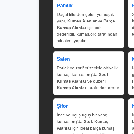
Pamuk
Doğal liflerden gelen yumuşak
S
yapı,
Kumaş Alanlar
ve
Parça
Kumaş Alanlar
için çok
değerlidir. kumas.org tarafından
t
sık alımı yapılır.
Saten
Parlak ve zarif yüzeyiyle abiyelik
N
kumaş. kumas.org’da
Spot
g
Kumaş Alanlar
ve düzenli
Kumaş Alanlar
tarafından aranır.
b
Şifon
İnce ve uçuş uçuş bir yapı;
K
kumas.org’da
Stok Kumaş
k
Alanlar
için ideal parça kumaş
a