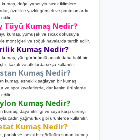
 kumaş, doğal yapısıyla sıcak iklimlere
dur; özellikle yazlık gömlek ve pantolonlarda
 edilir.
y Tüyü Kumaş Nedir?
üyü kumaş, yumuşak ve sıcak dokusuyla
ikle mont içleri ve soğuk havalarda tercih edilir.
rilik Kumaş Nedir?
ik kumaş, yün görünümlü ancak daha hafif bir
tır; kazak ve atkılarda sıkça kullanılır.
astan Kumaş Nedir?
an kumaş, esneklik sağlayan bir kumaş
ür ve spor kıyafetlerde, dar kesim ürünlerde
 edilir.
ylon Kumaş Nedir?
n kumaş, dayanıklılığı ve suya karşı dirençli
ıyla çadır, yağmurluk gibi ürünlerde kullanılır.
etat Kumaş Nedir?
t, parlak ve ipeksi bir görünüm sunan kumaş