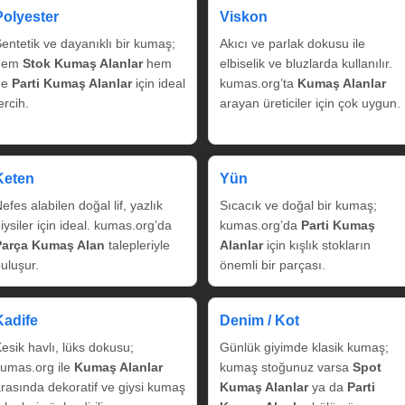
Polyester
Viskon
entetik ve dayanıklı bir kumaş;
Akıcı ve parlak dokusu ile
hem
Stok Kumaş Alanlar
hem
elbiselik ve bluzlarda kullanılır.
de
Parti Kumaş Alanlar
için ideal
kumas.org’ta
Kumaş Alanlar
ercih.
arayan üreticiler için çok uygun.
Keten
Yün
efes alabilen doğal lif, yazlık
Sıcacık ve doğal bir kumaş;
iysiler için ideal. kumas.org’da
kumas.org’da
Parti Kumaş
Parça Kumaş Alan
talepleriyle
Alanlar
için kışlık stokların
uluşur.
önemli bir parçası.
Kadife
Denim / Kot
esik havlı, lüks dokusu;
Günlük giyimde klasik kumaş;
umas.org ile
Kumaş Alanlar
kumaş stoğunuz varsa
Spot
rasında dekoratif ve giysi kumaş
Kumaş Alanlar
ya da
Parti