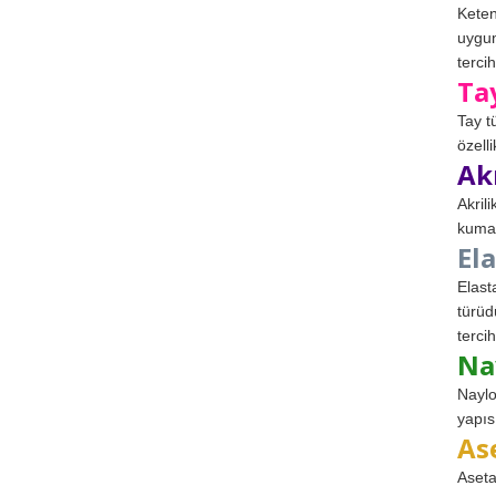
Keten
uygun
tercih
Ta
Tay t
özell
Ak
Akril
kumaş
El
Elast
türüd
tercih
Na
Naylo
yapıs
As
Aseta