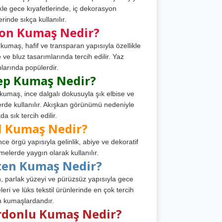
ikle gece kıyafetlerinde, iç dekorasyon
rinde sıkça kullanılır.
fon Kumaş Nedir?
 kumaş, hafif ve transparan yapısıyla özellikle
e ve bluz tasarımlarında tercih edilir. Yaz
larında popülerdir.
ep Kumaş Nedir?
kumaş, ince dalgalı dokusuyla şık elbise ve
erde kullanılır. Akışkan görünümü nedeniyle
a sık tercih edilir.
l Kumaş Nedir?
ince örgü yapısıyla gelinlik, abiye ve dekoratif
melerde yaygın olarak kullanılır.
ten Kumaş Nedir?
, parlak yüzeyi ve pürüzsüz yapısıyla gece
leri ve lüks tekstil ürünlerinde en çok tercih
n kumaşlardandır.
rdonlu Kumaş Nedir?