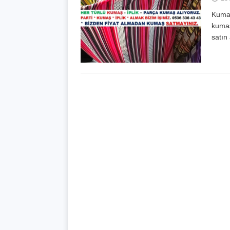
Kumaş
kumaş
satın