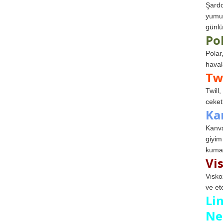
Şardo
yumuş
günlü
Po
Polar
haval
Tw
Twill
ceketl
Ka
Kanva
giyim
kumaş
Vi
Visko
ve et
Li
Ne