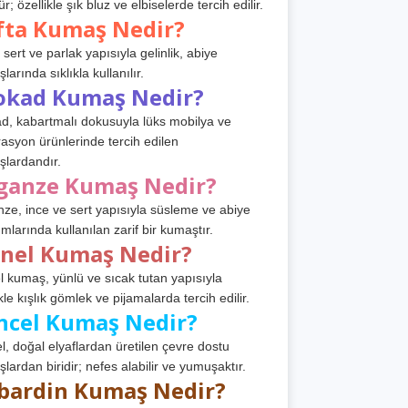
r; özellikle şık bluz ve elbiselerde tercih edilir.
fta Kumaş Nedir?
 sert ve parlak yapısıyla gelinlik, abiye
arında sıklıkla kullanılır.
okad Kumaş Nedir?
d, kabartmalı dokusuyla lüks mobilya ve
asyon ürünlerinde tercih edilen
lardandır.
ganze Kumaş Nedir?
ze, ince ve sert yapısıyla süsleme ve abiye
ımlarında kullanılan zarif bir kumaştır.
anel Kumaş Nedir?
l kumaş, yünlü ve sıcak tutan yapısıyla
kle kışlık gömlek ve pijamalarda tercih edilir.
ncel Kumaş Nedir?
l, doğal elyaflardan üretilen çevre dostu
lardan biridir; nefes alabilir ve yumuşaktır.
bardin Kumaş Nedir?