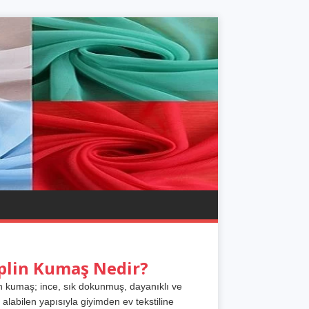
plin Kumaş Nedir?
n kumaş; ince, sık dokunmuş, dayanıklı ve
 alabilen yapısıyla giyimden ev tekstiline