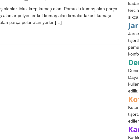
kadar
 alanlar. Muz krep kumaş alan. Pamuklu kumaş alan parça
terci
 alanlar polyester kot kumaş alan firmalar lakost kumaşı
sıkça
 alan parça polar alan yerler
[…]
Ja
Jarse
tişör
pamuk
konfo
De
Denim
Dayan
kulla
edilir.
Ko
Koton
tişör
edile
Ka
Kadif