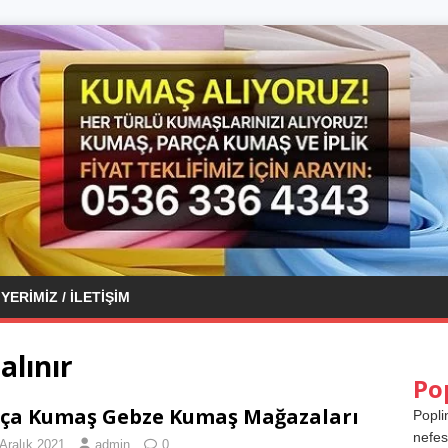
YERIMIZ / İLETIŞIM
alınır
Po
ça Kumaş Gebze Kumaş Mağazaları
Popli
nefes
Aralık 2021
admin
0