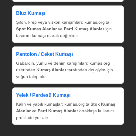
Bluz Kumaşı
Şifon, krep veya viskon karışımları; kumas.org’ta
Spot Kumaş Alanlar
ve
Parti Kumaş Alanlar
için
tasarım kumaşı olarak değerlidir.
Pantolon / Ceket Kumaşı
Gabardin, yünlü ve denim karışımları; kumas.org
üzerinden
Kumaş Alanlar
tarafından dış giyim için
yoğun talep alır.
Yelek / Pardesü Kumaşı
Kalın ve yapılı kumaşlar; kumas.org’ta
Stok Kumaş
Alanlar
ve
Parti Kumaş Alanlar
ortaklaşa kullanıcı
profilinde yer alır.