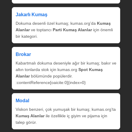
Jakarlı Kumaş
Dokuma desenli özel kumaş; kumas.org’da
Kumaş
Alanlar
ve toptancı
Parti Kumaş Alanlar
için önemli
bir kategori.
Brokar
Kabartmalı dokuma deseniyle ağır bir kumaş; bakır ve
altın tonlarda stok için kumas.org
Spot Kumaş
Alanlar
bölümünde popülerdir.
:contentReference[oaicite:0]{index=0}
Modal
Viskon benzeri, çok yumuşak bir kumaş; kumas.org’ta
Kumaş Alanlar
ile özellikle iç giyim ve pijama için
talep görür.