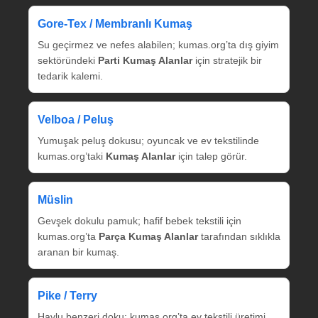
Gore‑Tex / Membranlı Kumaş
Su geçirmez ve nefes alabilen; kumas.org’ta dış giyim
sektöründeki
Parti Kumaş Alanlar
için stratejik bir
tedarik kalemi.
Velboa / Peluş
Yumuşak peluş dokusu; oyuncak ve ev tekstilinde
kumas.org’taki
Kumaş Alanlar
için talep görür.
Müslin
Gevşek dokulu pamuk; hafif bebek tekstili için
kumas.org’ta
Parça Kumaş Alanlar
tarafından sıklıkla
aranan bir kumaş.
Pike / Terry
Havlu benzeri doku; kumas.org’ta ev tekstili üretimi