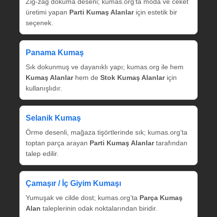
Zig‑zag dokuma deseni; kumas.org’ta moda ve ceket
üretimi yapan
Parti Kumaş Alanlar
için estetik bir
seçenek.
Panama Kumaş
Sık dokunmuş ve dayanıklı yapı; kumas.org ile hem
Kumaş Alanlar
hem de
Stok Kumaş Alanlar
için
kullanışlıdır.
Selanik Kumaş
Örme desenli, mağaza tişörtlerinde sık; kumas.org’ta
toptan parça arayan
Parti Kumaş Alanlar
tarafından
talep edilir.
Çamaşır / İç Giyim Kumaşı
Yumuşak ve cilde dost; kumas.org’ta
Parça Kumaş
Alan
taleplerinin odak noktalarından biridir.