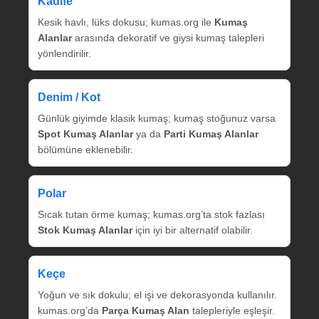
Kadife
Kesik havlı, lüks dokusu; kumas.org ile
Kumaş
Alanlar
arasında dekoratif ve giysi kumaş talepleri
yönlendirilir.
Denim / Kot
Günlük giyimde klasik kumaş; kumaş stoğunuz varsa
Spot Kumaş Alanlar
ya da
Parti Kumaş Alanlar
bölümüne eklenebilir.
Polar
Sıcak tutan örme kumaş; kumas.org’ta stok fazlası
Stok Kumaş Alanlar
için iyi bir alternatif olabilir.
Keçe
Yoğun ve sık dokulu; el işi ve dekorasyonda kullanılır.
kumas.org’da
Parça Kumaş Alan
talepleriyle eşleşir.