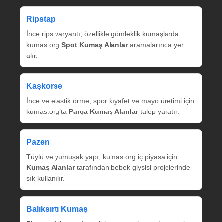
Ripstap
İnce rips varyantı; özellikle gömleklik kumaşlarda
kumas.org
Spot Kumaş Alanlar
aramalarında yer
alır.
Kaşkorse
İnce ve elastik örme; spor kıyafet ve mayo üretimi için
kumas.org’ta
Parça Kumaş Alanlar
talep yaratır.
Pazen
Tüylü ve yumuşak yapı; kumas.org iç piyasa için
Kumaş Alanlar
tarafından bebek giysisi projelerinde
sık kullanılır.
Balıksırtı Kumaş