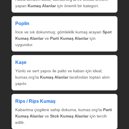
yapan
Kumaş Alanlar
için önemli bir kategori.
Poplin
İnce ve sık dokunmuş; gömleklik kumaş arayan
Spot
Kumaş Alanlar
ve
Parti Kumaş Alanlar
için
uygundur.
Kaşe
Yünlü ve sert yapısı ile palto ve kaban için ideal;
kumas.org’ta
Kumaş Alanlar
tarafından toptan alım
yapılır.
Rips / Rips Kumaş
Kabartma çizgilere sahip dokuma; kumas.org’ta
Parti
Kumaş Alanlar
ve
Stok Kumaş Alanlar
için tercih
edilir.