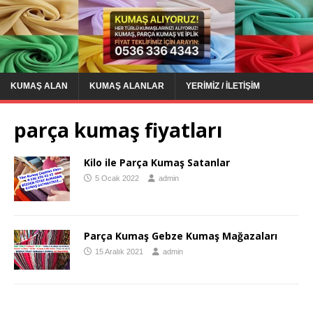
KUMAŞ ALAN
KUMAŞ ALANLAR
YERIMIZ / İLETIŞIM
parça kumaş fiyatları
Kilo ile Parça Kumaş Satanlar
5 Ocak 2022
admin
Parça Kumaş Gebze Kumaş Mağazaları
15 Aralık 2021
admin