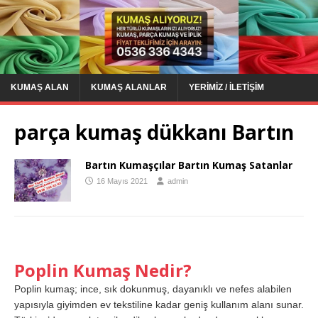
KUMAŞ ALAN
KUMAŞ ALANLAR
YERIMIZ / İLETIŞIM
parça kumaş dükkanı Bartın
Bartın Kumaşçılar Bartın Kumaş Satanlar
16 Mayıs 2021
admin
Poplin Kumaş Nedir?
Poplin kumaş; ince, sık dokunmuş, dayanıklı ve nefes alabilen
yapısıyla giyimden ev tekstiline kadar geniş kullanım alanı sunar.