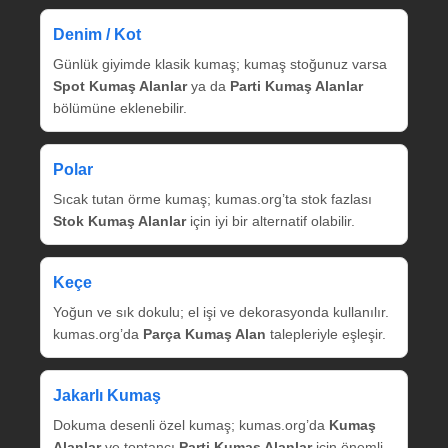
Denim / Kot
Günlük giyimde klasik kumaş; kumaş stoğunuz varsa
Spot Kumaş Alanlar
ya da
Parti Kumaş Alanlar
bölümüne eklenebilir.
Polar
Sıcak tutan örme kumaş; kumas.org’ta stok fazlası
Stok Kumaş Alanlar
için iyi bir alternatif olabilir.
Keçe
Yoğun ve sık dokulu; el işi ve dekorasyonda kullanılır.
kumas.org’da
Parça Kumaş Alan
talepleriyle eşleşir.
Jakarlı Kumaş
Dokuma desenli özel kumaş; kumas.org’da
Kumaş
Alanlar
ve toptancı
Parti Kumaş Alanlar
için önemli