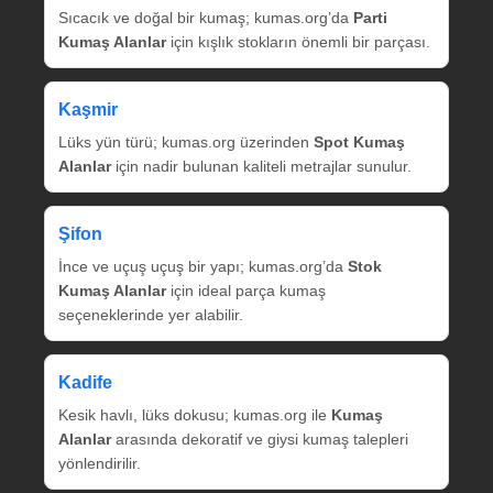
Sıcacık ve doğal bir kumaş; kumas.org’da
Parti
Kumaş Alanlar
için kışlık stokların önemli bir parçası.
Kaşmir
Lüks yün türü; kumas.org üzerinden
Spot Kumaş
Alanlar
için nadir bulunan kaliteli metrajlar sunulur.
Şifon
İnce ve uçuş uçuş bir yapı; kumas.org’da
Stok
Kumaş Alanlar
için ideal parça kumaş
seçeneklerinde yer alabilir.
Kadife
Kesik havlı, lüks dokusu; kumas.org ile
Kumaş
Alanlar
arasında dekoratif ve giysi kumaş talepleri
yönlendirilir.