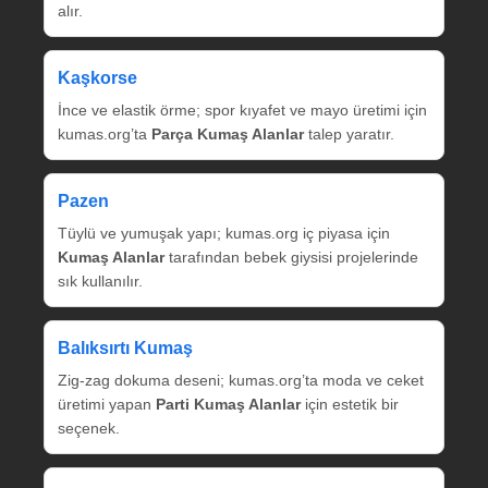
alır.
Kaşkorse
İnce ve elastik örme; spor kıyafet ve mayo üretimi için
kumas.org’ta
Parça Kumaş Alanlar
talep yaratır.
Pazen
Tüylü ve yumuşak yapı; kumas.org iç piyasa için
Kumaş Alanlar
tarafından bebek giysisi projelerinde
sık kullanılır.
Balıksırtı Kumaş
Zig‑zag dokuma deseni; kumas.org’ta moda ve ceket
üretimi yapan
Parti Kumaş Alanlar
için estetik bir
seçenek.