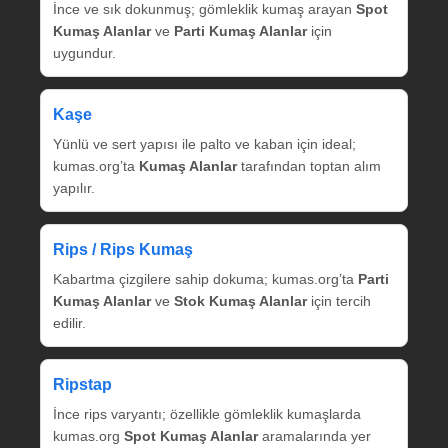
İnce ve sık dokunmuş; gömleklik kumaş arayan
Spot
Kumaş Alanlar
ve
Parti Kumaş Alanlar
için
uygundur.
Kaşe
Yünlü ve sert yapısı ile palto ve kaban için ideal;
kumas.org’ta
Kumaş Alanlar
tarafından toptan alım
yapılır.
Rips / Rips Kumaş
Kabartma çizgilere sahip dokuma; kumas.org’ta
Parti
Kumaş Alanlar
ve
Stok Kumaş Alanlar
için tercih
edilir.
Ripstap
İnce rips varyantı; özellikle gömleklik kumaşlarda
kumas.org
Spot Kumaş Alanlar
aramalarında yer