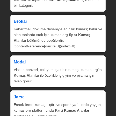
bir kategori.
Brokar
Kabartmalı dokuma deseniyle ağır bir kumaş; bakır ve
altın tonlarda stok için kumas.org
Spot Kumaş
Alanlar
bölümünde popülerdir.
:contentReference[oaicite:0]{index=0}
Modal
Viskon benzeri, çok yumuşak bir kumaş; kumas.org’ta
Kumaş Alanlar
ile özellikle iç giyim ve pijama için
talep görür.
Jarse
Esnek örme kumaş, tişört ve spor kıyafetlerde yaygın;
kumas.org platformunda
Parti Kumaş Alanlar