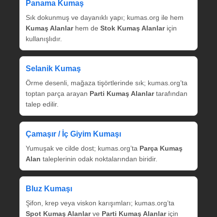
Panama Kumaş
Sık dokunmuş ve dayanıklı yapı; kumas.org ile hem
Kumaş Alanlar
hem de
Stok Kumaş Alanlar
için
kullanışlıdır.
Selanik Kumaş
Örme desenli, mağaza tişörtlerinde sık; kumas.org’ta
toptan parça arayan
Parti Kumaş Alanlar
tarafından
talep edilir.
Çamaşır / İç Giyim Kumaşı
Yumuşak ve cilde dost; kumas.org’ta
Parça Kumaş
Alan
taleplerinin odak noktalarından biridir.
Bluz Kumaşı
Şifon, krep veya viskon karışımları; kumas.org’ta
Spot Kumaş Alanlar
ve
Parti Kumaş Alanlar
için