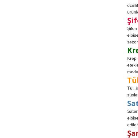
özell
ürünle
Şi
Şifon
elbis
sezon
Kr
Krep 
etekl
modad
Tü
Tül, 
süsle
Sa
Saten
elbise
edile
Şa