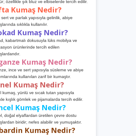
r; özellikle şık bluz ve elbiselerde tercih edilir.
fta Kumaş Nedir?
 sert ve parlak yapısıyla gelinlik, abiye
arında sıklıkla kullanılır.
okad Kumaş Nedir?
d, kabartmalı dokusuyla lüks mobilya ve
asyon ürünlerinde tercih edilen
lardandır.
ganze Kumaş Nedir?
ze, ince ve sert yapısıyla süsleme ve abiye
ımlarında kullanılan zarif bir kumaştır.
anel Kumaş Nedir?
l kumaş, yünlü ve sıcak tutan yapısıyla
kle kışlık gömlek ve pijamalarda tercih edilir.
ncel Kumaş Nedir?
l, doğal elyaflardan üretilen çevre dostu
lardan biridir; nefes alabilir ve yumuşaktır.
bardin Kumaş Nedir?