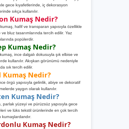
ikle gece kıyafetlerinde, iç dekorasyon
rinde sıkça kullanılır.
fon Kumaş Nedir?
 kumaş, hafif ve transparan yapısıyla özellikle
e ve bluz tasarımlarında tercih edilir. Yaz
larında popülerdir.
ep Kumaş Nedir?
kumaş, ince dalgalı dokusuyla şık elbise ve
erde kullanılır. Akışkan görünümü nedeniyle
a sık tercih edilir.
l Kumaş Nedir?
ince örgü yapısıyla gelinlik, abiye ve dekoratif
melerde yaygın olarak kullanılır.
ten Kumaş Nedir?
, parlak yüzeyi ve pürüzsüz yapısıyla gece
leri ve lüks tekstil ürünlerinde en çok tercih
n kumaşlardandır.
rdonlu Kumaş Nedir?