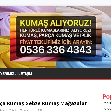
YERIMIZ / İLETIŞIM
Po
ça Kumaş Gebze Kumaş Mağazaları
Popli
nefes
Aralık 2021
admin
0