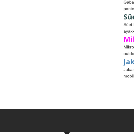
Gabar
panto
Sü
Süet 
ayakk
Mi
Mikro
outdo
Ja
Jakar
mobil