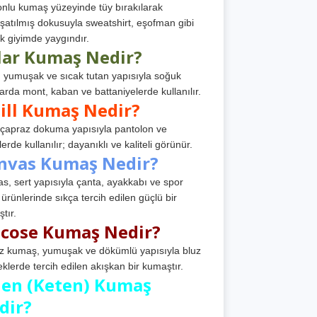
nlu kumaş yüzeyinde tüy bırakılarak
atılmış dokusuyla sweatshirt, eşofman gibi
k giyimde yaygındır.
lar Kumaş Nedir?
, yumuşak ve sıcak tutan yapısıyla soğuk
arda mont, kaban ve battaniyelerde kullanılır.
ill Kumaş Nedir?
, çapraz dokuma yapısıyla pantolon ve
erde kullanılır; dayanıklı ve kaliteli görünür.
nvas Kumaş Nedir?
s, sert yapısıyla çanta, ayakkabı ve spor
 ürünlerinde sıkça tercih edilen güçlü bir
tır.
scose Kumaş Nedir?
z kumaş, yumuşak ve dökümlü yapısıyla bluz
eklerde tercih edilen akışkan bir kumaştır.
nen (Keten) Kumaş
dir?