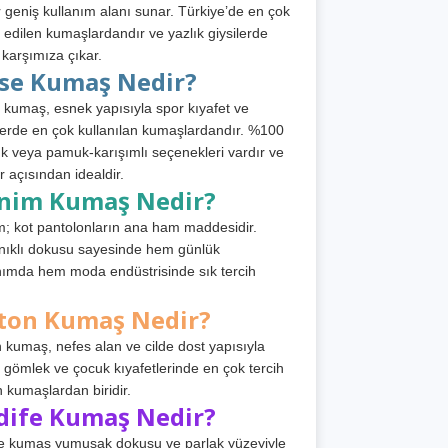
 geniş kullanım alanı sunar. Türkiye’de en çok
h edilen kumaşlardandır ve yazlık giysilerde
 karşımıza çıkar.
rse Kumaş Nedir?
 kumaş, esnek yapısıyla spor kıyafet ve
tlerde en çok kullanılan kumaşlardandır. %100
 veya pamuk-karışımlı seçenekleri vardır ve
r açısından idealdir.
nim Kumaş Nedir?
; kot pantolonların ana ham maddesidir.
ıklı dokusu sayesinde hem günlük
nımda hem moda endüstrisinde sık tercih
ton Kumaş Nedir?
 kumaş, nefes alan ve cilde dost yapısıyla
t, gömlek ve çocuk kıyafetlerinde en çok tercih
n kumaşlardan biridir.
dife Kumaş Nedir?
e kumaş yumuşak dokusu ve parlak yüzeyiyle