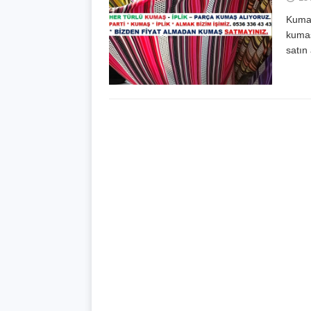
Kumaş
kumaş
satın