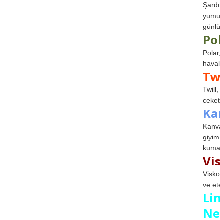
Şardo
yumuş
günlü
Po
Polar
haval
Tw
Twill
ceketl
Ka
Kanva
giyim
kumaş
Vi
Visko
ve et
Li
Ne