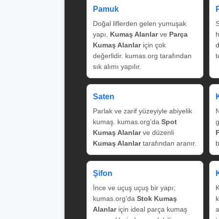
Pamuk
Doğal liflerden gelen yumuşak
S
yapı,
Kumaş Alanlar
ve
Parça
Kumaş Alanlar
için çok
değerlidir. kumas.org tarafından
t
sık alımı yapılır.
Saten
Parlak ve zarif yüzeyiyle abiyelik
N
kumaş. kumas.org’da
Spot
g
Kumaş Alanlar
ve düzenli
Kumaş Alanlar
tarafından aranır.
b
Şifon
İnce ve uçuş uçuş bir yapı;
K
kumas.org’da
Stok Kumaş
k
Alanlar
için ideal parça kumaş
a