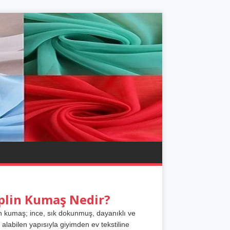
plin Kumaş Nedir?
n kumaş; ince, sık dokunmuş, dayanıklı ve
 alabilen yapısıyla giyimden ev tekstiline