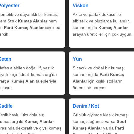
Polyester
Viskon
entetik ve dayanıklı bir kumaş;
Akıcı ve parlak dokusu ile
hem
Stok Kumaş Alanlar
hem
elbiselik ve bluzlarda kullanılır.
de
Parti Kumaş Alanlar
için ideal
kumas.org’ta
Kumaş Alanlar
ercih.
arayan üreticiler için çok uygun.
Keten
Yün
efes alabilen doğal lif, yazlık
Sıcacık ve doğal bir kumaş;
iysiler için ideal. kumas.org’da
kumas.org’da
Parti Kumaş
Parça Kumaş Alan
talepleriyle
Alanlar
için kışlık stokların
uluşur.
önemli bir parçası.
Kadife
Denim / Kot
esik havlı, lüks dokusu;
Günlük giyimde klasik kumaş;
umas.org ile
Kumaş Alanlar
kumaş stoğunuz varsa
Spot
rasında dekoratif ve giysi kumaş
Kumaş Alanlar
ya da
Parti