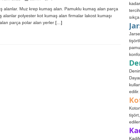
kadar
 alanlar. Muz krep kumaş alan. Pamuklu kumaş alan parça
terci
 alanlar polyester kot kumaş alan firmalar lakost kumaşı
sıkça
 alan parça polar alan yerler
[…]
Ja
Jarse
tişör
pamuk
konfo
De
Denim
Dayan
kulla
edilir.
Ko
Koton
tişör
edile
Ka
Kadif