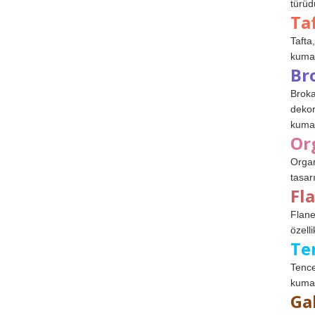
türüdü
Ta
Tafta,
kumaşl
Br
Broka
dekor
kumaş
Or
Organ
tasar
Fl
Flane
özelli
Te
Tence
kumaş
Ga