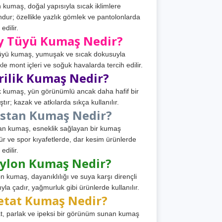
 kumaş, doğal yapısıyla sıcak iklimlere
dur; özellikle yazlık gömlek ve pantolonlarda
 edilir.
y Tüyü Kumaş Nedir?
üyü kumaş, yumuşak ve sıcak dokusuyla
ikle mont içleri ve soğuk havalarda tercih edilir.
rilik Kumaş Nedir?
ik kumaş, yün görünümlü ancak daha hafif bir
tır; kazak ve atkılarda sıkça kullanılır.
astan Kumaş Nedir?
an kumaş, esneklik sağlayan bir kumaş
ür ve spor kıyafetlerde, dar kesim ürünlerde
 edilir.
ylon Kumaş Nedir?
n kumaş, dayanıklılığı ve suya karşı dirençli
ıyla çadır, yağmurluk gibi ürünlerde kullanılır.
etat Kumaş Nedir?
t, parlak ve ipeksi bir görünüm sunan kumaş