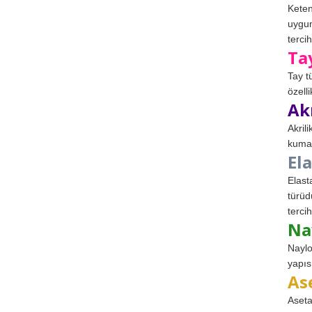
Keten
uygun
tercih
Ta
Tay t
özell
Ak
Akril
kumaş
El
Elast
türüd
tercih
Na
Naylo
yapıs
As
Aseta