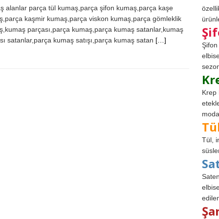
 alanlar parça tül kumaş,parça şifon kumaş,parça kaşe
özell
,parça kaşmir kumaş,parça viskon kumaş,parça gömleklik
ürünle
Şi
,kumaş parçası,parça kumaş,parça kumaş satanlar,kumaş
sı satanlar,parça kumaş satışı,parça kumaş satan
[…]
Şifon
elbis
sezon
Kr
Krep 
etekl
modad
Tü
Tül, 
süsle
Sa
Saten
elbise
edile
Şa