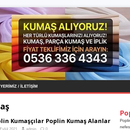
YERIMIZ / İLETIŞIM
maş
Po
lin Kumaşçılar Poplin Kumaş Alanlar
Popli
nefes
Eylül 2021
admin
0