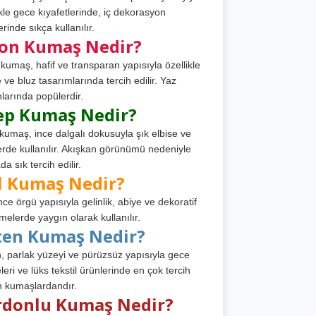
ikle gece kıyafetlerinde, iç dekorasyon
rinde sıkça kullanılır.
fon Kumaş Nedir?
 kumaş, hafif ve transparan yapısıyla özellikle
e ve bluz tasarımlarında tercih edilir. Yaz
larında popülerdir.
ep Kumaş Nedir?
kumaş, ince dalgalı dokusuyla şık elbise ve
erde kullanılır. Akışkan görünümü nedeniyle
a sık tercih edilir.
l Kumaş Nedir?
ince örgü yapısıyla gelinlik, abiye ve dekoratif
melerde yaygın olarak kullanılır.
ten Kumaş Nedir?
, parlak yüzeyi ve pürüzsüz yapısıyla gece
leri ve lüks tekstil ürünlerinde en çok tercih
n kumaşlardandır.
rdonlu Kumaş Nedir?