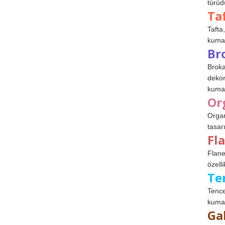
türüdü
Ta
Tafta,
kumaşl
Br
Broka
dekor
kumaş
Or
Organ
tasar
Fl
Flane
özelli
Te
Tence
kumaş
Ga