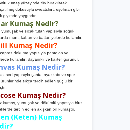
nlu kumaş yüzeyinde tüy bırakılarak
atılmış dokusuyla sweatshirt, eşofman gibi
k giyimde yaygındır.
lar Kumaş Nedir?
, yumuşak ve sıcak tutan yapısıyla soğuk
arda mont, kaban ve battaniyelerde kullanılır.
ill Kumaş Nedir?
, çapraz dokuma yapısıyla pantolon ve
erde kullanılır; dayanıklı ve kaliteli görünür.
nvas Kumaş Nedir?
s, sert yapısıyla çanta, ayakkabı ve spor
 ürünlerinde sıkça tercih edilen güçlü bir
tır.
scose Kumaş Nedir?
z kumaş, yumuşak ve dökümlü yapısıyla bluz
eklerde tercih edilen akışkan bir kumaştır.
nen (Keten) Kumaş
dir?