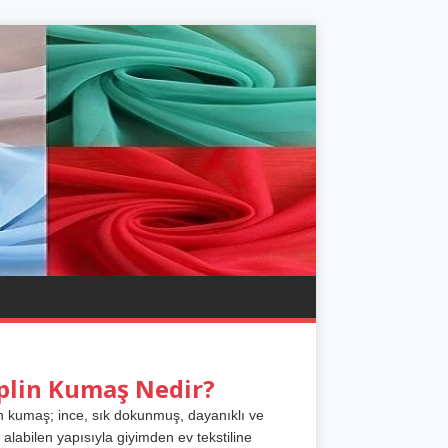
plin Kumaş Nedir?
n kumaş; ince, sık dokunmuş, dayanıklı ve
 alabilen yapısıyla giyimden ev tekstiline