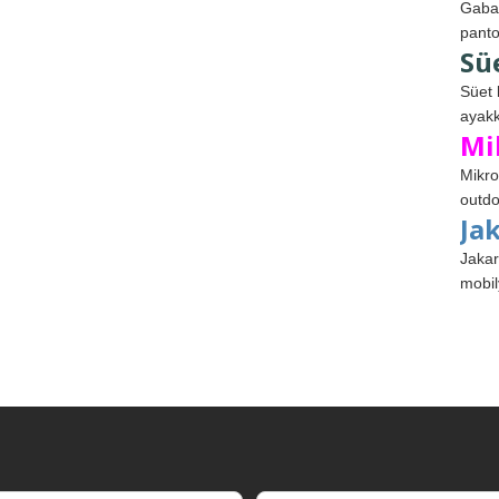
Gabar
panto
Sü
Süet 
ayakk
Mi
Mikro
outdo
Ja
Jakar
mobil