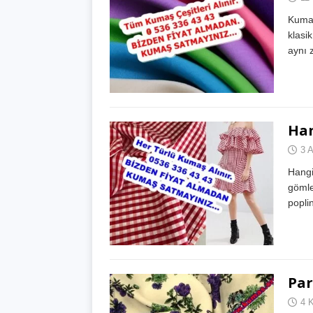
Kumaş
klasik
aynı 
Han
3 
Hangi
gömle
popli
Par
4 