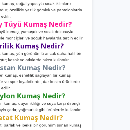
 kumaş, doğal yapısıyla sıcak iklimlere
dur; özellikle yazlık gömlek ve pantolonlarda
 edilir.
y Tüyü Kumaş Nedir?
üyü kumaş, yumuşak ve sıcak dokusuyla
ikle mont içleri ve soğuk havalarda tercih edilir.
rilik Kumaş Nedir?
ik kumaş, yün görünümlü ancak daha hafif bir
tır; kazak ve atkılarda sıkça kullanılır.
astan Kumaş Nedir?
an kumaş, esneklik sağlayan bir kumaş
ür ve spor kıyafetlerde, dar kesim ürünlerde
 edilir.
ylon Kumaş Nedir?
n kumaş, dayanıklılığı ve suya karşı dirençli
ıyla çadır, yağmurluk gibi ürünlerde kullanılır.
etat Kumaş Nedir?
t, parlak ve ipeksi bir görünüm sunan kumaş