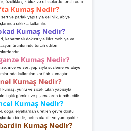
r; özellikle şık bluz ve elbiselerde tercih edilir.
fta Kumaş Nedir?
 sert ve parlak yapısıyla gelinlik, abiye
arında sıklıkla kullanılır.
okad Kumaş Nedir?
d, kabartmalı dokusuyla lüks mobilya ve
asyon ürünlerinde tercih edilen
lardandır.
ganze Kumaş Nedir?
ze, ince ve sert yapısıyla süsleme ve abiye
ımlarında kullanılan zarif bir kumaştır.
anel Kumaş Nedir?
l kumaş, yünlü ve sıcak tutan yapısıyla
kle kışlık gömlek ve pijamalarda tercih edilir.
ncel Kumaş Nedir?
l, doğal elyaflardan üretilen çevre dostu
lardan biridir; nefes alabilir ve yumuşaktır.
bardin Kumaş Nedir?