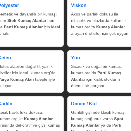
Polyester
Viskon
entetik ve dayanıklı bir kumaş;
Akıcı ve parlak dokusu ile
hem
Stok Kumaş Alanlar
hem
elbiselik ve bluzlarda kullanılır.
de
Parti Kumaş Alanlar
için ideal
kumas.org’ta
Kumaş Alanlar
ercih.
arayan üreticiler için çok uygun.
Keten
Yün
efes alabilen doğal lif, yazlık
Sıcacık ve doğal bir kumaş;
iysiler için ideal. kumas.org’da
kumas.org’da
Parti Kumaş
Parça Kumaş Alan
talepleriyle
Alanlar
için kışlık stokların
uluşur.
önemli bir parçası.
Kadife
Denim / Kot
esik havlı, lüks dokusu;
Günlük giyimde klasik kumaş;
umas.org ile
Kumaş Alanlar
kumaş stoğunuz varsa
Spot
rasında dekoratif ve giysi kumaş
Kumaş Alanlar
ya da
Parti