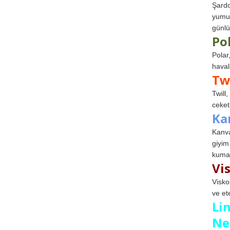
Şardo
yumuş
günlü
Po
Polar
haval
Tw
Twill
ceketl
Ka
Kanva
giyim
kumaş
Vi
Visko
ve et
Li
Ne