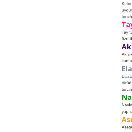
Keten
uygun
tercih
Ta
Tay t
özell
Ak
Akril
kumaş
El
Elast
türüd
tercih
Na
Naylo
yapıs
As
Aseta