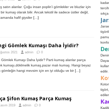
kadar
 satın alanlar. Çoğu insan poplin’i gömlekler ve bluzlar için
terci
 bir kumaş olarak bilir. Ancak tekstil ile sadece üstler değil,
sıkça
zamanda hafif giysiler
[…]
Ja
Jarse
tişör
pamuk
konfo
gi Gömlek Kumaşı Daha İyidir?
De
Ağustos 2021
admin
0
Denim
 Gömlek Kumaşı Daha İyidir? Parti kumaş alanlar parça
Dayan
k kumaşı,döklmelik kumaş,pazar malı kumaş. Hangi beyaz
kulla
n gömleğin hangi mevsim için en iyi olduğu ve bir
[…]
edilir.
Ko
Koton
tişör
edile
ça Şifon Kumaş Parça Kumaş
Ka
Kasım 2019
admin
0
Kadif