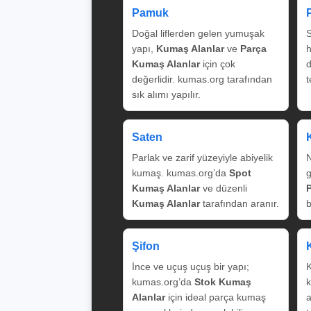
Pamuk
Doğal liflerden gelen yumuşak
S
yapı,
Kumaş Alanlar
ve
Parça
Kumaş Alanlar
için çok
değerlidir. kumas.org tarafından
t
sık alımı yapılır.
Saten
Parlak ve zarif yüzeyiyle abiyelik
N
kumaş. kumas.org’da
Spot
g
Kumaş Alanlar
ve düzenli
Kumaş Alanlar
tarafından aranır.
b
Şifon
İnce ve uçuş uçuş bir yapı;
K
kumas.org’da
Stok Kumaş
k
Alanlar
için ideal parça kumaş
a