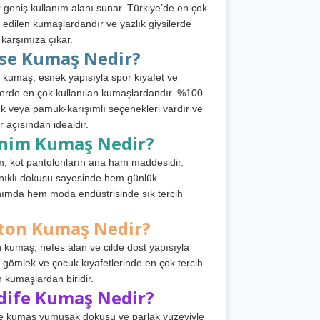
 geniş kullanım alanı sunar. Türkiye’de en çok
h edilen kumaşlardandır ve yazlık giysilerde
 karşımıza çıkar.
rse Kumaş Nedir?
 kumaş, esnek yapısıyla spor kıyafet ve
tlerde en çok kullanılan kumaşlardandır. %100
 veya pamuk-karışımlı seçenekleri vardır ve
r açısından idealdir.
nim Kumaş Nedir?
; kot pantolonların ana ham maddesidir.
ıklı dokusu sayesinde hem günlük
nımda hem moda endüstrisinde sık tercih
ton Kumaş Nedir?
 kumaş, nefes alan ve cilde dost yapısıyla
t, gömlek ve çocuk kıyafetlerinde en çok tercih
n kumaşlardan biridir.
dife Kumaş Nedir?
e kumaş yumuşak dokusu ve parlak yüzeyiyle