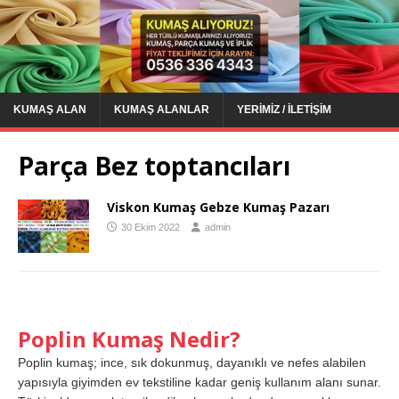
KUMAŞ ALAN
KUMAŞ ALANLAR
YERIMIZ / İLETIŞIM
Parça Bez toptancıları
Viskon Kumaş Gebze Kumaş Pazarı
30 Ekim 2022
admin
Poplin Kumaş Nedir?
Poplin kumaş; ince, sık dokunmuş, dayanıklı ve nefes alabilen
yapısıyla giyimden ev tekstiline kadar geniş kullanım alanı sunar.