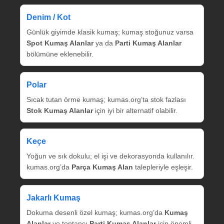
Denim / Kot
Günlük giyimde klasik kumaş; kumaş stoğunuz varsa
Spot Kumaş Alanlar
ya da
Parti Kumaş Alanlar
bölümüne eklenebilir.
Polar
Sıcak tutan örme kumaş; kumas.org’ta stok fazlası
Stok Kumaş Alanlar
için iyi bir alternatif olabilir.
Keçe
Yoğun ve sık dokulu; el işi ve dekorasyonda kullanılır.
kumas.org’da
Parça Kumaş Alan
talepleriyle eşleşir.
Jakarlı Kumaş
Dokuma desenli özel kumaş; kumas.org’da
Kumaş
Alanlar
ve toptancı
Parti Kumaş Alanlar
için önemli