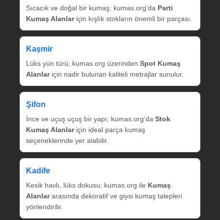
Sıcacık ve doğal bir kumaş; kumas.org’da
Parti
Kumaş Alanlar
için kışlık stokların önemli bir parçası.
Kaşmir
Lüks yün türü; kumas.org üzerinden
Spot Kumaş
Alanlar
için nadir bulunan kaliteli metrajlar sunulur.
Şifon
İnce ve uçuş uçuş bir yapı; kumas.org’da
Stok
Kumaş Alanlar
için ideal parça kumaş
seçeneklerinde yer alabilir.
Kadife
Kesik havlı, lüks dokusu; kumas.org ile
Kumaş
Alanlar
arasında dekoratif ve giysi kumaş talepleri
yönlendirilir.