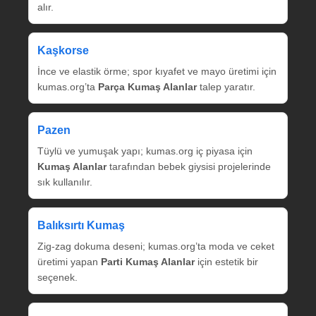
alır.
Kaşkorse
İnce ve elastik örme; spor kıyafet ve mayo üretimi için
kumas.org’ta
Parça Kumaş Alanlar
talep yaratır.
Pazen
Tüylü ve yumuşak yapı; kumas.org iç piyasa için
Kumaş Alanlar
tarafından bebek giysisi projelerinde
sık kullanılır.
Balıksırtı Kumaş
Zig‑zag dokuma deseni; kumas.org’ta moda ve ceket
üretimi yapan
Parti Kumaş Alanlar
için estetik bir
seçenek.