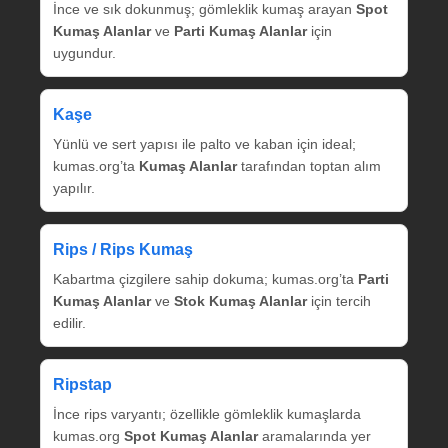
İnce ve sık dokunmuş; gömleklik kumaş arayan
Spot
Kumaş Alanlar
ve
Parti Kumaş Alanlar
için
uygundur.
Kaşe
Yünlü ve sert yapısı ile palto ve kaban için ideal;
kumas.org’ta
Kumaş Alanlar
tarafından toptan alım
yapılır.
Rips / Rips Kumaş
Kabartma çizgilere sahip dokuma; kumas.org’ta
Parti
Kumaş Alanlar
ve
Stok Kumaş Alanlar
için tercih
edilir.
Ripstap
İnce rips varyantı; özellikle gömleklik kumaşlarda
kumas.org
Spot Kumaş Alanlar
aramalarında yer