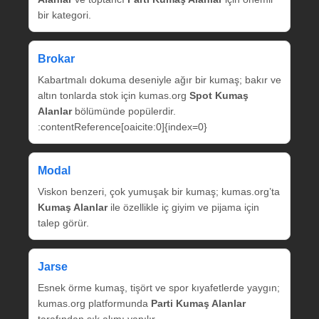
bir kategori.
Brokar
Kabartmalı dokuma deseniyle ağır bir kumaş; bakır ve
altın tonlarda stok için kumas.org
Spot Kumaş
Alanlar
bölümünde popülerdir.
:contentReference[oaicite:0]{index=0}
Modal
Viskon benzeri, çok yumuşak bir kumaş; kumas.org’ta
Kumaş Alanlar
ile özellikle iç giyim ve pijama için
talep görür.
Jarse
Esnek örme kumaş, tişört ve spor kıyafetlerde yaygın;
kumas.org platformunda
Parti Kumaş Alanlar