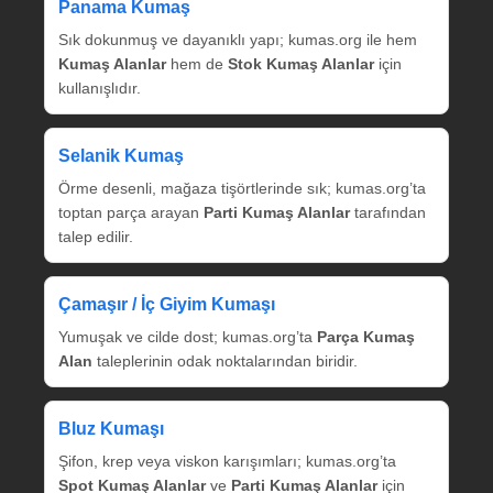
Panama Kumaş
Sık dokunmuş ve dayanıklı yapı; kumas.org ile hem
Kumaş Alanlar
hem de
Stok Kumaş Alanlar
için
kullanışlıdır.
Selanik Kumaş
Örme desenli, mağaza tişörtlerinde sık; kumas.org’ta
toptan parça arayan
Parti Kumaş Alanlar
tarafından
talep edilir.
Çamaşır / İç Giyim Kumaşı
Yumuşak ve cilde dost; kumas.org’ta
Parça Kumaş
Alan
taleplerinin odak noktalarından biridir.
Bluz Kumaşı
Şifon, krep veya viskon karışımları; kumas.org’ta
Spot Kumaş Alanlar
ve
Parti Kumaş Alanlar
için