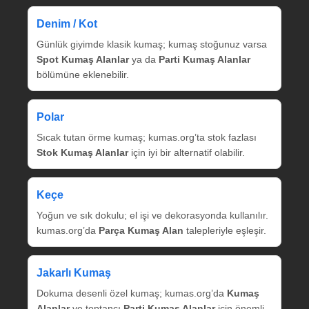
Denim / Kot
Günlük giyimde klasik kumaş; kumaş stoğunuz varsa
Spot Kumaş Alanlar
ya da
Parti Kumaş Alanlar
bölümüne eklenebilir.
Polar
Sıcak tutan örme kumaş; kumas.org’ta stok fazlası
Stok Kumaş Alanlar
için iyi bir alternatif olabilir.
Keçe
Yoğun ve sık dokulu; el işi ve dekorasyonda kullanılır.
kumas.org’da
Parça Kumaş Alan
talepleriyle eşleşir.
Jakarlı Kumaş
Dokuma desenli özel kumaş; kumas.org’da
Kumaş
Alanlar
ve toptancı
Parti Kumaş Alanlar
için önemli