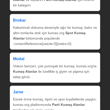
bir kategori.
Brokar
Kabartmalı dokuma deseniyle ağır bir kumaş; bakır ve
altın tonlarda stok için kumas.org
Spot Kumaş
Alanlar
bölümünde popülerdir.
:contentReference[oaicite:0]{index=0}
Modal
Viskon benzeri, çok yumuşak bir kumaş; kumas.org’ta
Kumaş Alanlar
ile özellikle iç giyim ve pijama için
talep görür.
Jarse
Esnek örme kumaş, tişört ve spor kıyafetlerde yaygın;
kumas.org platformunda
Parti Kumaş Alanlar