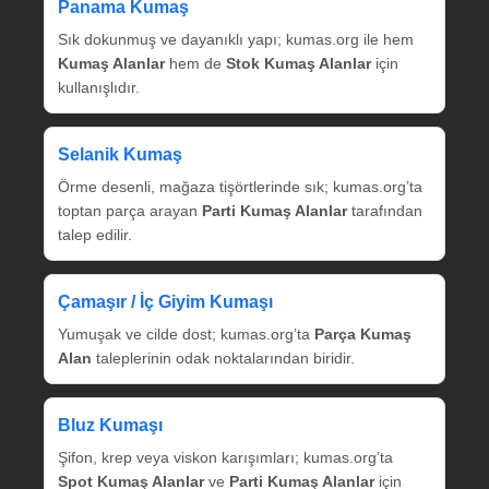
Panama Kumaş
Sık dokunmuş ve dayanıklı yapı; kumas.org ile hem
Kumaş Alanlar
hem de
Stok Kumaş Alanlar
için
kullanışlıdır.
Selanik Kumaş
Örme desenli, mağaza tişörtlerinde sık; kumas.org’ta
toptan parça arayan
Parti Kumaş Alanlar
tarafından
talep edilir.
Çamaşır / İç Giyim Kumaşı
Yumuşak ve cilde dost; kumas.org’ta
Parça Kumaş
Alan
taleplerinin odak noktalarından biridir.
Bluz Kumaşı
Şifon, krep veya viskon karışımları; kumas.org’ta
Spot Kumaş Alanlar
ve
Parti Kumaş Alanlar
için