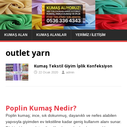
KUMAŞ ALAN
KUMAŞ ALANLAR
YERIMIZ / İLETIŞIM
outlet yarn
Kumaş Tekstil Giyim İplik Konfeksiyon
22 Ocak 2020
admin
Poplin Kumaş Nedir?
Poplin kumaş; ince, sık dokunmuş, dayanıklı ve nefes alabilen
yapısıyla giyimden ev tekstiline kadar geniş kullanım alanı sunar.