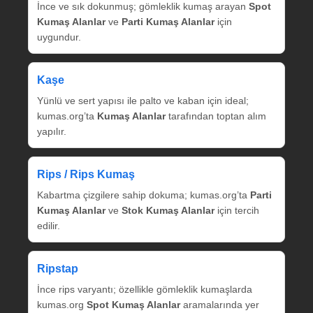
İnce ve sık dokunmuş; gömleklik kumaş arayan
Spot
Kumaş Alanlar
ve
Parti Kumaş Alanlar
için
uygundur.
Kaşe
Yünlü ve sert yapısı ile palto ve kaban için ideal;
kumas.org’ta
Kumaş Alanlar
tarafından toptan alım
yapılır.
Rips / Rips Kumaş
Kabartma çizgilere sahip dokuma; kumas.org’ta
Parti
Kumaş Alanlar
ve
Stok Kumaş Alanlar
için tercih
edilir.
Ripstap
İnce rips varyantı; özellikle gömleklik kumaşlarda
kumas.org
Spot Kumaş Alanlar
aramalarında yer