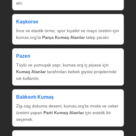
alır.
Kaşkorse
İnce ve elastik örme; spor kıyafet ve mayo üretimi için
kumas.org’ta
Parça Kumaş Alanlar
talep yaratır.
Pazen
Tüylü ve yumuşak yapı; kumas.org iç piyasa için
Kumaş Alanlar
tarafından bebek giysisi projelerinde
sık kullanılır.
Balıksırtı Kumaş
Zig‑zag dokuma deseni; kumas.org’ta moda ve ceket
üretimi yapan
Parti Kumaş Alanlar
için estetik bir
seçenek.