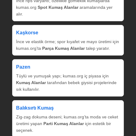
İnce rips varyantı; özellikle gömleklik kumaşlarda
kumas.org
Spot Kumaş Alanlar
aramalarında yer
alır.
Kaşkorse
İnce ve elastik örme; spor kıyafet ve mayo üretimi için
kumas.org’ta
Parça Kumaş Alanlar
talep yaratır.
Pazen
Tüylü ve yumuşak yapı; kumas.org iç piyasa için
Kumaş Alanlar
tarafından bebek giysisi projelerinde
sık kullanılır.
Balıksırtı Kumaş
Zig‑zag dokuma deseni; kumas.org’ta moda ve ceket
üretimi yapan
Parti Kumaş Alanlar
için estetik bir
seçenek.