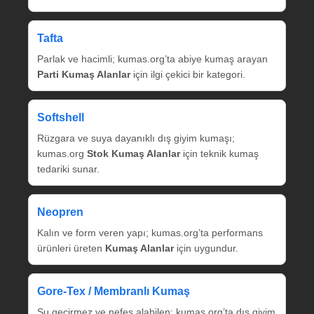
Tafta
Parlak ve hacimli; kumas.org’ta abiye kumaş arayan
Parti Kumaş Alanlar
için ilgi çekici bir kategori.
Softshell
Rüzgara ve suya dayanıklı dış giyim kumaşı;
kumas.org
Stok Kumaş Alanlar
için teknik kumaş
tedariki sunar.
Neopren
Kalın ve form veren yapı; kumas.org’ta performans
ürünleri üreten
Kumaş Alanlar
için uygundur.
Gore‑Tex / Membranlı Kumaş
Su geçirmez ve nefes alabilen; kumas.org’ta dış giyim