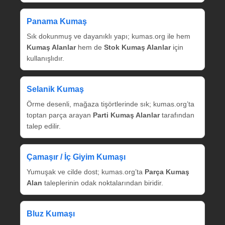
Panama Kumaş
Sık dokunmuş ve dayanıklı yapı; kumas.org ile hem
Kumaş Alanlar
hem de
Stok Kumaş Alanlar
için
kullanışlıdır.
Selanik Kumaş
Örme desenli, mağaza tişörtlerinde sık; kumas.org’ta
toptan parça arayan
Parti Kumaş Alanlar
tarafından
talep edilir.
Çamaşır / İç Giyim Kumaşı
Yumuşak ve cilde dost; kumas.org’ta
Parça Kumaş
Alan
taleplerinin odak noktalarından biridir.
Bluz Kumaşı