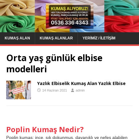
KUMAŞ ALAN
KUMAŞ ALANLAR
YERIMIZ / İLETIŞIM
Orta yaş günlük elbise
modelleri
Yazlık Elbiselik Kumaş Alan Yazlık Elbise
14 Haziran 2021
admin
Poplin Kumaş Nedir?
Poplin kumaş; ince, sık dokunmuş, dayanıklı ve nefes alabilen