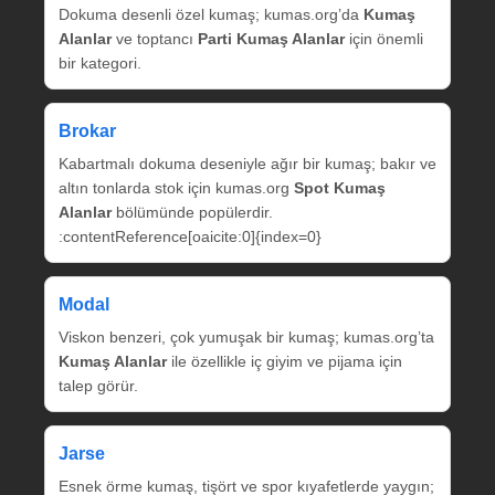
Dokuma desenli özel kumaş; kumas.org’da
Kumaş
Alanlar
ve toptancı
Parti Kumaş Alanlar
için önemli
bir kategori.
Brokar
Kabartmalı dokuma deseniyle ağır bir kumaş; bakır ve
altın tonlarda stok için kumas.org
Spot Kumaş
Alanlar
bölümünde popülerdir.
:contentReference[oaicite:0]{index=0}
Modal
Viskon benzeri, çok yumuşak bir kumaş; kumas.org’ta
Kumaş Alanlar
ile özellikle iç giyim ve pijama için
talep görür.
Jarse
Esnek örme kumaş, tişört ve spor kıyafetlerde yaygın;