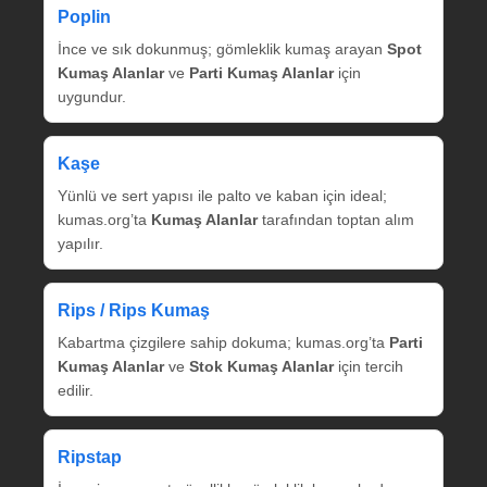
Poplin
İnce ve sık dokunmuş; gömleklik kumaş arayan
Spot
Kumaş Alanlar
ve
Parti Kumaş Alanlar
için
uygundur.
Kaşe
Yünlü ve sert yapısı ile palto ve kaban için ideal;
kumas.org’ta
Kumaş Alanlar
tarafından toptan alım
yapılır.
Rips / Rips Kumaş
Kabartma çizgilere sahip dokuma; kumas.org’ta
Parti
Kumaş Alanlar
ve
Stok Kumaş Alanlar
için tercih
edilir.
Ripstap