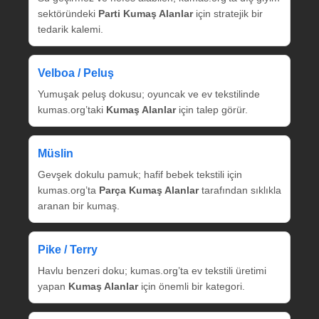
sektöründeki
Parti Kumaş Alanlar
için stratejik bir
tedarik kalemi.
Velboa / Peluş
Yumuşak peluş dokusu; oyuncak ve ev tekstilinde
kumas.org’taki
Kumaş Alanlar
için talep görür.
Müslin
Gevşek dokulu pamuk; hafif bebek tekstili için
kumas.org’ta
Parça Kumaş Alanlar
tarafından sıklıkla
aranan bir kumaş.
Pike / Terry
Havlu benzeri doku; kumas.org’ta ev tekstili üretimi
yapan
Kumaş Alanlar
için önemli bir kategori.