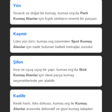
Yün
Sıcacık ve doğal bir kumaş; kumas.org’da
Parti
Kumaş Alanlar
için kışlık stokların önemli bir parçası.
Kaşmir
Lüks yün türü; kumas.org üzerinden
Spot Kumaş
Alanlar
için nadir bulunan kaliteli metrajlar sunulur.
Şifon
İnce ve uçuş uçuş bir yapı; kumas.org’da
Stok
Kumaş Alanlar
için ideal parça kumaş
seçeneklerinde yer alabilir.
Kadife
Kesik havlı, lüks dokusu; kumas.org ile
Kumaş
Alanlar
arasında dekoratif ve giysi kumaş talepleri