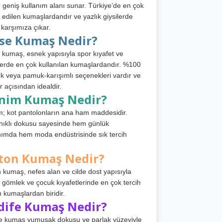
 geniş kullanım alanı sunar. Türkiye’de en çok
h edilen kumaşlardandır ve yazlık giysilerde
 karşımıza çıkar.
rse Kumaş Nedir?
 kumaş, esnek yapısıyla spor kıyafet ve
tlerde en çok kullanılan kumaşlardandır. %100
 veya pamuk-karışımlı seçenekleri vardır ve
r açısından idealdir.
nim Kumaş Nedir?
; kot pantolonların ana ham maddesidir.
ıklı dokusu sayesinde hem günlük
nımda hem moda endüstrisinde sık tercih
ton Kumaş Nedir?
 kumaş, nefes alan ve cilde dost yapısıyla
t, gömlek ve çocuk kıyafetlerinde en çok tercih
n kumaşlardan biridir.
dife Kumaş Nedir?
e kumaş yumuşak dokusu ve parlak yüzeyiyle