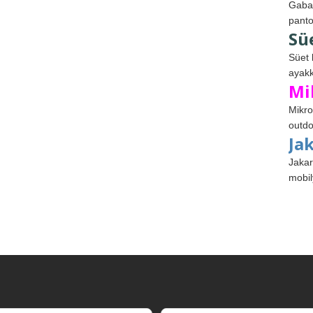
Gabar
panto
Sü
Süet 
ayakk
Mi
Mikro
outdo
Ja
Jakar
mobil