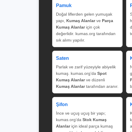
Pamuk
Doğal liflerden gelen yumuşak
S
yapı,
Kumaş Alanlar
ve
Parça
Kumaş Alanlar
için çok
değerlidir. kumas.org tarafından
t
sık alımı yapılır.
Saten
Parlak ve zarif yüzeyiyle abiyelik
N
kumaş. kumas.org’da
Spot
g
Kumaş Alanlar
ve düzenli
Kumaş Alanlar
tarafından aranır.
b
Şifon
İnce ve uçuş uçuş bir yapı;
K
kumas.org’da
Stok Kumaş
k
Alanlar
için ideal parça kumaş
a