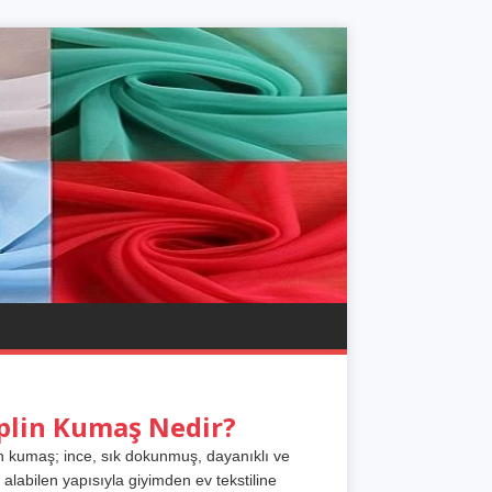
plin Kumaş Nedir?
n kumaş; ince, sık dokunmuş, dayanıklı ve
 alabilen yapısıyla giyimden ev tekstiline