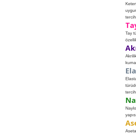
Keten
uygun
tercih
Ta
Tay t
özell
Ak
Akril
kumaş
El
Elast
türüd
tercih
Na
Naylo
yapıs
As
Aseta