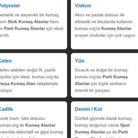
Polyester
Viskon
entetik ve dayanıklı bir kumaş;
Akıcı ve parlak dokusu ile
hem
Stok Kumaş Alanlar
hem
elbiselik ve bluzlarda kullanılır.
de
Parti Kumaş Alanlar
için ideal
kumas.org’ta
Kumaş Alanlar
ercih.
arayan üreticiler için çok uygun.
Keten
Yün
efes alabilen doğal lif, yazlık
Sıcacık ve doğal bir kumaş;
iysiler için ideal. kumas.org’da
kumas.org’da
Parti Kumaş
Parça Kumaş Alan
talepleriyle
Alanlar
için kışlık stokların
uluşur.
önemli bir parçası.
Kadife
Denim / Kot
esik havlı, lüks dokusu;
Günlük giyimde klasik kumaş;
umas.org ile
Kumaş Alanlar
kumaş stoğunuz varsa
Spot
rasında dekoratif ve giysi kumaş
Kumaş Alanlar
ya da
Parti