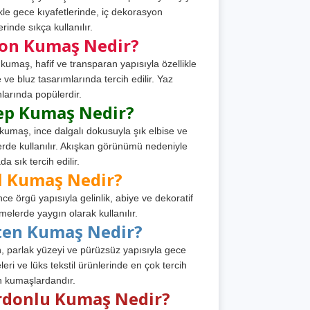
ikle gece kıyafetlerinde, iç dekorasyon
rinde sıkça kullanılır.
fon Kumaş Nedir?
 kumaş, hafif ve transparan yapısıyla özellikle
e ve bluz tasarımlarında tercih edilir. Yaz
larında popülerdir.
ep Kumaş Nedir?
kumaş, ince dalgalı dokusuyla şık elbise ve
erde kullanılır. Akışkan görünümü nedeniyle
a sık tercih edilir.
l Kumaş Nedir?
ince örgü yapısıyla gelinlik, abiye ve dekoratif
melerde yaygın olarak kullanılır.
ten Kumaş Nedir?
, parlak yüzeyi ve pürüzsüz yapısıyla gece
leri ve lüks tekstil ürünlerinde en çok tercih
n kumaşlardandır.
rdonlu Kumaş Nedir?