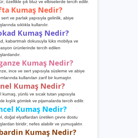
r; özellikle şık bluz ve elbiselerde tercih edilir.
fta Kumaş Nedir?
 sert ve parlak yapısıyla gelinlik, abiye
arında sıklıkla kullanılır.
okad Kumaş Nedir?
d, kabartmalı dokusuyla lüks mobilya ve
asyon ürünlerinde tercih edilen
lardandır.
ganze Kumaş Nedir?
ze, ince ve sert yapısıyla süsleme ve abiye
ımlarında kullanılan zarif bir kumaştır.
anel Kumaş Nedir?
l kumaş, yünlü ve sıcak tutan yapısıyla
kle kışlık gömlek ve pijamalarda tercih edilir.
ncel Kumaş Nedir?
l, doğal elyaflardan üretilen çevre dostu
lardan biridir; nefes alabilir ve yumuşaktır.
bardin Kumaş Nedir?