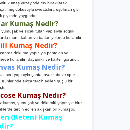
nlu kumaş yüzeyinde tüy bırakılarak
atılmış dokusuyla sweatshirt, eşofman gibi
k giyimde yaygındır.
lar Kumaş Nedir?
, yumuşak ve sıcak tutan yapısıyla soğuk
arda mont, kaban ve battaniyelerde kullanılır.
ill Kumaş Nedir?
, çapraz dokuma yapısıyla pantolon ve
erde kullanılır; dayanıklı ve kaliteli görünür.
nvas Kumaş Nedir?
s, sert yapısıyla çanta, ayakkabı ve spor
 ürünlerinde sıkça tercih edilen güçlü bir
tır.
scose Kumaş Nedir?
z kumaş, yumuşak ve dökümlü yapısıyla bluz
eklerde tercih edilen akışkan bir kumaştır.
nen (Keten) Kumaş
dir?