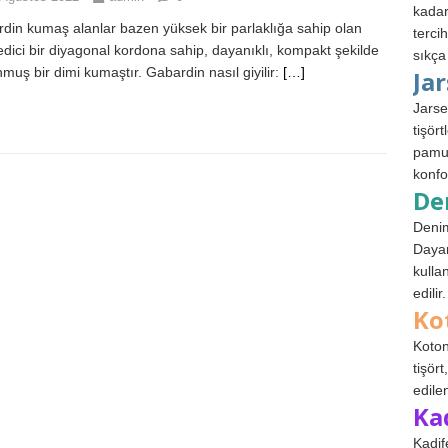
kadar
din kumaş alanlar bazen yüksek bir parlaklığa sahip olan
terci
 edici bir diyagonal kordona sahip, dayanıklı, kompakt şekilde
sıkça
muş bir dimi kumaştır. Gabardin nasıl giyilir:
[…]
Ja
Jarse
tişör
pamuk
konfo
De
Denim
Dayan
kulla
edilir.
Ko
Koton
tişör
edile
Ka
Kadif