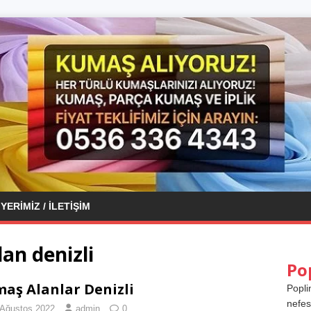
YERIMIZ / İLETIŞIM
an denizli
Po
aş Alanlar Denizli
Popli
nefes
 Ağustos 2022
admin
0