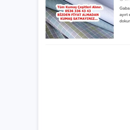
Gabar
ayırt
dokun