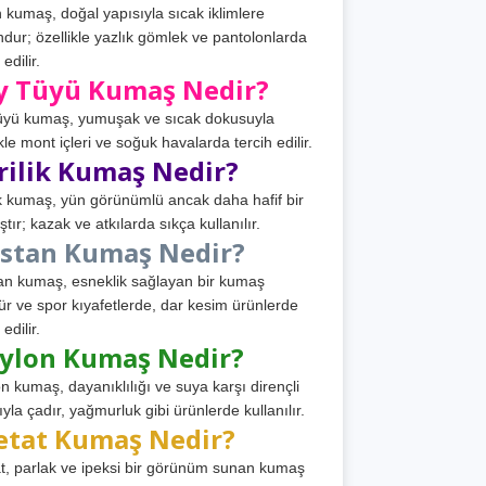
 kumaş, doğal yapısıyla sıcak iklimlere
dur; özellikle yazlık gömlek ve pantolonlarda
 edilir.
y Tüyü Kumaş Nedir?
üyü kumaş, yumuşak ve sıcak dokusuyla
ikle mont içleri ve soğuk havalarda tercih edilir.
rilik Kumaş Nedir?
ik kumaş, yün görünümlü ancak daha hafif bir
tır; kazak ve atkılarda sıkça kullanılır.
astan Kumaş Nedir?
an kumaş, esneklik sağlayan bir kumaş
ür ve spor kıyafetlerde, dar kesim ürünlerde
 edilir.
ylon Kumaş Nedir?
n kumaş, dayanıklılığı ve suya karşı dirençli
ıyla çadır, yağmurluk gibi ürünlerde kullanılır.
etat Kumaş Nedir?
t, parlak ve ipeksi bir görünüm sunan kumaş