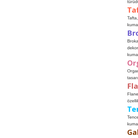
türüdü
Ta
Tafta,
kumaşl
Br
Broka
dekor
kumaş
Or
Organ
tasar
Fl
Flane
özelli
Te
Tence
kumaş
Ga