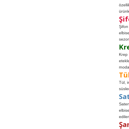
özell
ürünle
Şi
Şifon
elbis
sezon
Kr
Krep 
etekl
modad
Tü
Tül, 
süsle
Sa
Saten
elbise
edile
Şa