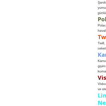
Şardo
yumuş
günlü
Po
Polar
haval
Tw
Twill
ceketl
Ka
Kanva
giyim
kumaş
Vi
Visko
ve et
Li
Ne