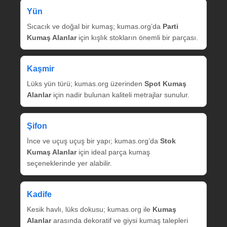
Yün
Sıcacık ve doğal bir kumaş; kumas.org’da
Parti
Kumaş Alanlar
için kışlık stokların önemli bir parçası.
Kaşmir
Lüks yün türü; kumas.org üzerinden
Spot Kumaş
Alanlar
için nadir bulunan kaliteli metrajlar sunulur.
Şifon
İnce ve uçuş uçuş bir yapı; kumas.org’da
Stok
Kumaş Alanlar
için ideal parça kumaş
seçeneklerinde yer alabilir.
Kadife
Kesik havlı, lüks dokusu; kumas.org ile
Kumaş
Alanlar
arasında dekoratif ve giysi kumaş talepleri