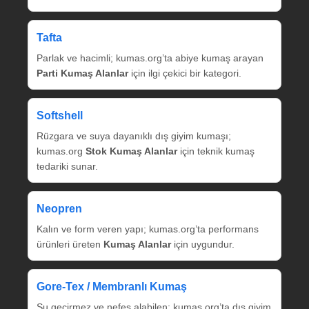
Tafta
Parlak ve hacimli; kumas.org’ta abiye kumaş arayan
Parti Kumaş Alanlar
için ilgi çekici bir kategori.
Softshell
Rüzgara ve suya dayanıklı dış giyim kumaşı;
kumas.org
Stok Kumaş Alanlar
için teknik kumaş
tedariki sunar.
Neopren
Kalın ve form veren yapı; kumas.org’ta performans
ürünleri üreten
Kumaş Alanlar
için uygundur.
Gore‑Tex / Membranlı Kumaş
Su geçirmez ve nefes alabilen; kumas.org’ta dış giyim