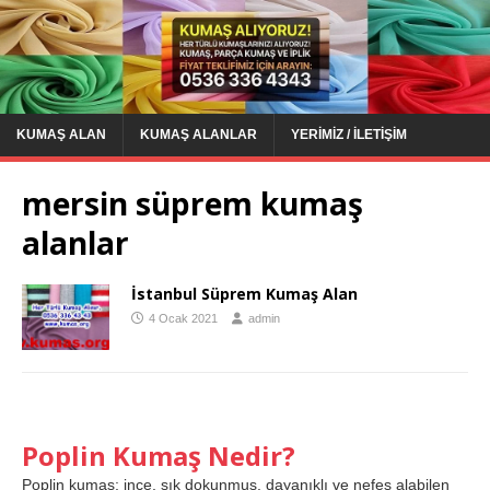
KUMAŞ ALAN
KUMAŞ ALANLAR
YERIMIZ / İLETIŞIM
mersin süprem kumaş
alanlar
İstanbul Süprem Kumaş Alan
4 Ocak 2021
admin
Poplin Kumaş Nedir?
Poplin kumaş; ince, sık dokunmuş, dayanıklı ve nefes alabilen