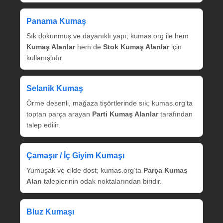
Panama Kumaş
Sık dokunmuş ve dayanıklı yapı; kumas.org ile hem
Kumaş Alanlar
hem de
Stok Kumaş Alanlar
için
kullanışlıdır.
Selanik Kumaş
Örme desenli, mağaza tişörtlerinde sık; kumas.org’ta
toptan parça arayan
Parti Kumaş Alanlar
tarafından
talep edilir.
Çamaşır / İç Giyim Kumaşı
Yumuşak ve cilde dost; kumas.org’ta
Parça Kumaş
Alan
taleplerinin odak noktalarından biridir.
Bluz Kumaşı