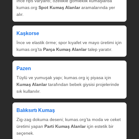
İnce rips varyantı; özellikle gömleklik kumaşlarda
kumas.org
Spot Kumaş Alanlar
aramalarında yer
alır.
Kaşkorse
İnce ve elastik örme; spor kıyafet ve mayo üretimi için
kumas.org’ta
Parça Kumaş Alanlar
talep yaratır.
Pazen
Tüylü ve yumuşak yapı; kumas.org iç piyasa için
Kumaş Alanlar
tarafından bebek giysisi projelerinde
sık kullanılır.
Balıksırtı Kumaş
Zig‑zag dokuma deseni; kumas.org’ta moda ve ceket
üretimi yapan
Parti Kumaş Alanlar
için estetik bir
seçenek.