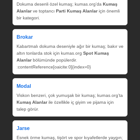
Dokuma desenli özel kumaş; kumas.org’da
Kumaş
Alanlar
ve toptancı
Parti Kumaş Alanlar
için önemli
bir kategori.
Brokar
Kabartmalı dokuma deseniyle ağır bir kumaş; bakır ve
altın tonlarda stok için kumas.org
Spot Kumaş
Alanlar
bölümünde popülerdir.
:contentReference[oaicite:0]{index=0}
Modal
Viskon benzeri, çok yumuşak bir kumaş; kumas.org’ta
Kumaş Alanlar
ile özellikle iç giyim ve pijama için
talep görür.
Jarse
Esnek örme kumaş, tişört ve spor kıyafetlerde yaygın;