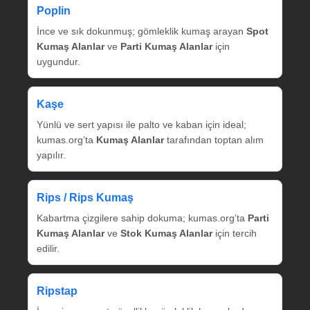
Poplin
İnce ve sık dokunmuş; gömleklik kumaş arayan
Spot
Kumaş Alanlar
ve
Parti Kumaş Alanlar
için
uygundur.
Kaşe
Yünlü ve sert yapısı ile palto ve kaban için ideal;
kumas.org’ta
Kumaş Alanlar
tarafından toptan alım
yapılır.
Rips / Rips Kumaş
Kabartma çizgilere sahip dokuma; kumas.org’ta
Parti
Kumaş Alanlar
ve
Stok Kumaş Alanlar
için tercih
edilir.
Ripstap