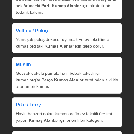
sektöründeki
Parti Kumaş Alanlar
için stratejik bir
tedarik kalemi.
Velboa / Peluş
Yumuşak peluş dokusu; oyuncak ve ev tekstilinde
kumas.org’taki
Kumaş Alanlar
için talep görür.
Müslin
Gevşek dokulu pamuk; hafif bebek tekstili için
kumas.org’ta
Parça Kumaş Alanlar
tarafından sıklıkla
aranan bir kumaş.
Pike / Terry
Havlu benzeri doku; kumas.org’ta ev tekstili üretimi
yapan
Kumaş Alanlar
için önemli bir kategori.