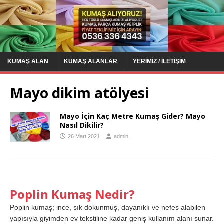
KUMAŞ ALAN
KUMAŞ ALANLAR
YERIMIZ / İLETIŞIM
Mayo dikim atölyesi
Mayo İçin Kaç Metre Kumaş Gider? Mayo
Nasıl Dikilir?
26 Mart 2021
admin
Poplin Kumaş Nedir?
Poplin kumaş; ince, sık dokunmuş, dayanıklı ve nefes alabilen
yapısıyla giyimden ev tekstiline kadar geniş kullanım alanı sunar.