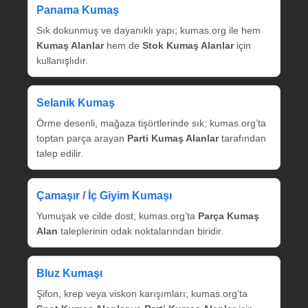
Panama Kumaş
Sık dokunmuş ve dayanıklı yapı; kumas.org ile hem
Kumaş Alanlar
hem de
Stok Kumaş Alanlar
için
kullanışlıdır.
Selanik Kumaş
Örme desenli, mağaza tişörtlerinde sık; kumas.org’ta
toptan parça arayan
Parti Kumaş Alanlar
tarafından
talep edilir.
Çamaşır / İç Giyim Kumaşı
Yumuşak ve cilde dost; kumas.org’ta
Parça Kumaş
Alan
taleplerinin odak noktalarından biridir.
Bluz Kumaşı
Şifon, krep veya viskon karışımları; kumas.org’ta