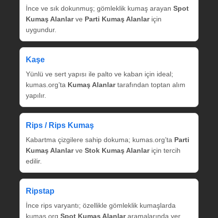
İnce ve sık dokunmuş; gömleklik kumaş arayan
Spot
Kumaş Alanlar
ve
Parti Kumaş Alanlar
için
uygundur.
Kaşe
Yünlü ve sert yapısı ile palto ve kaban için ideal;
kumas.org’ta
Kumaş Alanlar
tarafından toptan alım
yapılır.
Rips / Rips Kumaş
Kabartma çizgilere sahip dokuma; kumas.org’ta
Parti
Kumaş Alanlar
ve
Stok Kumaş Alanlar
için tercih
edilir.
Ripstap
İnce rips varyantı; özellikle gömleklik kumaşlarda
kumas.org
Spot Kumaş Alanlar
aramalarında yer