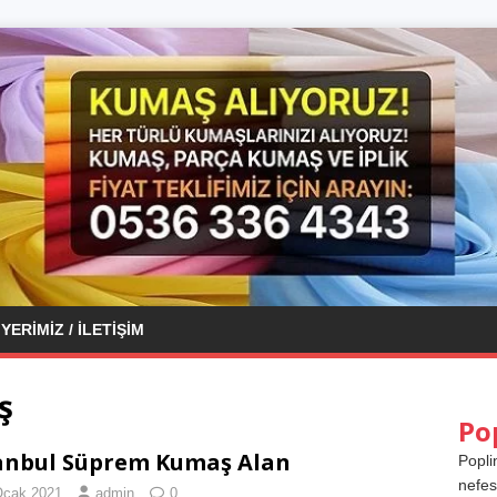
YERIMIZ / İLETIŞIM
ş
Po
anbul Süprem Kumaş Alan
Popli
nefes
Ocak 2021
admin
0