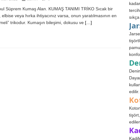
kadar
bul Süprem Kumaş Alan. KUMAŞ TANIMI TRİKO Sıcak bir
terci
, elbise veya hırka ihtiyacınız varsa, onun yaratılmasının en
sıkça
temeli” trikodur. Kumaşın bileşimi, dokusu ve
[…]
Ja
Jarse
tişör
pamuk
konfo
De
Denim
Dayan
kulla
edilir.
Ko
Koton
tişör
edile
Ka
Kadif