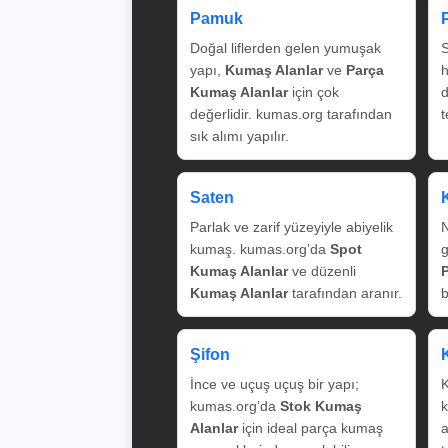
Pamuk
Doğal liflerden gelen yumuşak
S
yapı,
Kumaş Alanlar
ve
Parça
Kumaş Alanlar
için çok
değerlidir. kumas.org tarafından
t
sık alımı yapılır.
Saten
Parlak ve zarif yüzeyiyle abiyelik
N
kumaş. kumas.org’da
Spot
g
Kumaş Alanlar
ve düzenli
Kumaş Alanlar
tarafından aranır.
b
Şifon
İnce ve uçuş uçuş bir yapı;
K
kumas.org’da
Stok Kumaş
k
Alanlar
için ideal parça kumaş
a