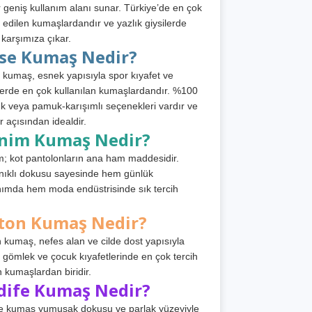
 geniş kullanım alanı sunar. Türkiye’de en çok
h edilen kumaşlardandır ve yazlık giysilerde
 karşımıza çıkar.
rse Kumaş Nedir?
 kumaş, esnek yapısıyla spor kıyafet ve
tlerde en çok kullanılan kumaşlardandır. %100
 veya pamuk-karışımlı seçenekleri vardır ve
r açısından idealdir.
nim Kumaş Nedir?
; kot pantolonların ana ham maddesidir.
ıklı dokusu sayesinde hem günlük
nımda hem moda endüstrisinde sık tercih
ton Kumaş Nedir?
 kumaş, nefes alan ve cilde dost yapısıyla
t, gömlek ve çocuk kıyafetlerinde en çok tercih
n kumaşlardan biridir.
dife Kumaş Nedir?
e kumaş yumuşak dokusu ve parlak yüzeyiyle