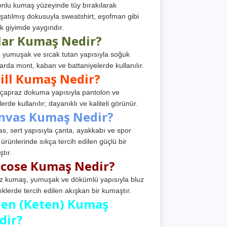
nlu kumaş yüzeyinde tüy bırakılarak
atılmış dokusuyla sweatshirt, eşofman gibi
k giyimde yaygındır.
lar Kumaş Nedir?
, yumuşak ve sıcak tutan yapısıyla soğuk
arda mont, kaban ve battaniyelerde kullanılır.
ill Kumaş Nedir?
, çapraz dokuma yapısıyla pantolon ve
erde kullanılır; dayanıklı ve kaliteli görünür.
nvas Kumaş Nedir?
s, sert yapısıyla çanta, ayakkabı ve spor
 ürünlerinde sıkça tercih edilen güçlü bir
tır.
scose Kumaş Nedir?
z kumaş, yumuşak ve dökümlü yapısıyla bluz
eklerde tercih edilen akışkan bir kumaştır.
nen (Keten) Kumaş
dir?