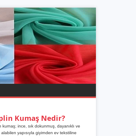
plin Kumaş Nedir?
n kumaş; ince, sık dokunmuş, dayanıklı ve
 alabilen yapısıyla giyimden ev tekstiline