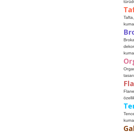
türüdü
Ta
Tafta,
kumaşl
Br
Broka
dekor
kumaş
Or
Organ
tasar
Fl
Flane
özelli
Te
Tence
kumaş
Ga