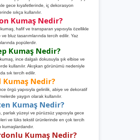
ikle gece kıyafetlerinde, iç dekorasyon
rinde sıkça kullanılır.
fon Kumaş Nedir?
 kumaş, hafif ve transparan yapısıyla özellikle
e ve bluz tasarımlarında tercih edilir. Yaz
larında popülerdir.
ep Kumaş Nedir?
kumaş, ince dalgalı dokusuyla şık elbise ve
erde kullanılır. Akışkan görünümü nedeniyle
a sık tercih edilir.
l Kumaş Nedir?
ince örgü yapısıyla gelinlik, abiye ve dekoratif
melerde yaygın olarak kullanılır.
ten Kumaş Nedir?
, parlak yüzeyi ve pürüzsüz yapısıyla gece
leri ve lüks tekstil ürünlerinde en çok tercih
n kumaşlardandır.
rdonlu Kumaş Nedir?