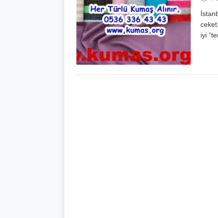
İstan
ceket
iyi “