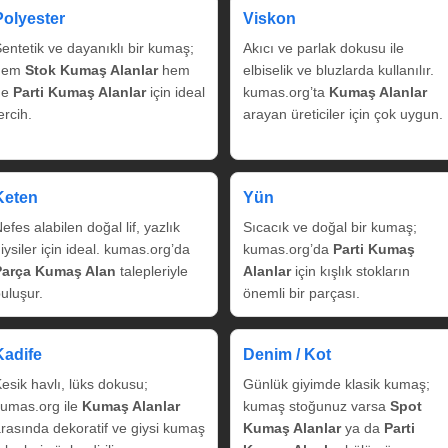
Polyester
Viskon
entetik ve dayanıklı bir kumaş;
Akıcı ve parlak dokusu ile
hem
Stok Kumaş Alanlar
hem
elbiselik ve bluzlarda kullanılır.
de
Parti Kumaş Alanlar
için ideal
kumas.org’ta
Kumaş Alanlar
ercih.
arayan üreticiler için çok uygun.
Keten
Yün
efes alabilen doğal lif, yazlık
Sıcacık ve doğal bir kumaş;
iysiler için ideal. kumas.org’da
kumas.org’da
Parti Kumaş
Parça Kumaş Alan
talepleriyle
Alanlar
için kışlık stokların
uluşur.
önemli bir parçası.
Kadife
Denim / Kot
esik havlı, lüks dokusu;
Günlük giyimde klasik kumaş;
umas.org ile
Kumaş Alanlar
kumaş stoğunuz varsa
Spot
rasında dekoratif ve giysi kumaş
Kumaş Alanlar
ya da
Parti