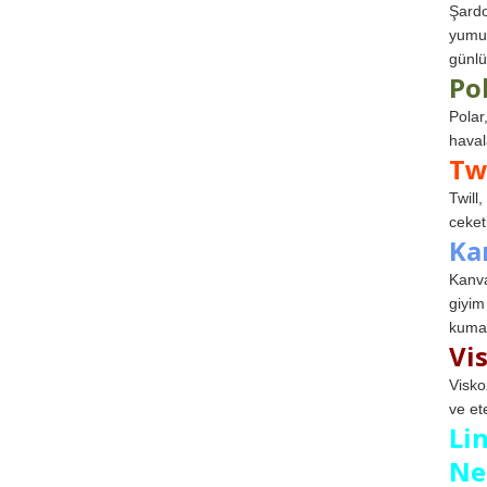
Şardo
yumuş
günlü
Po
Polar
haval
Tw
Twill
ceketl
Ka
Kanva
giyim
kumaş
Vi
Visko
ve et
Li
Ne