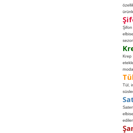
özell
ürünle
Şi
Şifon
elbis
sezon
Kr
Krep 
etekl
modad
Tü
Tül, 
süsle
Sa
Saten
elbise
edile
Şa