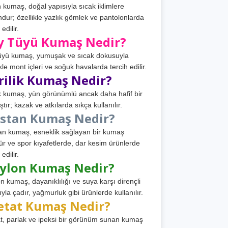
 kumaş, doğal yapısıyla sıcak iklimlere
dur; özellikle yazlık gömlek ve pantolonlarda
 edilir.
y Tüyü Kumaş Nedir?
üyü kumaş, yumuşak ve sıcak dokusuyla
ikle mont içleri ve soğuk havalarda tercih edilir.
rilik Kumaş Nedir?
ik kumaş, yün görünümlü ancak daha hafif bir
tır; kazak ve atkılarda sıkça kullanılır.
astan Kumaş Nedir?
an kumaş, esneklik sağlayan bir kumaş
ür ve spor kıyafetlerde, dar kesim ürünlerde
 edilir.
ylon Kumaş Nedir?
n kumaş, dayanıklılığı ve suya karşı dirençli
ıyla çadır, yağmurluk gibi ürünlerde kullanılır.
etat Kumaş Nedir?
t, parlak ve ipeksi bir görünüm sunan kumaş