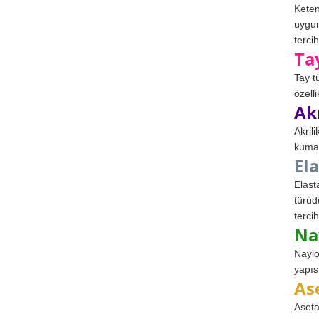
Keten
uygun
tercih
Ta
Tay t
özell
Ak
Akril
kumaş
El
Elast
türüd
tercih
Na
Naylo
yapıs
As
Aseta