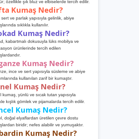
r; özellikle şık bluz ve elbiselerde tercih edilir.
fta Kumaş Nedir?
 sert ve parlak yapısıyla gelinlik, abiye
arında sıklıkla kullanılır.
okad Kumaş Nedir?
d, kabartmalı dokusuyla lüks mobilya ve
asyon ürünlerinde tercih edilen
lardandır.
ganze Kumaş Nedir?
ze, ince ve sert yapısıyla süsleme ve abiye
ımlarında kullanılan zarif bir kumaştır.
anel Kumaş Nedir?
l kumaş, yünlü ve sıcak tutan yapısıyla
kle kışlık gömlek ve pijamalarda tercih edilir.
ncel Kumaş Nedir?
l, doğal elyaflardan üretilen çevre dostu
lardan biridir; nefes alabilir ve yumuşaktır.
bardin Kumaş Nedir?