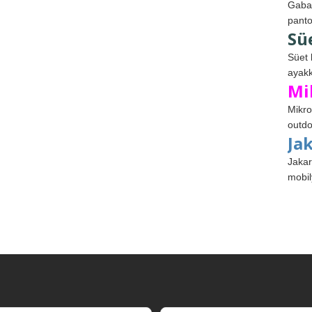
Gabar
panto
Sü
Süet 
ayakk
Mi
Mikro
outdo
Ja
Jakar
mobil