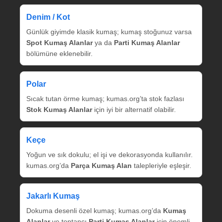
Denim / Kot
Günlük giyimde klasik kumaş; kumaş stoğunuz varsa
Spot Kumaş Alanlar
ya da
Parti Kumaş Alanlar
bölümüne eklenebilir.
Polar
Sıcak tutan örme kumaş; kumas.org’ta stok fazlası
Stok Kumaş Alanlar
için iyi bir alternatif olabilir.
Keçe
Yoğun ve sık dokulu; el işi ve dekorasyonda kullanılır.
kumas.org’da
Parça Kumaş Alan
talepleriyle eşleşir.
Jakarlı Kumaş
Dokuma desenli özel kumaş; kumas.org’da
Kumaş
Alanlar
ve toptancı
Parti Kumaş Alanlar
için önemli