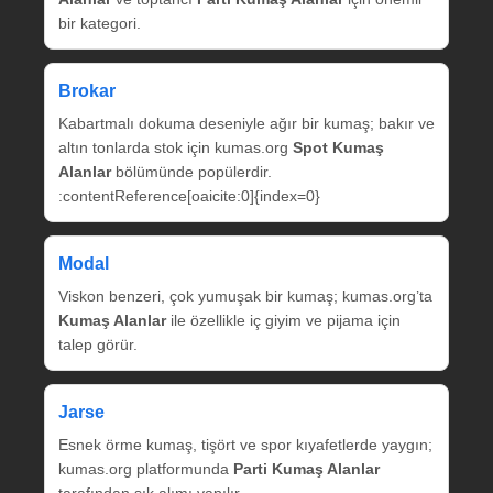
bir kategori.
Brokar
Kabartmalı dokuma deseniyle ağır bir kumaş; bakır ve
altın tonlarda stok için kumas.org
Spot Kumaş
Alanlar
bölümünde popülerdir.
:contentReference[oaicite:0]{index=0}
Modal
Viskon benzeri, çok yumuşak bir kumaş; kumas.org’ta
Kumaş Alanlar
ile özellikle iç giyim ve pijama için
talep görür.
Jarse
Esnek örme kumaş, tişört ve spor kıyafetlerde yaygın;
kumas.org platformunda
Parti Kumaş Alanlar