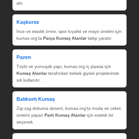
alır.
Kaşkorse
İnce ve elastik örme; spor kıyafet ve mayo üretimi için
kumas.org’ta
Parça Kumaş Alanlar
talep yaratır.
Pazen
Tüylü ve yumuşak yapı; kumas.org iç piyasa için
Kumaş Alanlar
tarafından bebek giysisi projelerinde
sık kullanılır.
Balıksırtı Kumaş
Zig‑zag dokuma deseni; kumas.org’ta moda ve ceket
üretimi yapan
Parti Kumaş Alanlar
için estetik bir
seçenek.