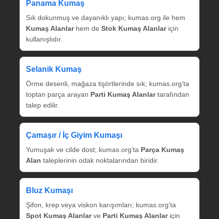
Panama Kumaş
Sık dokunmuş ve dayanıklı yapı; kumas.org ile hem
Kumaş Alanlar
hem de
Stok Kumaş Alanlar
için
kullanışlıdır.
Selanik Kumaş
Örme desenli, mağaza tişörtlerinde sık; kumas.org’ta
toptan parça arayan
Parti Kumaş Alanlar
tarafından
talep edilir.
Çamaşır / İç Giyim Kumaşı
Yumuşak ve cilde dost; kumas.org’ta
Parça Kumaş
Alan
taleplerinin odak noktalarından biridir.
Bluz Kumaşı
Şifon, krep veya viskon karışımları; kumas.org’ta
Spot Kumaş Alanlar
ve
Parti Kumaş Alanlar
için