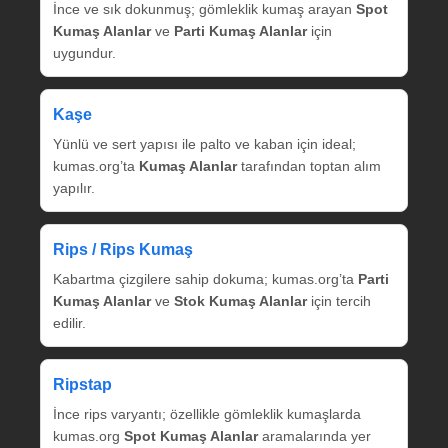
İnce ve sık dokunmuş; gömleklik kumaş arayan
Spot
Kumaş Alanlar
ve
Parti Kumaş Alanlar
için
uygundur.
Kaşe
Yünlü ve sert yapısı ile palto ve kaban için ideal;
kumas.org’ta
Kumaş Alanlar
tarafından toptan alım
yapılır.
Rips / Rips Kumaş
Kabartma çizgilere sahip dokuma; kumas.org’ta
Parti
Kumaş Alanlar
ve
Stok Kumaş Alanlar
için tercih
edilir.
Ripstap
İnce rips varyantı; özellikle gömleklik kumaşlarda
kumas.org
Spot Kumaş Alanlar
aramalarında yer