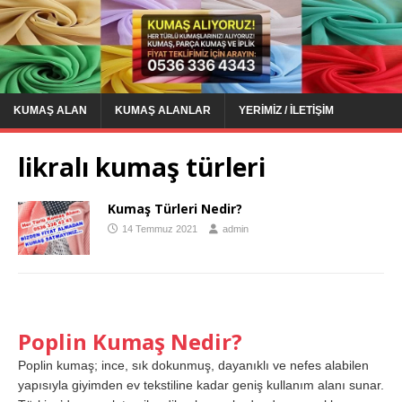
KUMAŞ ALAN
KUMAŞ ALANLAR
YERIMIZ / İLETIŞIM
likralı kumaş türleri
Kumaş Türleri Nedir?
14 Temmuz 2021
admin
Poplin Kumaş Nedir?
Poplin kumaş; ince, sık dokunmuş, dayanıklı ve nefes alabilen
yapısıyla giyimden ev tekstiline kadar geniş kullanım alanı sunar.