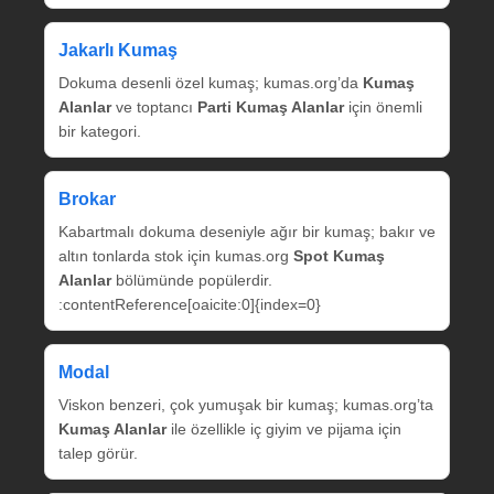
Jakarlı Kumaş
Dokuma desenli özel kumaş; kumas.org’da
Kumaş
Alanlar
ve toptancı
Parti Kumaş Alanlar
için önemli
bir kategori.
Brokar
Kabartmalı dokuma deseniyle ağır bir kumaş; bakır ve
altın tonlarda stok için kumas.org
Spot Kumaş
Alanlar
bölümünde popülerdir.
:contentReference[oaicite:0]{index=0}
Modal
Viskon benzeri, çok yumuşak bir kumaş; kumas.org’ta
Kumaş Alanlar
ile özellikle iç giyim ve pijama için
talep görür.