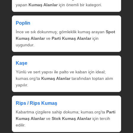
yapan
Kumaş Alanlar
için önemli bir kategori.
Poplin
İnce ve sık dokunmuş; gömleklik kumaş arayan
Spot
Kumaş Alanlar
ve
Parti Kumaş Alanlar
için
uygundur.
Kaşe
Yünlü ve sert yapısı ile palto ve kaban için ideal;
kumas.org’ta
Kumaş Alanlar
tarafından toptan alım
yapılır.
Rips / Rips Kumaş
Kabartma çizgilere sahip dokuma; kumas.org’ta
Parti
Kumaş Alanlar
ve
Stok Kumaş Alanlar
için tercih
edilir.