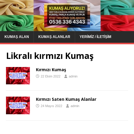
KUMAŞ ALAN
KUMAŞ ALANLAR
YERIMIZ / İLETIŞIM
Likralı kırmızı Kumaş
Kırmızı Kumaş
22 Ekim 2022
admin
Kırmızı Saten Kumaş Alanlar
24 Mayıs 2022
admin