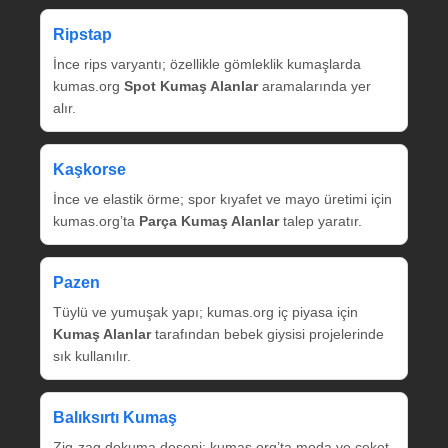
Ripstap
İnce rips varyantı; özellikle gömleklik kumaşlarda
kumas.org
Spot Kumaş Alanlar
aramalarında yer
alır.
Kaşkorse
İnce ve elastik örme; spor kıyafet ve mayo üretimi için
kumas.org’ta
Parça Kumaş Alanlar
talep yaratır.
Pazen
Tüylü ve yumuşak yapı; kumas.org iç piyasa için
Kumaş Alanlar
tarafından bebek giysisi projelerinde
sık kullanılır.
Balıksırtı Kumaş
Zig‑zag dokuma deseni; kumas.org’ta moda ve ceket