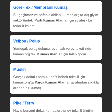
Gore‑Tex / Membranlı Kumaş
Su geçirmez ve nefes alabilen; kumas.org’ta dış giyim
sektöründeki
Parti Kumaş Alanlar
için stratejik bir
tedarik kalemi.
Velboa / Peluş
Yumuşak peluş dokusu; oyuncak ve ev tekstilinde
kumas.org’taki
Kumaş Alanlar
için talep görür.
Müslin
Gevşek dokulu pamuk; hafif bebek tekstili için
kumas.org’ta
Parça Kumaş Alanlar
tarafından sıklıkla
aranan bir kumaş.
Pike / Terry
Havlu benzeri doku; kumas.org’ta ev tekstili üretimi