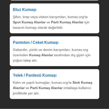
Bluz Kumaşı
Şifon, krep veya viskon karışımları; kumas.org’ta
Spot Kumaş Alanlar
ve
Parti Kumaş Alanlar
için
tasarım kumaşı olarak değerlidir.
Pantolon / Ceket Kumaşı
Gabardin, yünlü ve denim karışımları; kumas.org
üzerinden
Kumaş Alanlar
tarafından dış giyim için
yoğun talep alır.
Yelek / Pardesü Kumaşı
Kalın ve yapılı kumaşlar; kumas.org’ta
Stok Kumaş
Alanlar
ve
Parti Kumaş Alanlar
ortaklaşa kullanıcı
profilinde yer alır.