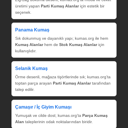
üretimi yapan
Parti Kumaş Alanlar
için estetik bir
seçenek.
Panama Kumaş
Sık dokunmuş ve dayanıklı yapı; kumas.org ile hem
Kumaş Alanlar
hem de
Stok Kumaş Alanlar
için
kullanışlıdır.
Selanik Kumaş
Örme desenli, mağaza tişörtlerinde sık; kumas.org’ta
toptan parça arayan
Parti Kumaş Alanlar
tarafından
talep edilir.
Çamaşır / İç Giyim Kumaşı
Yumuşak ve cilde dost; kumas.org’ta
Parça Kumaş
Alan
taleplerinin odak noktalarından biridir.