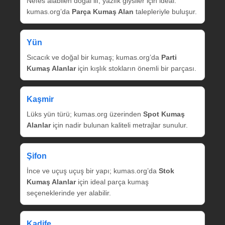
Nefes alabilen doğal lif, yazlık giysiler için ideal.
kumas.org’da
Parça Kumaş Alan
talepleriyle buluşur.
Yün
Sıcacık ve doğal bir kumaş; kumas.org’da
Parti
Kumaş Alanlar
için kışlık stokların önemli bir parçası.
Kaşmir
Lüks yün türü; kumas.org üzerinden
Spot Kumaş
Alanlar
için nadir bulunan kaliteli metrajlar sunulur.
Şifon
İnce ve uçuş uçuş bir yapı; kumas.org’da
Stok
Kumaş Alanlar
için ideal parça kumaş
seçeneklerinde yer alabilir.
Kadife