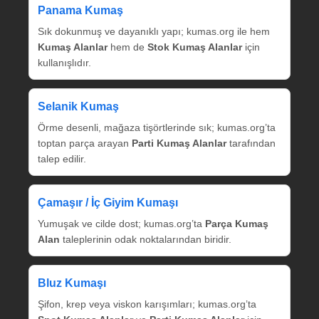
Panama Kumaş
Sık dokunmuş ve dayanıklı yapı; kumas.org ile hem
Kumaş Alanlar
hem de
Stok Kumaş Alanlar
için
kullanışlıdır.
Selanik Kumaş
Örme desenli, mağaza tişörtlerinde sık; kumas.org’ta
toptan parça arayan
Parti Kumaş Alanlar
tarafından
talep edilir.
Çamaşır / İç Giyim Kumaşı
Yumuşak ve cilde dost; kumas.org’ta
Parça Kumaş
Alan
taleplerinin odak noktalarından biridir.
Bluz Kumaşı
Şifon, krep veya viskon karışımları; kumas.org’ta