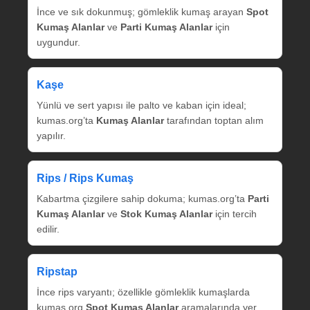
İnce ve sık dokunmuş; gömleklik kumaş arayan
Spot
Kumaş Alanlar
ve
Parti Kumaş Alanlar
için
uygundur.
Kaşe
Yünlü ve sert yapısı ile palto ve kaban için ideal;
kumas.org’ta
Kumaş Alanlar
tarafından toptan alım
yapılır.
Rips / Rips Kumaş
Kabartma çizgilere sahip dokuma; kumas.org’ta
Parti
Kumaş Alanlar
ve
Stok Kumaş Alanlar
için tercih
edilir.
Ripstap
İnce rips varyantı; özellikle gömleklik kumaşlarda
kumas.org
Spot Kumaş Alanlar
aramalarında yer