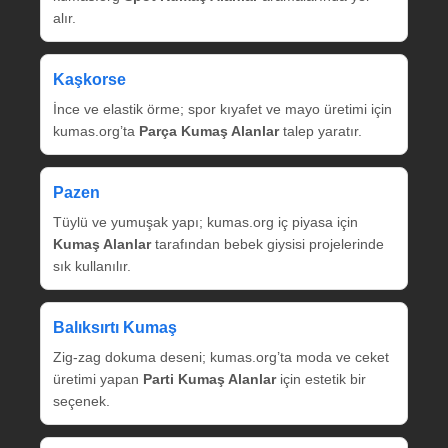
alır.
Kaşkorse
İnce ve elastik örme; spor kıyafet ve mayo üretimi için
kumas.org’ta
Parça Kumaş Alanlar
talep yaratır.
Pazen
Tüylü ve yumuşak yapı; kumas.org iç piyasa için
Kumaş Alanlar
tarafından bebek giysisi projelerinde
sık kullanılır.
Balıksırtı Kumaş
Zig‑zag dokuma deseni; kumas.org’ta moda ve ceket
üretimi yapan
Parti Kumaş Alanlar
için estetik bir
seçenek.