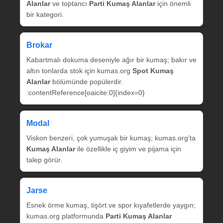
Alanlar
ve toptancı
Parti Kumaş Alanlar
için önemli
bir kategori.
Brokar
Kabartmalı dokuma deseniyle ağır bir kumaş; bakır ve
altın tonlarda stok için kumas.org
Spot Kumaş
Alanlar
bölümünde popülerdir.
:contentReference[oaicite:0]{index=0}
Modal
Viskon benzeri, çok yumuşak bir kumaş; kumas.org’ta
Kumaş Alanlar
ile özellikle iç giyim ve pijama için
talep görür.
Jarse
Esnek örme kumaş, tişört ve spor kıyafetlerde yaygın;
kumas.org platformunda
Parti Kumaş Alanlar