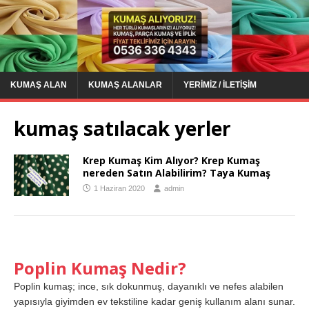
KUMAŞ ALAN
KUMAŞ ALANLAR
YERIMIZ / İLETIŞIM
kumaş satılacak yerler
Krep Kumaş Kim Alıyor? Krep Kumaş
nereden Satın Alabilirim? Taya Kumaş
1 Haziran 2020
admin
Poplin Kumaş Nedir?
Poplin kumaş; ince, sık dokunmuş, dayanıklı ve nefes alabilen
yapısıyla giyimden ev tekstiline kadar geniş kullanım alanı sunar.