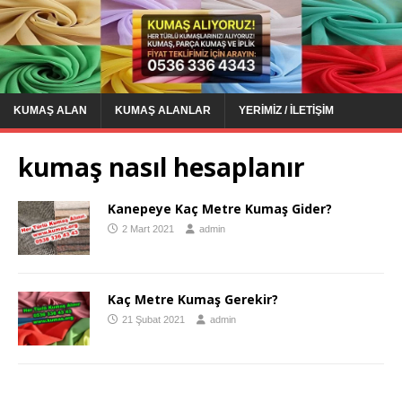
KUMAŞ ALAN
KUMAŞ ALANLAR
YERIMIZ / İLETIŞIM
kumaş nasıl hesaplanır
Kanepeye Kaç Metre Kumaş Gider?
2 Mart 2021
admin
Kaç Metre Kumaş Gerekir?
21 Şubat 2021
admin