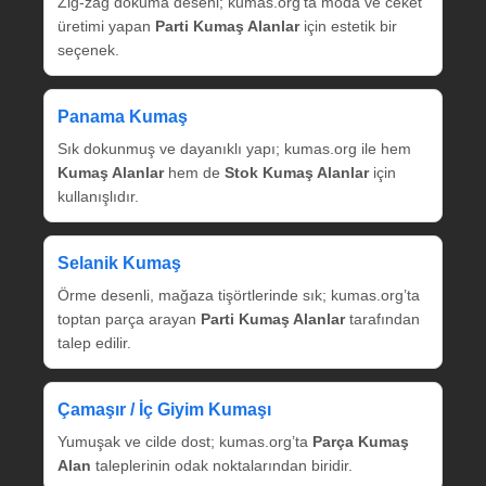
Zig‑zag dokuma deseni; kumas.org’ta moda ve ceket
üretimi yapan
Parti Kumaş Alanlar
için estetik bir
seçenek.
Panama Kumaş
Sık dokunmuş ve dayanıklı yapı; kumas.org ile hem
Kumaş Alanlar
hem de
Stok Kumaş Alanlar
için
kullanışlıdır.
Selanik Kumaş
Örme desenli, mağaza tişörtlerinde sık; kumas.org’ta
toptan parça arayan
Parti Kumaş Alanlar
tarafından
talep edilir.
Çamaşır / İç Giyim Kumaşı
Yumuşak ve cilde dost; kumas.org’ta
Parça Kumaş
Alan
taleplerinin odak noktalarından biridir.