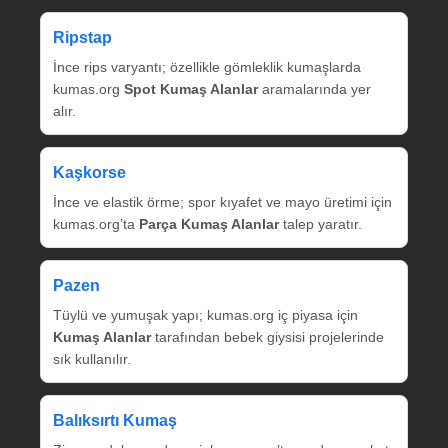
Ripstap
İnce rips varyantı; özellikle gömleklik kumaşlarda
kumas.org
Spot Kumaş Alanlar
aramalarında yer
alır.
Kaşkorse
İnce ve elastik örme; spor kıyafet ve mayo üretimi için
kumas.org’ta
Parça Kumaş Alanlar
talep yaratır.
Pazen
Tüylü ve yumuşak yapı; kumas.org iç piyasa için
Kumaş Alanlar
tarafından bebek giysisi projelerinde
sık kullanılır.
Balıksırtı Kumaş