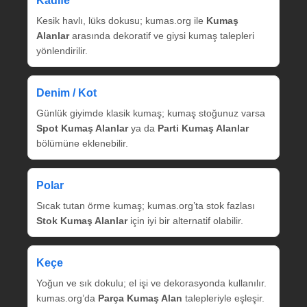
Kadife
Kesik havlı, lüks dokusu; kumas.org ile
Kumaş
Alanlar
arasında dekoratif ve giysi kumaş talepleri
yönlendirilir.
Denim / Kot
Günlük giyimde klasik kumaş; kumaş stoğunuz varsa
Spot Kumaş Alanlar
ya da
Parti Kumaş Alanlar
bölümüne eklenebilir.
Polar
Sıcak tutan örme kumaş; kumas.org’ta stok fazlası
Stok Kumaş Alanlar
için iyi bir alternatif olabilir.
Keçe
Yoğun ve sık dokulu; el işi ve dekorasyonda kullanılır.
kumas.org’da
Parça Kumaş Alan
talepleriyle eşleşir.