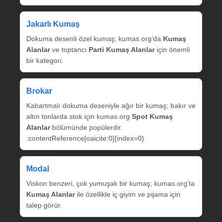
Jakarlı Kumaş
Dokuma desenli özel kumaş; kumas.org’da
Kumaş
Alanlar
ve toptancı
Parti Kumaş Alanlar
için önemli
bir kategori.
Brokar
Kabartmalı dokuma deseniyle ağır bir kumaş; bakır ve
altın tonlarda stok için kumas.org
Spot Kumaş
Alanlar
bölümünde popülerdir.
:contentReference[oaicite:0]{index=0}
Modal
Viskon benzeri, çok yumuşak bir kumaş; kumas.org’ta
Kumaş Alanlar
ile özellikle iç giyim ve pijama için
talep görür.