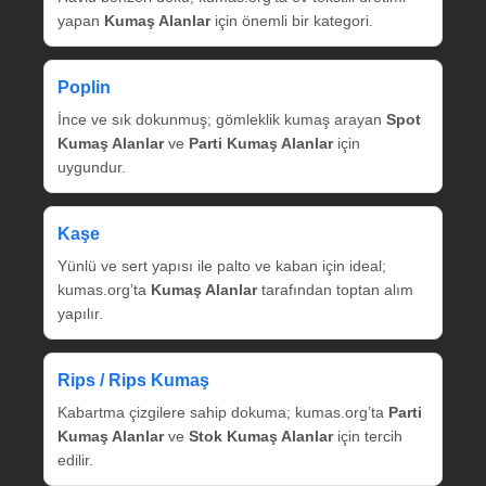
yapan
Kumaş Alanlar
için önemli bir kategori.
Poplin
İnce ve sık dokunmuş; gömleklik kumaş arayan
Spot
Kumaş Alanlar
ve
Parti Kumaş Alanlar
için
uygundur.
Kaşe
Yünlü ve sert yapısı ile palto ve kaban için ideal;
kumas.org’ta
Kumaş Alanlar
tarafından toptan alım
yapılır.
Rips / Rips Kumaş
Kabartma çizgilere sahip dokuma; kumas.org’ta
Parti
Kumaş Alanlar
ve
Stok Kumaş Alanlar
için tercih
edilir.