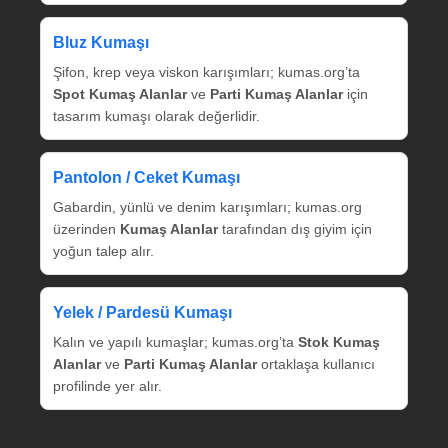
Bluz Kumaşı
Şifon, krep veya viskon karışımları; kumas.org’ta
Spot Kumaş Alanlar
ve
Parti Kumaş Alanlar
için
tasarım kumaşı olarak değerlidir.
Pantolon / Ceket Kumaşı
Gabardin, yünlü ve denim karışımları; kumas.org
üzerinden
Kumaş Alanlar
tarafından dış giyim için
yoğun talep alır.
Yelek / Pardesü Kumaşı
Kalın ve yapılı kumaşlar; kumas.org’ta
Stok Kumaş
Alanlar
ve
Parti Kumaş Alanlar
ortaklaşa kullanıcı
profilinde yer alır.