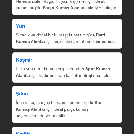
Nefes alabilen doğal lif, yazlık giysiler için ideal.
kumas.org’da
Parça Kumaş Alan
talepleriyle buluşur.
Yün
Sıcacık ve doğal bir kumaş; kumas.org’da
Parti
Kumaş Alanlar
için kışlık stokların önemli bir parçası.
Kaşmir
Lüks yün türü; kumas.org üzerinden
Spot Kumaş
Alanlar
için nadir bulunan kaliteli metrajlar sunulur.
Şifon
İnce ve uçuş uçuş bir yapı; kumas.org’da
Stok
Kumaş Alanlar
için ideal parça kumaş
seçeneklerinde yer alabilir.