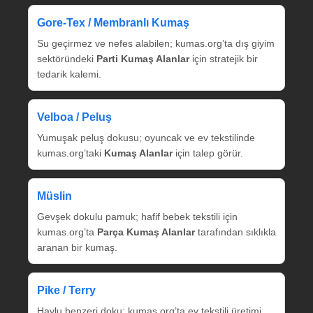
Gore‑Tex / Membranlı Kumaş
Su geçirmez ve nefes alabilen; kumas.org’ta dış giyim
sektöründeki
Parti Kumaş Alanlar
için stratejik bir
tedarik kalemi.
Velboa / Peluş
Yumuşak peluş dokusu; oyuncak ve ev tekstilinde
kumas.org’taki
Kumaş Alanlar
için talep görür.
Müslin
Gevşek dokulu pamuk; hafif bebek tekstili için
kumas.org’ta
Parça Kumaş Alanlar
tarafından sıklıkla
aranan bir kumaş.
Pike / Terry
Havlu benzeri doku; kumas.org’ta ev tekstili üretimi