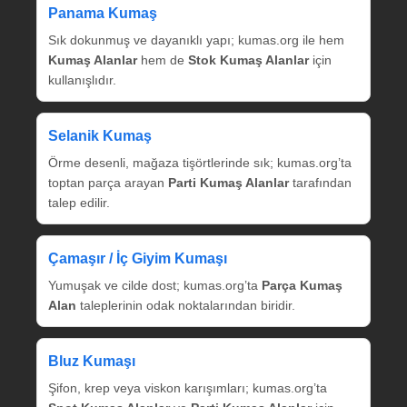
Panama Kumaş
Sık dokunmuş ve dayanıklı yapı; kumas.org ile hem
Kumaş Alanlar
hem de
Stok Kumaş Alanlar
için
kullanışlıdır.
Selanik Kumaş
Örme desenli, mağaza tişörtlerinde sık; kumas.org’ta
toptan parça arayan
Parti Kumaş Alanlar
tarafından
talep edilir.
Çamaşır / İç Giyim Kumaşı
Yumuşak ve cilde dost; kumas.org’ta
Parça Kumaş
Alan
taleplerinin odak noktalarından biridir.
Bluz Kumaşı
Şifon, krep veya viskon karışımları; kumas.org’ta