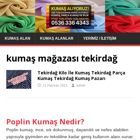
KUMAŞ ALAN
KUMAŞ ALANLAR
YERIMIZ / İLETIŞIM
kumaş mağazası tekirdağ
Tekirdağ Kilo İle Kumaş Tekirdağ Parça
Kumaş Tekirdağ Kumaş Pazarı
12 Haziran 2021
admin
Poplin Kumaş Nedir?
Poplin kumaş; ince, sık dokunmuş, dayanıklı ve nefes alabilen
yapısıyla giyimden ev tekstiline kadar geniş kullanım alanı sunar.