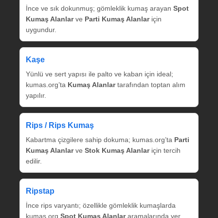
İnce ve sık dokunmuş; gömleklik kumaş arayan
Spot
Kumaş Alanlar
ve
Parti Kumaş Alanlar
için
uygundur.
Kaşe
Yünlü ve sert yapısı ile palto ve kaban için ideal;
kumas.org’ta
Kumaş Alanlar
tarafından toptan alım
yapılır.
Rips / Rips Kumaş
Kabartma çizgilere sahip dokuma; kumas.org’ta
Parti
Kumaş Alanlar
ve
Stok Kumaş Alanlar
için tercih
edilir.
Ripstap
İnce rips varyantı; özellikle gömleklik kumaşlarda
kumas.org
Spot Kumaş Alanlar
aramalarında yer