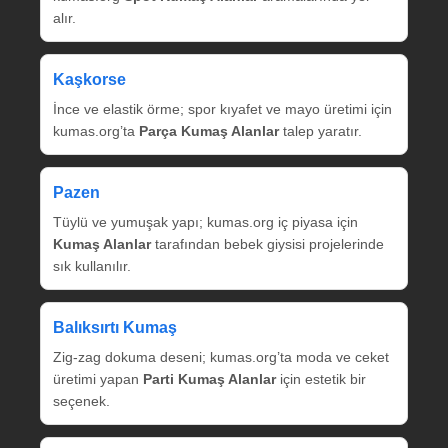
alır.
Kaşkorse
İnce ve elastik örme; spor kıyafet ve mayo üretimi için
kumas.org’ta
Parça Kumaş Alanlar
talep yaratır.
Pazen
Tüylü ve yumuşak yapı; kumas.org iç piyasa için
Kumaş Alanlar
tarafından bebek giysisi projelerinde
sık kullanılır.
Balıksırtı Kumaş
Zig‑zag dokuma deseni; kumas.org’ta moda ve ceket
üretimi yapan
Parti Kumaş Alanlar
için estetik bir
seçenek.