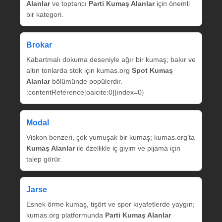
Alanlar
ve toptancı
Parti Kumaş Alanlar
için önemli
bir kategori.
Brokar
Kabartmalı dokuma deseniyle ağır bir kumaş; bakır ve
altın tonlarda stok için kumas.org
Spot Kumaş
Alanlar
bölümünde popülerdir.
:contentReference[oaicite:0]{index=0}
Modal
Viskon benzeri, çok yumuşak bir kumaş; kumas.org’ta
Kumaş Alanlar
ile özellikle iç giyim ve pijama için
talep görür.
Jarse
Esnek örme kumaş, tişört ve spor kıyafetlerde yaygın;
kumas.org platformunda
Parti Kumaş Alanlar