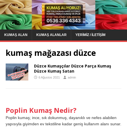
KUMAŞ ALAN
KUMAŞ ALANLAR
YERIMIZ / İLETIŞIM
kumaş mağazası düzce
Düzce Kumaşçılar Düzce Parça Kumaş
Düzce Kumaş Satan
6 Ağustos 2021
admin
Poplin Kumaş Nedir?
Poplin kumaş; ince, sık dokunmuş, dayanıklı ve nefes alabilen
yapısıyla giyimden ev tekstiline kadar geniş kullanım alanı sunar.