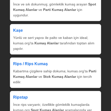
İnce ve sık dokunmuş; gömleklik kumaş arayan
Spot
Kumaş Alanlar
ve
Parti Kumaş Alanlar
için
uygundur.
Kaşe
Yünlü ve sert yapısı ile palto ve kaban için ideal;
kumas.org’ta
Kumaş Alanlar
tarafından toptan alım
yapılır.
Rips / Rips Kumaş
Kabartma çizgilere sahip dokuma; kumas.org’ta
Parti
Kumaş Alanlar
ve
Stok Kumaş Alanlar
için tercih
edilir.
Ripstap
İnce rips varyantı; özellikle gömleklik kumaşlarda
kumas.org
Spot Kumaş Alanlar
aramalarında yer