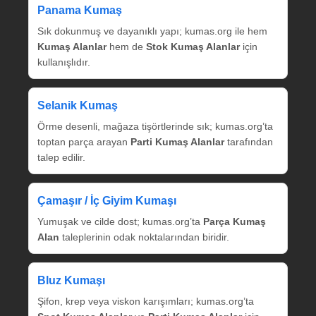
Panama Kumaş
Sık dokunmuş ve dayanıklı yapı; kumas.org ile hem
Kumaş Alanlar
hem de
Stok Kumaş Alanlar
için
kullanışlıdır.
Selanik Kumaş
Örme desenli, mağaza tişörtlerinde sık; kumas.org’ta
toptan parça arayan
Parti Kumaş Alanlar
tarafından
talep edilir.
Çamaşır / İç Giyim Kumaşı
Yumuşak ve cilde dost; kumas.org’ta
Parça Kumaş
Alan
taleplerinin odak noktalarından biridir.
Bluz Kumaşı
Şifon, krep veya viskon karışımları; kumas.org’ta