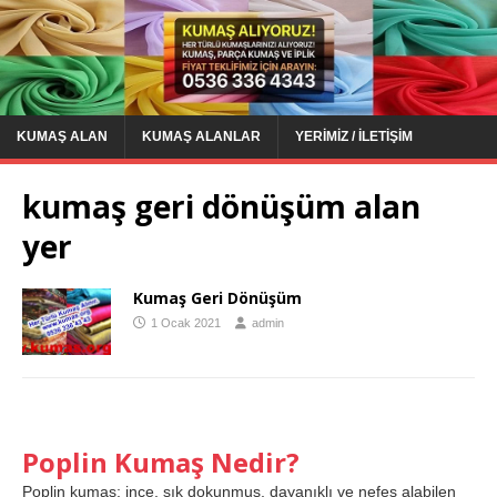
KUMAŞ ALAN
KUMAŞ ALANLAR
YERIMIZ / İLETIŞIM
kumaş geri dönüşüm alan
yer
Kumaş Geri Dönüşüm
1 Ocak 2021
admin
Poplin Kumaş Nedir?
Poplin kumaş; ince, sık dokunmuş, dayanıklı ve nefes alabilen