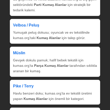
sektöründeki
Parti Kumaş Alanlar
için stratejik bir
tedarik kalemi.
Velboa / Peluş
Yumuşak peluş dokusu; oyuncak ve ev tekstilinde
kumas.org’taki
Kumaş Alanlar
için talep görür.
Müslin
Gevşek dokulu pamuk; hafif bebek tekstili için
kumas.org’ta
Parça Kumaş Alanlar
tarafından sıklıkla
aranan bir kumaş.
Pike / Terry
Havlu benzeri doku; kumas.org’ta ev tekstili üretimi
yapan
Kumaş Alanlar
için önemli bir kategori.