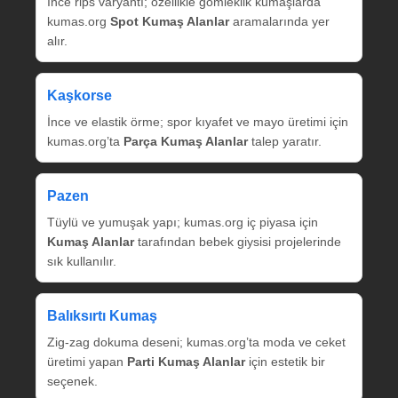
İnce rips varyantı; özellikle gömleklik kumaşlarda
kumas.org
Spot Kumaş Alanlar
aramalarında yer
alır.
Kaşkorse
İnce ve elastik örme; spor kıyafet ve mayo üretimi için
kumas.org’ta
Parça Kumaş Alanlar
talep yaratır.
Pazen
Tüylü ve yumuşak yapı; kumas.org iç piyasa için
Kumaş Alanlar
tarafından bebek giysisi projelerinde
sık kullanılır.
Balıksırtı Kumaş
Zig‑zag dokuma deseni; kumas.org’ta moda ve ceket
üretimi yapan
Parti Kumaş Alanlar
için estetik bir
seçenek.