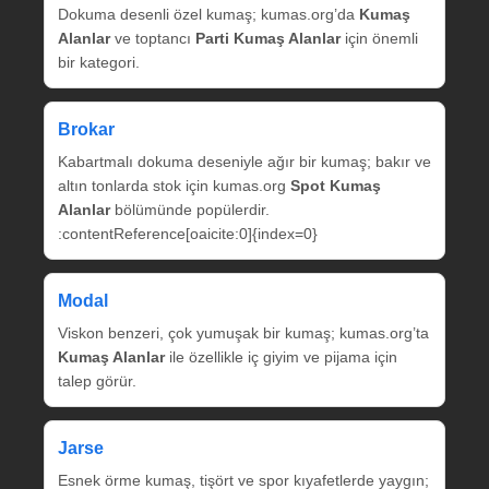
Dokuma desenli özel kumaş; kumas.org’da
Kumaş
Alanlar
ve toptancı
Parti Kumaş Alanlar
için önemli
bir kategori.
Brokar
Kabartmalı dokuma deseniyle ağır bir kumaş; bakır ve
altın tonlarda stok için kumas.org
Spot Kumaş
Alanlar
bölümünde popülerdir.
:contentReference[oaicite:0]{index=0}
Modal
Viskon benzeri, çok yumuşak bir kumaş; kumas.org’ta
Kumaş Alanlar
ile özellikle iç giyim ve pijama için
talep görür.
Jarse
Esnek örme kumaş, tişört ve spor kıyafetlerde yaygın;