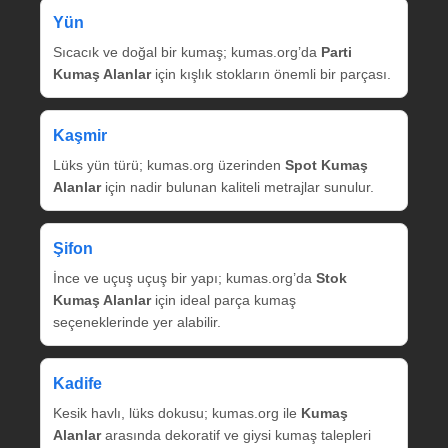
Yün
Sıcacık ve doğal bir kumaş; kumas.org’da
Parti
Kumaş Alanlar
için kışlık stokların önemli bir parçası.
Kaşmir
Lüks yün türü; kumas.org üzerinden
Spot Kumaş
Alanlar
için nadir bulunan kaliteli metrajlar sunulur.
Şifon
İnce ve uçuş uçuş bir yapı; kumas.org’da
Stok
Kumaş Alanlar
için ideal parça kumaş
seçeneklerinde yer alabilir.
Kadife
Kesik havlı, lüks dokusu; kumas.org ile
Kumaş
Alanlar
arasında dekoratif ve giysi kumaş talepleri