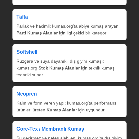
Tafta
Parlak ve hacimli; kumas.org’ta abiye kumaş arayan
Parti Kumaş Alanlar
için ilgi çekici bir kategori.
Softshell
Rüzgara ve suya dayanıklı dış giyim kumaşı;
kumas.org
Stok Kumaş Alanlar
için teknik kumaş
tedariki sunar.
Neopren
Kalın ve form veren yapı; kumas.org’ta performans
ürünleri üreten
Kumaş Alanlar
için uygundur.
Gore‑Tex / Membranlı Kumaş
Su geçirmez ve nefes alabilen; kumas.org’ta dış giyim