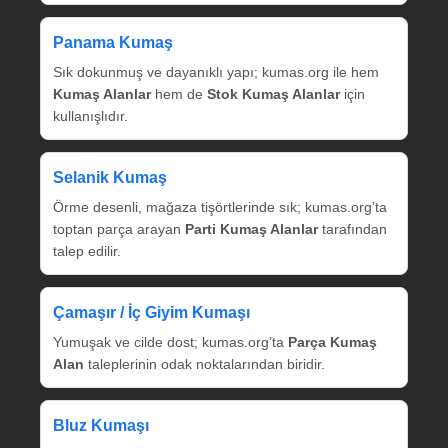
Panama Kumaş
Sık dokunmuş ve dayanıklı yapı; kumas.org ile hem
Kumaş Alanlar
hem de
Stok Kumaş Alanlar
için
kullanışlıdır.
Selanik Kumaş
Örme desenli, mağaza tişörtlerinde sık; kumas.org’ta
toptan parça arayan
Parti Kumaş Alanlar
tarafından
talep edilir.
Çamaşır / İç Giyim Kumaşı
Yumuşak ve cilde dost; kumas.org’ta
Parça Kumaş
Alan
taleplerinin odak noktalarından biridir.
Bluz Kumaşı