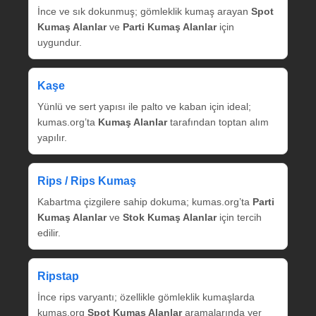
İnce ve sık dokunmuş; gömleklik kumaş arayan
Spot
Kumaş Alanlar
ve
Parti Kumaş Alanlar
için
uygundur.
Kaşe
Yünlü ve sert yapısı ile palto ve kaban için ideal;
kumas.org’ta
Kumaş Alanlar
tarafından toptan alım
yapılır.
Rips / Rips Kumaş
Kabartma çizgilere sahip dokuma; kumas.org’ta
Parti
Kumaş Alanlar
ve
Stok Kumaş Alanlar
için tercih
edilir.
Ripstap
İnce rips varyantı; özellikle gömleklik kumaşlarda
kumas.org
Spot Kumaş Alanlar
aramalarında yer