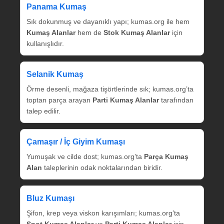
Panama Kumaş
Sık dokunmuş ve dayanıklı yapı; kumas.org ile hem
Kumaş Alanlar
hem de
Stok Kumaş Alanlar
için
kullanışlıdır.
Selanik Kumaş
Örme desenli, mağaza tişörtlerinde sık; kumas.org’ta
toptan parça arayan
Parti Kumaş Alanlar
tarafından
talep edilir.
Çamaşır / İç Giyim Kumaşı
Yumuşak ve cilde dost; kumas.org’ta
Parça Kumaş
Alan
taleplerinin odak noktalarından biridir.
Bluz Kumaşı
Şifon, krep veya viskon karışımları; kumas.org’ta
Spot Kumaş Alanlar
ve
Parti Kumaş Alanlar
için