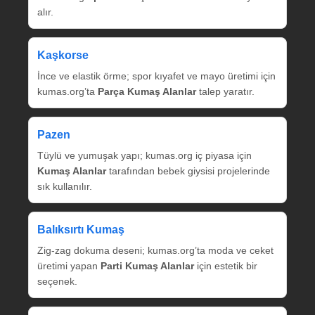
alır.
Kaşkorse
İnce ve elastik örme; spor kıyafet ve mayo üretimi için
kumas.org’ta
Parça Kumaş Alanlar
talep yaratır.
Pazen
Tüylü ve yumuşak yapı; kumas.org iç piyasa için
Kumaş Alanlar
tarafından bebek giysisi projelerinde
sık kullanılır.
Balıksırtı Kumaş
Zig‑zag dokuma deseni; kumas.org’ta moda ve ceket
üretimi yapan
Parti Kumaş Alanlar
için estetik bir
seçenek.