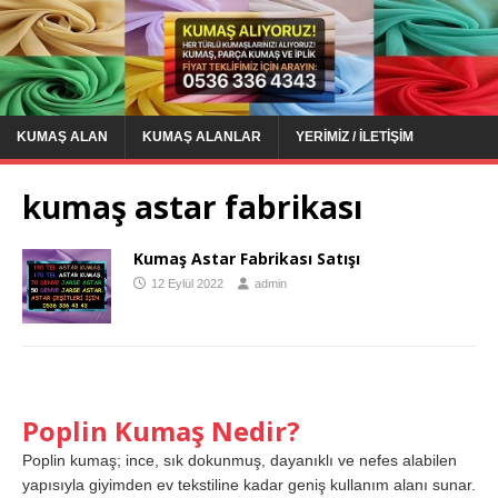
KUMAŞ ALAN
KUMAŞ ALANLAR
YERIMIZ / İLETIŞIM
kumaş astar fabrikası
Kumaş Astar Fabrikası Satışı
12 Eylül 2022
admin
Poplin Kumaş Nedir?
Poplin kumaş; ince, sık dokunmuş, dayanıklı ve nefes alabilen
yapısıyla giyimden ev tekstiline kadar geniş kullanım alanı sunar.