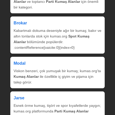
Alanlar
ve toptancı
Parti Kumaş Alanlar
için önemli
bir kategori.
Brokar
Kabartmalı dokuma deseniyle ağır bir kumaş; bakır ve
altın tonlarda stok için kumas.org
Spot Kumaş
Alanlar
bölümünde popülerdir.
:contentReference[oaicite:0]{index=0}
Modal
Viskon benzeri, çok yumuşak bir kumaş; kumas.org’ta
Kumaş Alanlar
ile özellikle iç giyim ve pijama için
talep görür.
Jarse
Esnek örme kumaş, tişört ve spor kıyafetlerde yaygın;
kumas.org platformunda
Parti Kumaş Alanlar