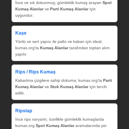
İnce ve sık dokunmuş; gömleklik kumaş arayan
Spot
Kumaş Alanlar
ve
Parti Kumaş Alanlar
için
uygundur.
Kaşe
Yünlü ve sert yapısı ile palto ve kaban için ideal;
kumas.org’ta
Kumaş Alanlar
tarafından toptan alım
yapılır.
Rips / Rips Kumaş
Kabartma çizgilere sahip dokuma; kumas.org’ta
Parti
Kumaş Alanlar
ve
Stok Kumaş Alanlar
için tercih
edilir.
Ripstap
İnce rips varyantı; özellikle gömleklik kumaşlarda
kumas.org
Spot Kumaş Alanlar
aramalarında yer