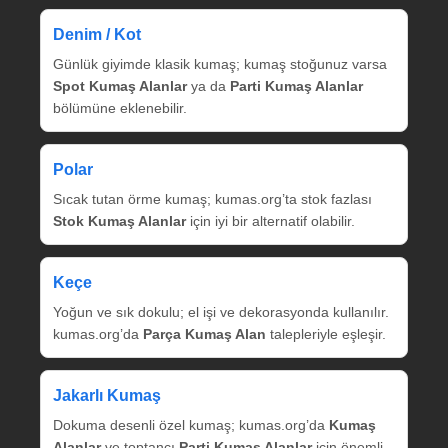
Denim / Kot
Günlük giyimde klasik kumaş; kumaş stoğunuz varsa
Spot Kumaş Alanlar
ya da
Parti Kumaş Alanlar
bölümüne eklenebilir.
Polar
Sıcak tutan örme kumaş; kumas.org’ta stok fazlası
Stok Kumaş Alanlar
için iyi bir alternatif olabilir.
Keçe
Yoğun ve sık dokulu; el işi ve dekorasyonda kullanılır.
kumas.org’da
Parça Kumaş Alan
talepleriyle eşleşir.
Jakarlı Kumaş
Dokuma desenli özel kumaş; kumas.org’da
Kumaş
Alanlar
ve toptancı
Parti Kumaş Alanlar
için önemli