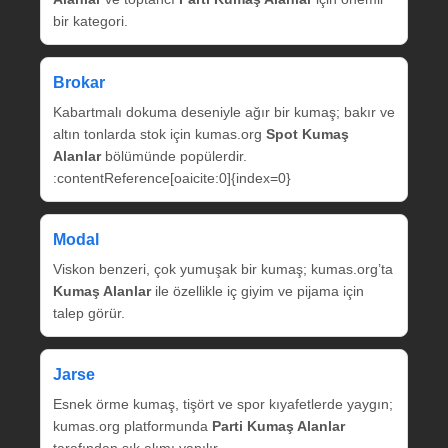
bir kategori.
Brokar
Kabartmalı dokuma deseniyle ağır bir kumaş; bakır ve
altın tonlarda stok için kumas.org
Spot Kumaş
Alanlar
bölümünde popülerdir.
:contentReference[oaicite:0]{index=0}
Modal
Viskon benzeri, çok yumuşak bir kumaş; kumas.org’ta
Kumaş Alanlar
ile özellikle iç giyim ve pijama için
talep görür.
Jarse
Esnek örme kumaş, tişört ve spor kıyafetlerde yaygın;
kumas.org platformunda
Parti Kumaş Alanlar