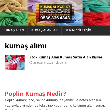
KUMAŞ ALAN
KUMAŞ ALANLAR
YERIMIZ / İLETIŞIM
kumaş alımı
Stok Kumaş Alan Kumaş Satın Alan Kişiler
25 Haziran 2023
admin
Poplin Kumaş Nedir?
Poplin kumaş; ince, sık dokunmuş, dayanıklı ve nefes alabilen
yapısıyla giyimden ev tekstiline kadar geniş kullanım alanı sunar.