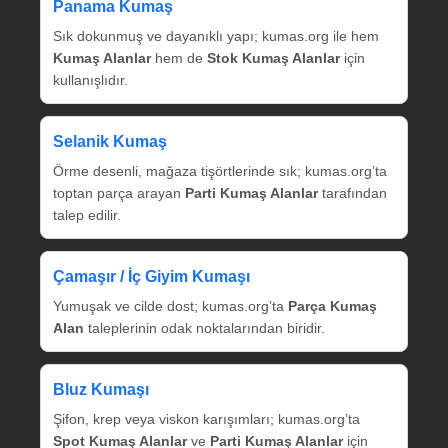
Panama Kumaş
Sık dokunmuş ve dayanıklı yapı; kumas.org ile hem
Kumaş Alanlar
hem de
Stok Kumaş Alanlar
için
kullanışlıdır.
Selanik Kumaş
Örme desenli, mağaza tişörtlerinde sık; kumas.org’ta
toptan parça arayan
Parti Kumaş Alanlar
tarafından
talep edilir.
Çamaşır / İç Giyim Kumaşı
Yumuşak ve cilde dost; kumas.org’ta
Parça Kumaş
Alan
taleplerinin odak noktalarından biridir.
Bluz Kumaşı
Şifon, krep veya viskon karışımları; kumas.org’ta
Spot Kumaş Alanlar
ve
Parti Kumaş Alanlar
için