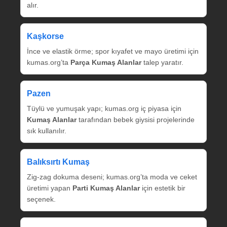
alır.
Kaşkorse
İnce ve elastik örme; spor kıyafet ve mayo üretimi için
kumas.org’ta
Parça Kumaş Alanlar
talep yaratır.
Pazen
Tüylü ve yumuşak yapı; kumas.org iç piyasa için
Kumaş Alanlar
tarafından bebek giysisi projelerinde
sık kullanılır.
Balıksırtı Kumaş
Zig‑zag dokuma deseni; kumas.org’ta moda ve ceket
üretimi yapan
Parti Kumaş Alanlar
için estetik bir
seçenek.