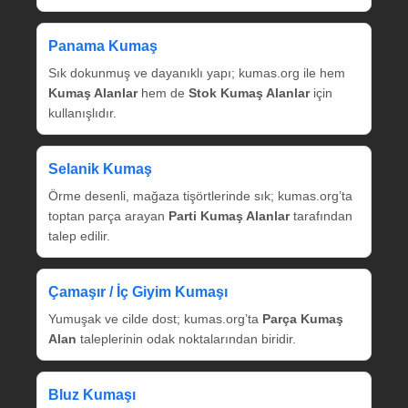
Panama Kumaş
Sık dokunmuş ve dayanıklı yapı; kumas.org ile hem
Kumaş Alanlar
hem de
Stok Kumaş Alanlar
için
kullanışlıdır.
Selanik Kumaş
Örme desenli, mağaza tişörtlerinde sık; kumas.org’ta
toptan parça arayan
Parti Kumaş Alanlar
tarafından
talep edilir.
Çamaşır / İç Giyim Kumaşı
Yumuşak ve cilde dost; kumas.org’ta
Parça Kumaş
Alan
taleplerinin odak noktalarından biridir.
Bluz Kumaşı