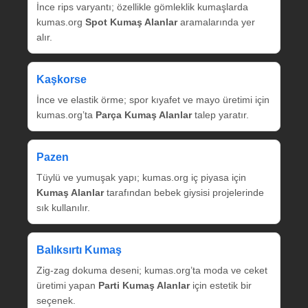
İnce rips varyantı; özellikle gömleklik kumaşlarda
kumas.org
Spot Kumaş Alanlar
aramalarında yer
alır.
Kaşkorse
İnce ve elastik örme; spor kıyafet ve mayo üretimi için
kumas.org’ta
Parça Kumaş Alanlar
talep yaratır.
Pazen
Tüylü ve yumuşak yapı; kumas.org iç piyasa için
Kumaş Alanlar
tarafından bebek giysisi projelerinde
sık kullanılır.
Balıksırtı Kumaş
Zig‑zag dokuma deseni; kumas.org’ta moda ve ceket
üretimi yapan
Parti Kumaş Alanlar
için estetik bir
seçenek.