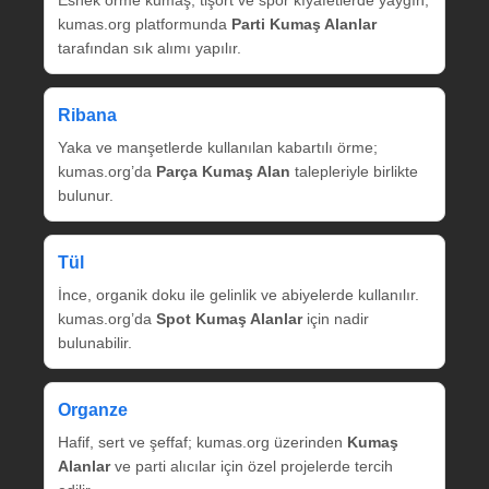
Esnek örme kumaş, tişört ve spor kıyafetlerde yaygın;
kumas.org platformunda
Parti Kumaş Alanlar
tarafından sık alımı yapılır.
Ribana
Yaka ve manşetlerde kullanılan kabartılı örme;
kumas.org’da
Parça Kumaş Alan
talepleriyle birlikte
bulunur.
Tül
İnce, organik doku ile gelinlik ve abiyelerde kullanılır.
kumas.org’da
Spot Kumaş Alanlar
için nadir
bulunabilir.
Organze
Hafif, sert ve şeffaf; kumas.org üzerinden
Kumaş
Alanlar
ve parti alıcılar için özel projelerde tercih