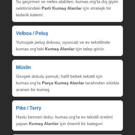
Su geçirmez ve nefes alabilen; kumas.org’ta dış giyim
sektöründeki
Parti Kumaş Alanlar
için stratejik bir
tedarik kalemi.
Velboa / Peluş
Yumuşak peluş dokusu; oyuncak ve ev tekstilinde
kumas.org’taki
Kumaş Alanlar
için talep görür.
Müslin
Gevşek dokulu pamuk; hafif bebek tekstili için
kumas.org’ta
Parça Kumaş Alanlar
tarafından sıklıkla
aranan bir kumaş.
Pike / Terry
Havlu benzeri doku; kumas.org’ta ev tekstili üretimi
yapan
Kumaş Alanlar
için önemli bir kategori.