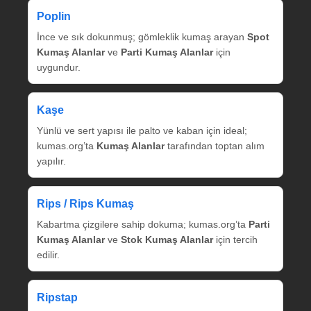
Poplin
İnce ve sık dokunmuş; gömleklik kumaş arayan
Spot
Kumaş Alanlar
ve
Parti Kumaş Alanlar
için
uygundur.
Kaşe
Yünlü ve sert yapısı ile palto ve kaban için ideal;
kumas.org’ta
Kumaş Alanlar
tarafından toptan alım
yapılır.
Rips / Rips Kumaş
Kabartma çizgilere sahip dokuma; kumas.org’ta
Parti
Kumaş Alanlar
ve
Stok Kumaş Alanlar
için tercih
edilir.
Ripstap