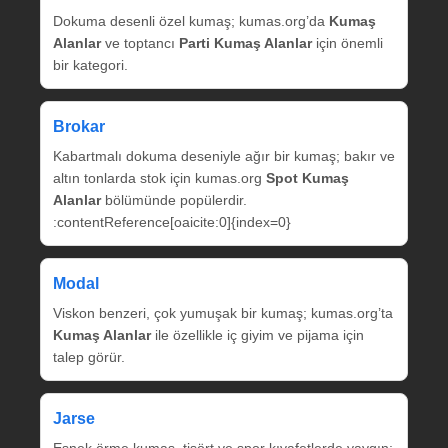
Dokuma desenli özel kumaş; kumas.org’da
Kumaş
Alanlar
ve toptancı
Parti Kumaş Alanlar
için önemli
bir kategori.
Brokar
Kabartmalı dokuma deseniyle ağır bir kumaş; bakır ve
altın tonlarda stok için kumas.org
Spot Kumaş
Alanlar
bölümünde popülerdir.
:contentReference[oaicite:0]{index=0}
Modal
Viskon benzeri, çok yumuşak bir kumaş; kumas.org’ta
Kumaş Alanlar
ile özellikle iç giyim ve pijama için
talep görür.
Jarse