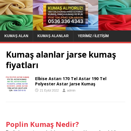
KUMAŞ ALAN
KUMAŞ ALANLAR
YERIMIZ / İLETIŞIM
Kumaş alanlar jarse kumaş
fiyatları
Elbise Astarı 170 Tel Astar 190 Tel
Polyester Astar Jarse Kumaş
21 Eylül 2022
admin
Poplin Kumaş Nedir?