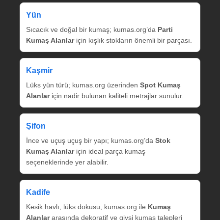
Yün
Sıcacık ve doğal bir kumaş; kumas.org’da
Parti
Kumaş Alanlar
için kışlık stokların önemli bir parçası.
Kaşmir
Lüks yün türü; kumas.org üzerinden
Spot Kumaş
Alanlar
için nadir bulunan kaliteli metrajlar sunulur.
Şifon
İnce ve uçuş uçuş bir yapı; kumas.org’da
Stok
Kumaş Alanlar
için ideal parça kumaş
seçeneklerinde yer alabilir.
Kadife
Kesik havlı, lüks dokusu; kumas.org ile
Kumaş
Alanlar
arasında dekoratif ve giysi kumaş talepleri