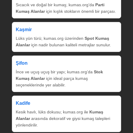
Sıcacık ve doğal bir kumaş; kumas.org’da
Parti
Kumaş Alanlar
için kışlık stokların önemli bir parçası.
Kaşmir
Lüks yün türü; kumas.org üzerinden
Spot Kumaş
Alanlar
için nadir bulunan kaliteli metrajlar sunulur.
Şifon
İnce ve uçuş uçuş bir yapı; kumas.org’da
Stok
Kumaş Alanlar
için ideal parça kumaş
seçeneklerinde yer alabilir.
Kadife
Kesik havlı, lüks dokusu; kumas.org ile
Kumaş
Alanlar
arasında dekoratif ve giysi kumaş talepleri
yönlendirilir.