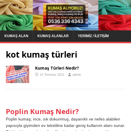
KUMAŞ ALAN
KUMAŞ ALANLAR
YERIMIZ / İLETIŞIM
kot kumaş türleri
Kumaş Türleri Nedir?
14 Temmuz 2021
admin
Poplin Kumaş Nedir?
Poplin kumaş; ince, sık dokunmuş, dayanıklı ve nefes alabilen
yapısıyla giyimden ev tekstiline kadar geniş kullanım alanı sunar.