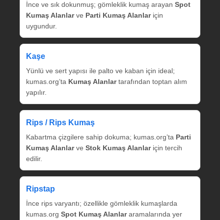
İnce ve sık dokunmuş; gömleklik kumaş arayan
Spot
Kumaş Alanlar
ve
Parti Kumaş Alanlar
için
uygundur.
Kaşe
Yünlü ve sert yapısı ile palto ve kaban için ideal;
kumas.org’ta
Kumaş Alanlar
tarafından toptan alım
yapılır.
Rips / Rips Kumaş
Kabartma çizgilere sahip dokuma; kumas.org’ta
Parti
Kumaş Alanlar
ve
Stok Kumaş Alanlar
için tercih
edilir.
Ripstap
İnce rips varyantı; özellikle gömleklik kumaşlarda
kumas.org
Spot Kumaş Alanlar
aramalarında yer