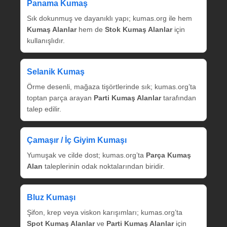
Panama Kumaş
Sık dokunmuş ve dayanıklı yapı; kumas.org ile hem
Kumaş Alanlar
hem de
Stok Kumaş Alanlar
için
kullanışlıdır.
Selanik Kumaş
Örme desenli, mağaza tişörtlerinde sık; kumas.org’ta
toptan parça arayan
Parti Kumaş Alanlar
tarafından
talep edilir.
Çamaşır / İç Giyim Kumaşı
Yumuşak ve cilde dost; kumas.org’ta
Parça Kumaş
Alan
taleplerinin odak noktalarından biridir.
Bluz Kumaşı
Şifon, krep veya viskon karışımları; kumas.org’ta
Spot Kumaş Alanlar
ve
Parti Kumaş Alanlar
için