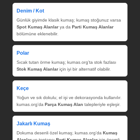
Denim / Kot
Günlük giyimde klasik kumaş; kumaş stoğunuz varsa
Spot Kumaş Alanlar
ya da
Parti Kumaş Alanlar
bölümüne eklenebilir.
Polar
Sıcak tutan örme kumaş; kumas.org’ta stok fazlası
Stok Kumaş Alanlar
için iyi bir alternatif olabilir.
Keçe
Yoğun ve sık dokulu; el işi ve dekorasyonda kullanılır.
kumas.org’da
Parça Kumaş Alan
talepleriyle eşleşir.
Jakarlı Kumaş
Dokuma desenli özel kumaş; kumas.org’da
Kumaş
Alanlar
ve toptancı
Parti Kumaş Alanlar
için önemli