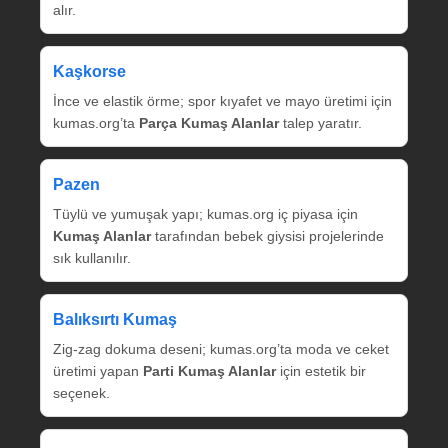
alır.
Kaşkorse
İnce ve elastik örme; spor kıyafet ve mayo üretimi için
kumas.org’ta
Parça Kumaş Alanlar
talep yaratır.
Pazen
Tüylü ve yumuşak yapı; kumas.org iç piyasa için
Kumaş Alanlar
tarafından bebek giysisi projelerinde
sık kullanılır.
Balıksırtı Kumaş
Zig‑zag dokuma deseni; kumas.org’ta moda ve ceket
üretimi yapan
Parti Kumaş Alanlar
için estetik bir
seçenek.