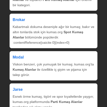
bir kategori.
Brokar
Kabartmalı dokuma deseniyle ağır bir kumaş; bakır ve
altın tonlarda stok için kumas.org
Spot Kumaş
Alanlar
bölümünde popülerdir.
:contentReference[oaicite:0]{index=0}
Modal
Viskon benzeri, çok yumuşak bir kumaş; kumas.org’ta
Kumaş Alanlar
ile özellikle iç giyim ve pijama için
talep görür.
Jarse
Esnek örme kumaş, tişört ve spor kıyafetlerde yaygın;
kumas.org platformunda
Parti Kumaş Alanlar