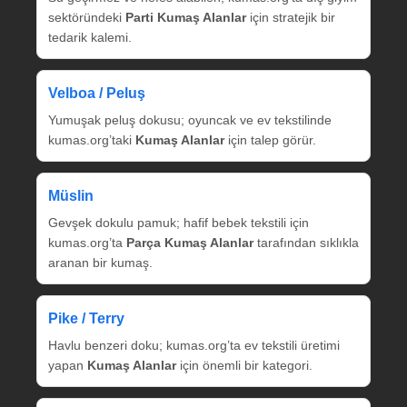
sektöründeki
Parti Kumaş Alanlar
için stratejik bir
tedarik kalemi.
Velboa / Peluş
Yumuşak peluş dokusu; oyuncak ve ev tekstilinde
kumas.org’taki
Kumaş Alanlar
için talep görür.
Müslin
Gevşek dokulu pamuk; hafif bebek tekstili için
kumas.org’ta
Parça Kumaş Alanlar
tarafından sıklıkla
aranan bir kumaş.
Pike / Terry
Havlu benzeri doku; kumas.org’ta ev tekstili üretimi
yapan
Kumaş Alanlar
için önemli bir kategori.