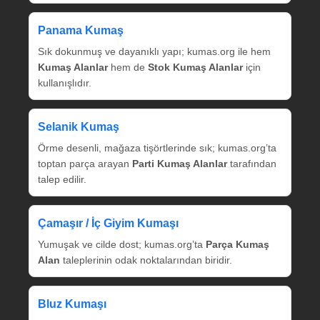
Panama Kumaş
Sık dokunmuş ve dayanıklı yapı; kumas.org ile hem
Kumaş Alanlar
hem de
Stok Kumaş Alanlar
için
kullanışlıdır.
Selanik Kumaş
Örme desenli, mağaza tişörtlerinde sık; kumas.org’ta
toptan parça arayan
Parti Kumaş Alanlar
tarafından
talep edilir.
Çamaşır / İç Giyim Kumaşı
Yumuşak ve cilde dost; kumas.org’ta
Parça Kumaş
Alan
taleplerinin odak noktalarından biridir.
Bluz Kumaşı