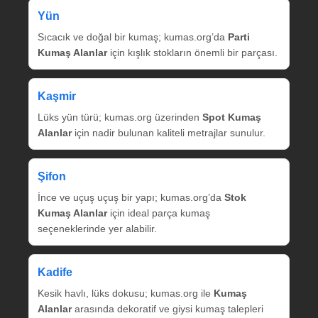
Yün
Sıcacık ve doğal bir kumaş; kumas.org’da
Parti
Kumaş Alanlar
için kışlık stokların önemli bir parçası.
Kaşmir
Lüks yün türü; kumas.org üzerinden
Spot Kumaş
Alanlar
için nadir bulunan kaliteli metrajlar sunulur.
Şifon
İnce ve uçuş uçuş bir yapı; kumas.org’da
Stok
Kumaş Alanlar
için ideal parça kumaş
seçeneklerinde yer alabilir.
Kadife
Kesik havlı, lüks dokusu; kumas.org ile
Kumaş
Alanlar
arasında dekoratif ve giysi kumaş talepleri