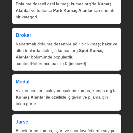
Dokuma desenli özel kumaş; kumas.org’da
Kumaş
Alanlar
ve toptancı
Parti Kumaş Alanlar
için önemli
bir kategori.
Brokar
Kabartmalı dokuma deseniyle ağır bir kumaş; bakır ve
altın tonlarda stok için kumas.org
Spot Kumaş
Alanlar
bölümünde popülerdir.
:contentReference[oaicite:0]{index=0}
Modal
Viskon benzeri, çok yumuşak bir kumaş; kumas.org’ta
Kumaş Alanlar
ile özellikle iç giyim ve pijama için
talep görür.
Jarse
Esnek örme kumaş, tişört ve spor kıyafetlerde yaygın;