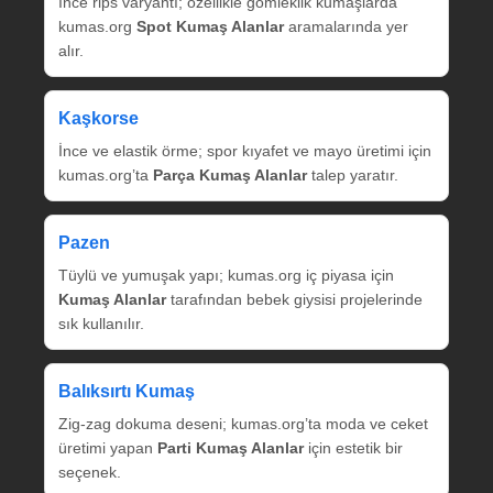
İnce rips varyantı; özellikle gömleklik kumaşlarda
kumas.org
Spot Kumaş Alanlar
aramalarında yer
alır.
Kaşkorse
İnce ve elastik örme; spor kıyafet ve mayo üretimi için
kumas.org’ta
Parça Kumaş Alanlar
talep yaratır.
Pazen
Tüylü ve yumuşak yapı; kumas.org iç piyasa için
Kumaş Alanlar
tarafından bebek giysisi projelerinde
sık kullanılır.
Balıksırtı Kumaş
Zig‑zag dokuma deseni; kumas.org’ta moda ve ceket
üretimi yapan
Parti Kumaş Alanlar
için estetik bir
seçenek.