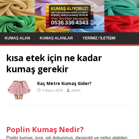
KUMAŞ ALAN
KUMAŞ ALANLAR
YERIMIZ / İLETIŞIM
kısa etek için ne kadar
kumaş gerekir
Kaç Metre Kumaş Gider?
4 Mayıs 2018
admin
Poplin Kumaş Nedir?
Poplin kumaş; ince, sık dokunmuş, dayanıklı ve nefes alabilen