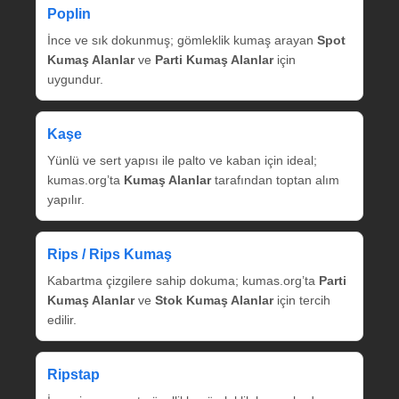
Poplin
İnce ve sık dokunmuş; gömleklik kumaş arayan
Spot
Kumaş Alanlar
ve
Parti Kumaş Alanlar
için
uygundur.
Kaşe
Yünlü ve sert yapısı ile palto ve kaban için ideal;
kumas.org’ta
Kumaş Alanlar
tarafından toptan alım
yapılır.
Rips / Rips Kumaş
Kabartma çizgilere sahip dokuma; kumas.org’ta
Parti
Kumaş Alanlar
ve
Stok Kumaş Alanlar
için tercih
edilir.
Ripstap