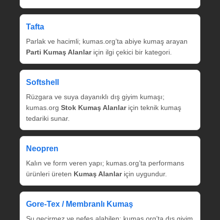
Tafta
Parlak ve hacimli; kumas.org’ta abiye kumaş arayan
Parti Kumaş Alanlar
için ilgi çekici bir kategori.
Softshell
Rüzgara ve suya dayanıklı dış giyim kumaşı;
kumas.org
Stok Kumaş Alanlar
için teknik kumaş
tedariki sunar.
Neopren
Kalın ve form veren yapı; kumas.org’ta performans
ürünleri üreten
Kumaş Alanlar
için uygundur.
Gore‑Tex / Membranlı Kumaş
Su geçirmez ve nefes alabilen; kumas.org’ta dış giyim