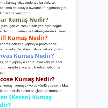
nlu kumaş yüzeyinde tüy bırakılarak
atılmış dokusuyla sweatshirt, eşofman gibi
k giyimde yaygındır.
lar Kumaş Nedir?
, yumuşak ve sıcak tutan yapısıyla soğuk
arda mont, kaban ve battaniyelerde kullanılır.
ill Kumaş Nedir?
, çapraz dokuma yapısıyla pantolon ve
erde kullanılır; dayanıklı ve kaliteli görünür.
nvas Kumaş Nedir?
s, sert yapısıyla çanta, ayakkabı ve spor
 ürünlerinde sıkça tercih edilen güçlü bir
tır.
scose Kumaş Nedir?
z kumaş, yumuşak ve dökümlü yapısıyla bluz
eklerde tercih edilen akışkan bir kumaştır.
nen (Keten) Kumaş
dir?