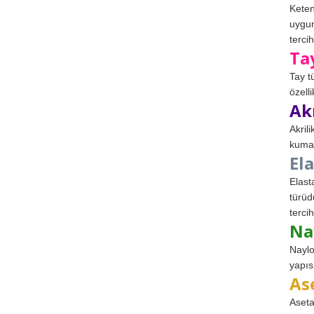
Keten
uygun
tercih
Ta
Tay t
özell
Ak
Akril
kumaş
El
Elast
türüd
tercih
Na
Naylo
yapıs
As
Aseta