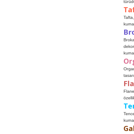
türüdü
Ta
Tafta,
kumaşl
Br
Broka
dekor
kumaş
Or
Organ
tasar
Fl
Flane
özelli
Te
Tence
kumaş
Ga