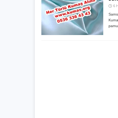
6 
Sams
Kumaş
pamuk