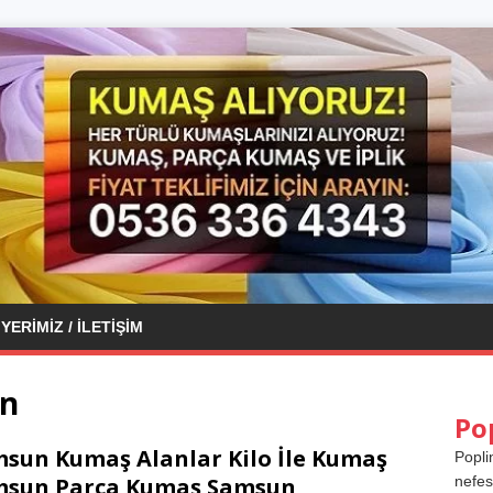
YERIMIZ / İLETIŞIM
un
Po
sun Kumaş Alanlar Kilo İle Kumaş
Popli
msun Parça Kumaş Samsun
nefes