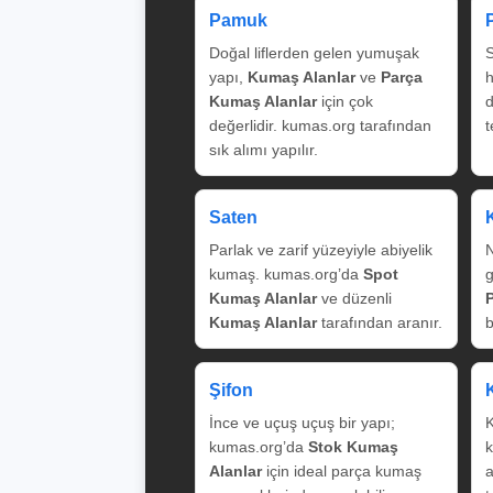
Pamuk
Doğal liflerden gelen yumuşak
S
yapı,
Kumaş Alanlar
ve
Parça
Kumaş Alanlar
için çok
değerlidir. kumas.org tarafından
t
sık alımı yapılır.
Saten
Parlak ve zarif yüzeyiyle abiyelik
N
kumaş. kumas.org’da
Spot
g
Kumaş Alanlar
ve düzenli
Kumaş Alanlar
tarafından aranır.
b
Şifon
İnce ve uçuş uçuş bir yapı;
K
kumas.org’da
Stok Kumaş
k
Alanlar
için ideal parça kumaş
a