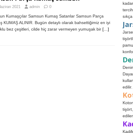
kadar
Haziran 2021
admin
0
terci
un Kumaşçılar Samsun Kumaş Satanlar Samsun Parça
sıkça
Ja
 KUMAŞ ALINIR. Bugün detaylı olarak bahsettiğimiz en iyi
lu bez çeşitleri, cilde hiç zarar vermeyen yumuşak bir
[…]
Jarse
tişör
pamuk
konfo
De
Denim
Dayan
kulla
edilir.
Ko
Koton
tişör
edile
Ka
Kadif