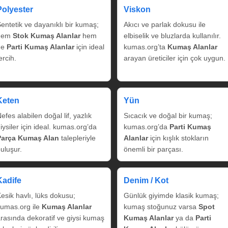
Polyester
Viskon
entetik ve dayanıklı bir kumaş;
Akıcı ve parlak dokusu ile
hem
Stok Kumaş Alanlar
hem
elbiselik ve bluzlarda kullanılır.
de
Parti Kumaş Alanlar
için ideal
kumas.org’ta
Kumaş Alanlar
ercih.
arayan üreticiler için çok uygun.
Keten
Yün
efes alabilen doğal lif, yazlık
Sıcacık ve doğal bir kumaş;
iysiler için ideal. kumas.org’da
kumas.org’da
Parti Kumaş
Parça Kumaş Alan
talepleriyle
Alanlar
için kışlık stokların
uluşur.
önemli bir parçası.
Kadife
Denim / Kot
esik havlı, lüks dokusu;
Günlük giyimde klasik kumaş;
umas.org ile
Kumaş Alanlar
kumaş stoğunuz varsa
Spot
rasında dekoratif ve giysi kumaş
Kumaş Alanlar
ya da
Parti