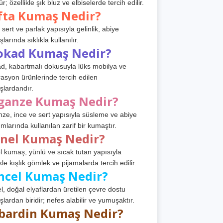
r; özellikle şık bluz ve elbiselerde tercih edilir.
fta Kumaş Nedir?
 sert ve parlak yapısıyla gelinlik, abiye
arında sıklıkla kullanılır.
okad Kumaş Nedir?
d, kabartmalı dokusuyla lüks mobilya ve
asyon ürünlerinde tercih edilen
lardandır.
ganze Kumaş Nedir?
ze, ince ve sert yapısıyla süsleme ve abiye
ımlarında kullanılan zarif bir kumaştır.
anel Kumaş Nedir?
l kumaş, yünlü ve sıcak tutan yapısıyla
kle kışlık gömlek ve pijamalarda tercih edilir.
ncel Kumaş Nedir?
l, doğal elyaflardan üretilen çevre dostu
lardan biridir; nefes alabilir ve yumuşaktır.
bardin Kumaş Nedir?