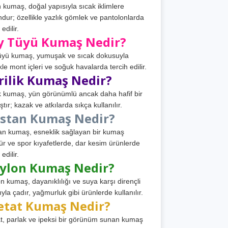
 kumaş, doğal yapısıyla sıcak iklimlere
dur; özellikle yazlık gömlek ve pantolonlarda
 edilir.
y Tüyü Kumaş Nedir?
üyü kumaş, yumuşak ve sıcak dokusuyla
ikle mont içleri ve soğuk havalarda tercih edilir.
rilik Kumaş Nedir?
ik kumaş, yün görünümlü ancak daha hafif bir
tır; kazak ve atkılarda sıkça kullanılır.
astan Kumaş Nedir?
an kumaş, esneklik sağlayan bir kumaş
ür ve spor kıyafetlerde, dar kesim ürünlerde
 edilir.
ylon Kumaş Nedir?
n kumaş, dayanıklılığı ve suya karşı dirençli
ıyla çadır, yağmurluk gibi ürünlerde kullanılır.
etat Kumaş Nedir?
t, parlak ve ipeksi bir görünüm sunan kumaş