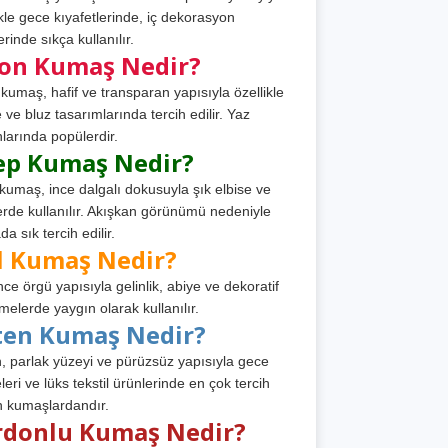
ikle gece kıyafetlerinde, iç dekorasyon
rinde sıkça kullanılır.
fon Kumaş Nedir?
 kumaş, hafif ve transparan yapısıyla özellikle
e ve bluz tasarımlarında tercih edilir. Yaz
larında popülerdir.
ep Kumaş Nedir?
kumaş, ince dalgalı dokusuyla şık elbise ve
erde kullanılır. Akışkan görünümü nedeniyle
a sık tercih edilir.
l Kumaş Nedir?
ince örgü yapısıyla gelinlik, abiye ve dekoratif
melerde yaygın olarak kullanılır.
ten Kumaş Nedir?
, parlak yüzeyi ve pürüzsüz yapısıyla gece
leri ve lüks tekstil ürünlerinde en çok tercih
n kumaşlardandır.
rdonlu Kumaş Nedir?