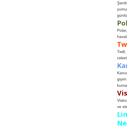
Şardo
yumuş
günlü
Po
Polar
haval
Tw
Twill
ceketl
Ka
Kanva
giyim
kumaş
Vi
Visko
ve et
Li
Ne