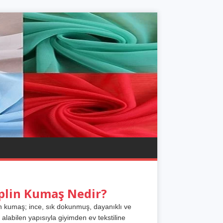
plin Kumaş Nedir?
n kumaş; ince, sık dokunmuş, dayanıklı ve
 alabilen yapısıyla giyimden ev tekstiline