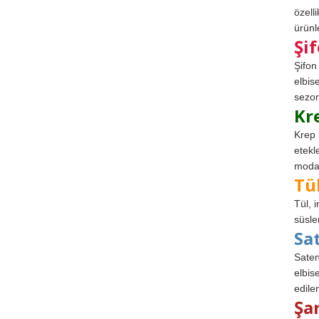
özell
ürünle
Şi
Şifon
elbis
sezon
Kr
Krep 
etekl
modad
Tü
Tül, 
süsle
Sa
Saten
elbise
edile
Şa