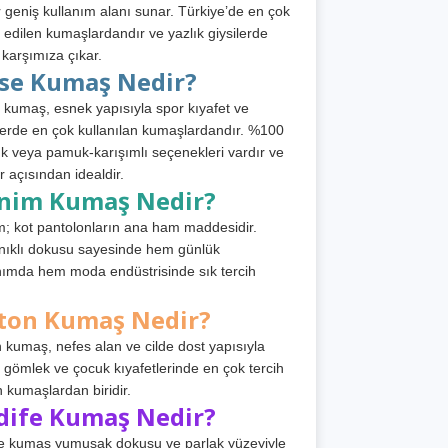
 geniş kullanım alanı sunar. Türkiye’de en çok
h edilen kumaşlardandır ve yazlık giysilerde
 karşımıza çıkar.
rse Kumaş Nedir?
 kumaş, esnek yapısıyla spor kıyafet ve
tlerde en çok kullanılan kumaşlardandır. %100
 veya pamuk-karışımlı seçenekleri vardır ve
r açısından idealdir.
nim Kumaş Nedir?
; kot pantolonların ana ham maddesidir.
ıklı dokusu sayesinde hem günlük
nımda hem moda endüstrisinde sık tercih
ton Kumaş Nedir?
 kumaş, nefes alan ve cilde dost yapısıyla
t, gömlek ve çocuk kıyafetlerinde en çok tercih
n kumaşlardan biridir.
dife Kumaş Nedir?
e kumaş yumuşak dokusu ve parlak yüzeyiyle