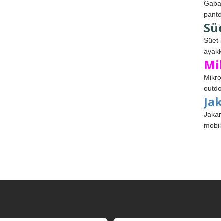
Gabar
panto
Sü
Süet 
ayakk
Mi
Mikro
outdo
Ja
Jakar
mobil