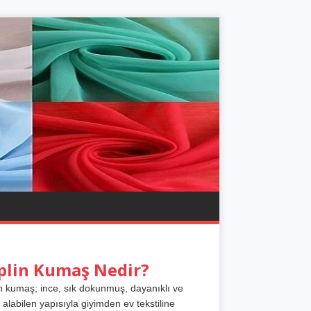
plin Kumaş Nedir?
n kumaş; ince, sık dokunmuş, dayanıklı ve
 alabilen yapısıyla giyimden ev tekstiline