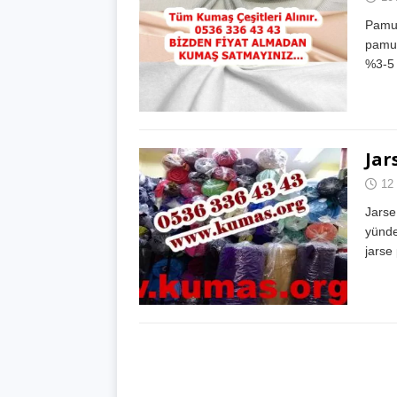
Pamuk
pamuk
%3-5 
Jar
12
Jarse 
yünde
jarse