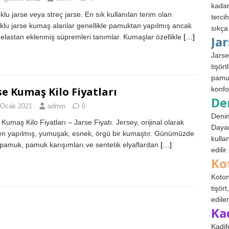
kadar
lu jarse veya streç jarse. En sık kullanılan terim olan
terci
lu jarse kumaş alanlar genellikle pamuktan yapılmış ancak
sıkça
elastan eklenmiş süpremleri tanımlar. Kumaşlar özellikle
[…]
Ja
Jarse
tişör
pamuk
se Kumaş Kilo Fiyatları
konfo
De
 Ocak 2021
admin
0
Denim
Kumaş Kilo Fiyatları – Jarse Fiyatı. Jersey, orijinal olarak
Dayan
n yapılmış, yumuşak, esnek, örgü bir kumaştır. Günümüzde
kulla
 pamuk, pamuk karışımları ve sentetik elyaflardan
[…]
edilir.
Ko
Koton
tişör
edile
Ka
Kadif