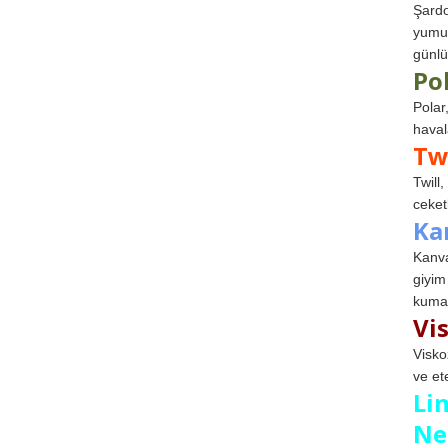
Şardo
yumuş
günlü
Po
Polar
haval
Tw
Twill
ceketl
Ka
Kanva
giyim
kumaş
Vi
Visko
ve et
Li
Ne