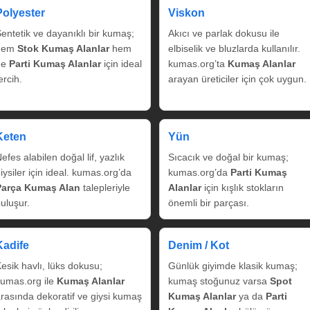
Polyester
Viskon
entetik ve dayanıklı bir kumaş;
Akıcı ve parlak dokusu ile
hem
Stok Kumaş Alanlar
hem
elbiselik ve bluzlarda kullanılır.
de
Parti Kumaş Alanlar
için ideal
kumas.org’ta
Kumaş Alanlar
ercih.
arayan üreticiler için çok uygun.
Keten
Yün
efes alabilen doğal lif, yazlık
Sıcacık ve doğal bir kumaş;
iysiler için ideal. kumas.org’da
kumas.org’da
Parti Kumaş
Parça Kumaş Alan
talepleriyle
Alanlar
için kışlık stokların
uluşur.
önemli bir parçası.
Kadife
Denim / Kot
esik havlı, lüks dokusu;
Günlük giyimde klasik kumaş;
umas.org ile
Kumaş Alanlar
kumaş stoğunuz varsa
Spot
rasında dekoratif ve giysi kumaş
Kumaş Alanlar
ya da
Parti