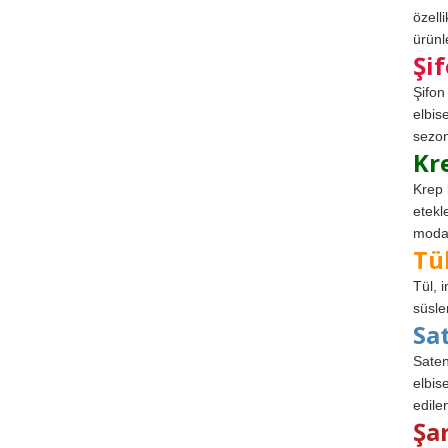
özell
ürünle
Şi
Şifon
elbis
sezon
Kr
Krep 
etekl
modad
Tü
Tül, 
süsle
Sa
Saten
elbise
edile
Şa