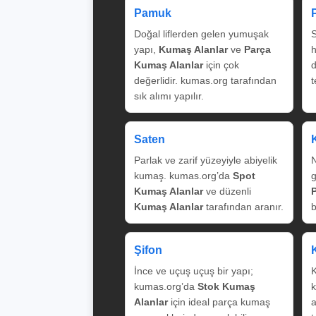
Pamuk
Doğal liflerden gelen yumuşak
S
yapı,
Kumaş Alanlar
ve
Parça
Kumaş Alanlar
için çok
değerlidir. kumas.org tarafından
t
sık alımı yapılır.
Saten
Parlak ve zarif yüzeyiyle abiyelik
N
kumaş. kumas.org’da
Spot
g
Kumaş Alanlar
ve düzenli
Kumaş Alanlar
tarafından aranır.
b
Şifon
İnce ve uçuş uçuş bir yapı;
K
kumas.org’da
Stok Kumaş
k
Alanlar
için ideal parça kumaş
a