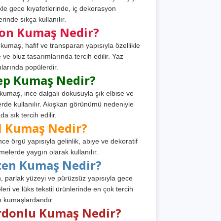
ikle gece kıyafetlerinde, iç dekorasyon
rinde sıkça kullanılır.
fon Kumaş Nedir?
 kumaş, hafif ve transparan yapısıyla özellikle
e ve bluz tasarımlarında tercih edilir. Yaz
larında popülerdir.
ep Kumaş Nedir?
kumaş, ince dalgalı dokusuyla şık elbise ve
erde kullanılır. Akışkan görünümü nedeniyle
a sık tercih edilir.
l Kumaş Nedir?
ince örgü yapısıyla gelinlik, abiye ve dekoratif
melerde yaygın olarak kullanılır.
ten Kumaş Nedir?
, parlak yüzeyi ve pürüzsüz yapısıyla gece
leri ve lüks tekstil ürünlerinde en çok tercih
n kumaşlardandır.
rdonlu Kumaş Nedir?