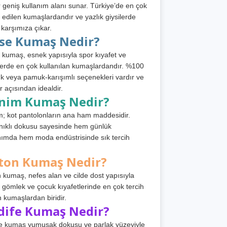
 geniş kullanım alanı sunar. Türkiye’de en çok
h edilen kumaşlardandır ve yazlık giysilerde
 karşımıza çıkar.
rse Kumaş Nedir?
 kumaş, esnek yapısıyla spor kıyafet ve
tlerde en çok kullanılan kumaşlardandır. %100
 veya pamuk-karışımlı seçenekleri vardır ve
r açısından idealdir.
nim Kumaş Nedir?
; kot pantolonların ana ham maddesidir.
ıklı dokusu sayesinde hem günlük
nımda hem moda endüstrisinde sık tercih
ton Kumaş Nedir?
 kumaş, nefes alan ve cilde dost yapısıyla
t, gömlek ve çocuk kıyafetlerinde en çok tercih
n kumaşlardan biridir.
dife Kumaş Nedir?
e kumaş yumuşak dokusu ve parlak yüzeyiyle