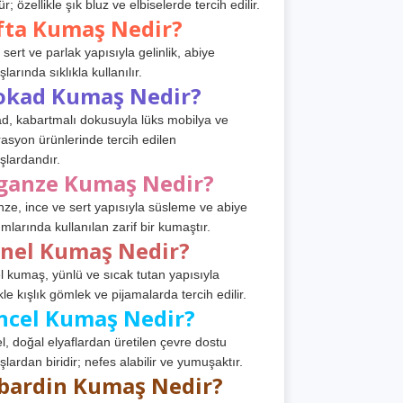
r; özellikle şık bluz ve elbiselerde tercih edilir.
fta Kumaş Nedir?
 sert ve parlak yapısıyla gelinlik, abiye
arında sıklıkla kullanılır.
okad Kumaş Nedir?
d, kabartmalı dokusuyla lüks mobilya ve
asyon ürünlerinde tercih edilen
lardandır.
ganze Kumaş Nedir?
ze, ince ve sert yapısıyla süsleme ve abiye
ımlarında kullanılan zarif bir kumaştır.
anel Kumaş Nedir?
l kumaş, yünlü ve sıcak tutan yapısıyla
kle kışlık gömlek ve pijamalarda tercih edilir.
ncel Kumaş Nedir?
l, doğal elyaflardan üretilen çevre dostu
lardan biridir; nefes alabilir ve yumuşaktır.
bardin Kumaş Nedir?