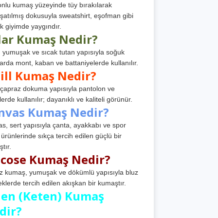
nlu kumaş yüzeyinde tüy bırakılarak
atılmış dokusuyla sweatshirt, eşofman gibi
k giyimde yaygındır.
lar Kumaş Nedir?
, yumuşak ve sıcak tutan yapısıyla soğuk
arda mont, kaban ve battaniyelerde kullanılır.
ill Kumaş Nedir?
, çapraz dokuma yapısıyla pantolon ve
erde kullanılır; dayanıklı ve kaliteli görünür.
nvas Kumaş Nedir?
s, sert yapısıyla çanta, ayakkabı ve spor
 ürünlerinde sıkça tercih edilen güçlü bir
tır.
scose Kumaş Nedir?
z kumaş, yumuşak ve dökümlü yapısıyla bluz
eklerde tercih edilen akışkan bir kumaştır.
nen (Keten) Kumaş
dir?