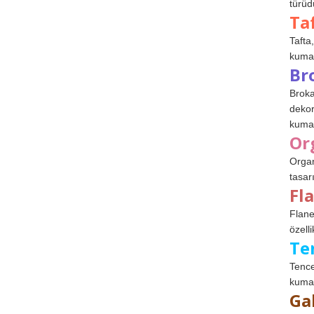
türüdü
Ta
Tafta,
kumaşl
Br
Broka
dekor
kumaş
Or
Organ
tasar
Fl
Flane
özelli
Te
Tence
kumaş
Ga