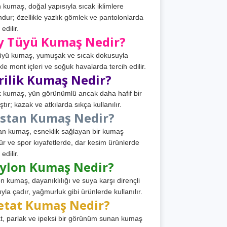
 kumaş, doğal yapısıyla sıcak iklimlere
dur; özellikle yazlık gömlek ve pantolonlarda
 edilir.
y Tüyü Kumaş Nedir?
üyü kumaş, yumuşak ve sıcak dokusuyla
ikle mont içleri ve soğuk havalarda tercih edilir.
rilik Kumaş Nedir?
ik kumaş, yün görünümlü ancak daha hafif bir
tır; kazak ve atkılarda sıkça kullanılır.
astan Kumaş Nedir?
an kumaş, esneklik sağlayan bir kumaş
ür ve spor kıyafetlerde, dar kesim ürünlerde
 edilir.
ylon Kumaş Nedir?
n kumaş, dayanıklılığı ve suya karşı dirençli
ıyla çadır, yağmurluk gibi ürünlerde kullanılır.
etat Kumaş Nedir?
t, parlak ve ipeksi bir görünüm sunan kumaş