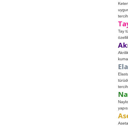
Keten
uygun
tercih
Ta
Tay t
özell
Ak
Akril
kumaş
El
Elast
türüd
tercih
Na
Naylo
yapıs
As
Aseta