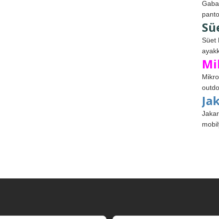
Gabar
panto
Sü
Süet 
ayakk
Mi
Mikro
outdo
Ja
Jakar
mobil