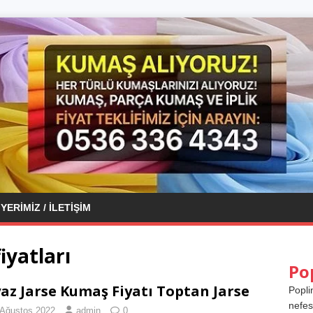
YERIMIZ / İLETIŞIM
iyatları
Po
az Jarse Kumaş Fiyatı Toptan Jarse
Popli
nefes
 Ağustos 2022
admin
0