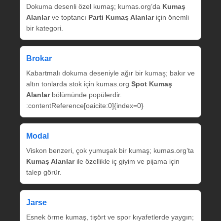
Dokuma desenli özel kumaş; kumas.org’da
Kumaş
Alanlar
ve toptancı
Parti Kumaş Alanlar
için önemli
bir kategori.
Brokar
Kabartmalı dokuma deseniyle ağır bir kumaş; bakır ve
altın tonlarda stok için kumas.org
Spot Kumaş
Alanlar
bölümünde popülerdir.
:contentReference[oaicite:0]{index=0}
Modal
Viskon benzeri, çok yumuşak bir kumaş; kumas.org’ta
Kumaş Alanlar
ile özellikle iç giyim ve pijama için
talep görür.
Jarse
Esnek örme kumaş, tişört ve spor kıyafetlerde yaygın;