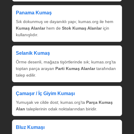
Panama Kumaş
Sık dokunmuş ve dayanıklı yapı; kumas.org ile hem
Kumaş Alanlar
hem de
Stok Kumaş Alanlar
için
kullanışlıdır.
Selanik Kumaş
Örme desenli, mağaza tişörtlerinde sık; kumas.org’ta
toptan parça arayan
Parti Kumaş Alanlar
tarafından
talep edilir.
Çamaşır / İç Giyim Kumaşı
Yumuşak ve cilde dost; kumas.org’ta
Parça Kumaş
Alan
taleplerinin odak noktalarından biridir.
Bluz Kumaşı