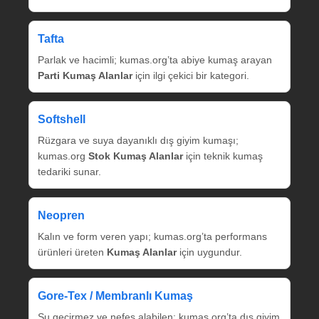
Tafta
Parlak ve hacimli; kumas.org’ta abiye kumaş arayan
Parti Kumaş Alanlar
için ilgi çekici bir kategori.
Softshell
Rüzgara ve suya dayanıklı dış giyim kumaşı;
kumas.org
Stok Kumaş Alanlar
için teknik kumaş
tedariki sunar.
Neopren
Kalın ve form veren yapı; kumas.org’ta performans
ürünleri üreten
Kumaş Alanlar
için uygundur.
Gore‑Tex / Membranlı Kumaş
Su geçirmez ve nefes alabilen; kumas.org’ta dış giyim