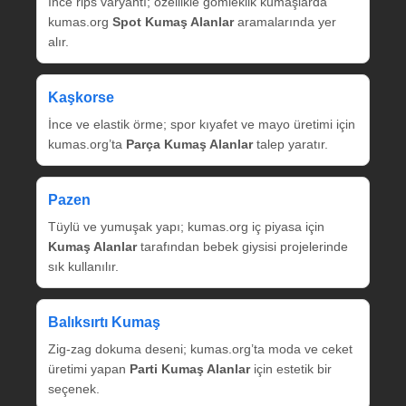
İnce rips varyantı; özellikle gömleklik kumaşlarda
kumas.org
Spot Kumaş Alanlar
aramalarında yer
alır.
Kaşkorse
İnce ve elastik örme; spor kıyafet ve mayo üretimi için
kumas.org’ta
Parça Kumaş Alanlar
talep yaratır.
Pazen
Tüylü ve yumuşak yapı; kumas.org iç piyasa için
Kumaş Alanlar
tarafından bebek giysisi projelerinde
sık kullanılır.
Balıksırtı Kumaş
Zig‑zag dokuma deseni; kumas.org’ta moda ve ceket
üretimi yapan
Parti Kumaş Alanlar
için estetik bir
seçenek.