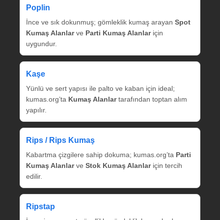
Poplin
İnce ve sık dokunmuş; gömleklik kumaş arayan
Spot
Kumaş Alanlar
ve
Parti Kumaş Alanlar
için
uygundur.
Kaşe
Yünlü ve sert yapısı ile palto ve kaban için ideal;
kumas.org’ta
Kumaş Alanlar
tarafından toptan alım
yapılır.
Rips / Rips Kumaş
Kabartma çizgilere sahip dokuma; kumas.org’ta
Parti
Kumaş Alanlar
ve
Stok Kumaş Alanlar
için tercih
edilir.
Ripstap