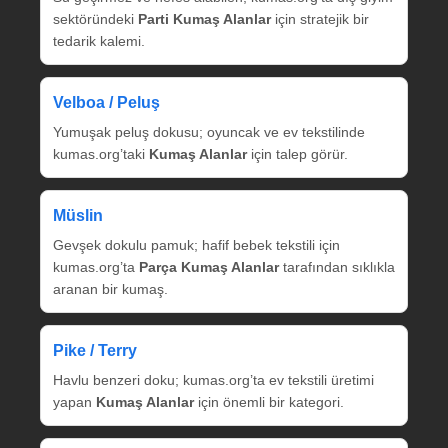
sektöründeki
Parti Kumaş Alanlar
için stratejik bir
tedarik kalemi.
Velboa / Peluş
Yumuşak peluş dokusu; oyuncak ve ev tekstilinde
kumas.org’taki
Kumaş Alanlar
için talep görür.
Müslin
Gevşek dokulu pamuk; hafif bebek tekstili için
kumas.org’ta
Parça Kumaş Alanlar
tarafından sıklıkla
aranan bir kumaş.
Pike / Terry
Havlu benzeri doku; kumas.org’ta ev tekstili üretimi
yapan
Kumaş Alanlar
için önemli bir kategori.