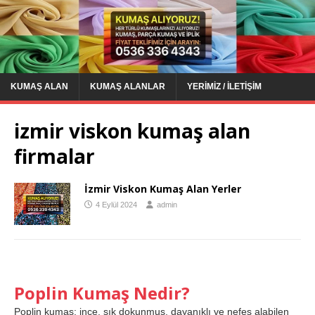
KUMAŞ ALAN
KUMAŞ ALANLAR
YERIMIZ / İLETIŞIM
izmir viskon kumaş alan
firmalar
İzmir Viskon Kumaş Alan Yerler
4 Eylül 2024
admin
Poplin Kumaş Nedir?
Poplin kumaş; ince, sık dokunmuş, dayanıklı ve nefes alabilen