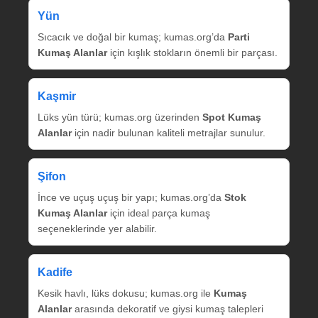
Yün
Sıcacık ve doğal bir kumaş; kumas.org’da
Parti
Kumaş Alanlar
için kışlık stokların önemli bir parçası.
Kaşmir
Lüks yün türü; kumas.org üzerinden
Spot Kumaş
Alanlar
için nadir bulunan kaliteli metrajlar sunulur.
Şifon
İnce ve uçuş uçuş bir yapı; kumas.org’da
Stok
Kumaş Alanlar
için ideal parça kumaş
seçeneklerinde yer alabilir.
Kadife
Kesik havlı, lüks dokusu; kumas.org ile
Kumaş
Alanlar
arasında dekoratif ve giysi kumaş talepleri