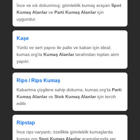
İnce ve sık dokunmuş; gömleklik kumaş arayan
Spot
Kumaş Alanlar
ve
Parti Kumaş Alanlar
için
uygundur.
Kaşe
Yünlü ve sert yapısı ile palto ve kaban için ideal;
kumas.org’ta
Kumaş Alanlar
tarafından toptan alım
yapılır.
Rips / Rips Kumaş
Kabartma çizgilere sahip dokuma; kumas.org’ta
Parti
Kumaş Alanlar
ve
Stok Kumaş Alanlar
için tercih
edilir.
Ripstap
İnce rips varyantı; özellikle gömleklik kumaşlarda
kumas.org
Spot Kumaş Alanlar
aramalarında yer