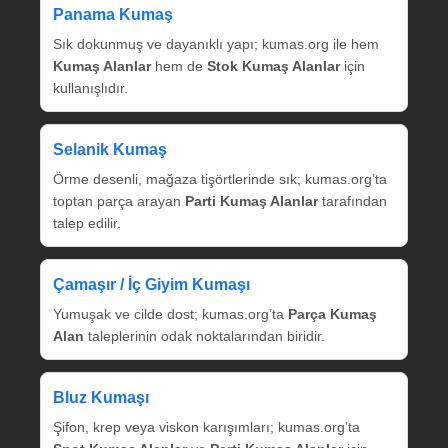
Panama Kumaş
Sık dokunmuş ve dayanıklı yapı; kumas.org ile hem
Kumaş Alanlar
hem de
Stok Kumaş Alanlar
için
kullanışlıdır.
Selanik Kumaş
Örme desenli, mağaza tişörtlerinde sık; kumas.org’ta
toptan parça arayan
Parti Kumaş Alanlar
tarafından
talep edilir.
Çamaşır / İç Giyim Kumaşı
Yumuşak ve cilde dost; kumas.org’ta
Parça Kumaş
Alan
taleplerinin odak noktalarından biridir.
Bluz Kumaşı
Şifon, krep veya viskon karışımları; kumas.org’ta