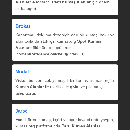
Alanlar
ve toptancı
Parti Kumaş Alanlar
için önemli
bir kategori.
Brokar
Kabartmalı dokuma deseniyle ağır bir kumaş; bakır ve
altın tonlarda stok için kumas.org
Spot Kumaş
Alanlar
bölümünde popülerdir.
:contentReference[oaicite:0]{index=0}
Modal
Viskon benzeri, çok yumuşak bir kumaş; kumas.org’ta
Kumaş Alanlar
ile özellikle iç giyim ve pijama için
talep görür.
Jarse
Esnek örme kumaş, tişört ve spor kıyafetlerde yaygın;
kumas.org platformunda
Parti Kumaş Alanlar