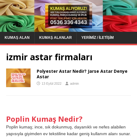
KUMAŞ ALAN
KUMAŞ ALANLAR
YERIMIZ / İLETIŞIM
izmir astar firmaları
Polyester Astar Nedir? Jarse Astar Denye
Astar
13 Eylül 2022
admin
Poplin Kumaş Nedir?
Poplin kumaş; ince, sık dokunmuş, dayanıklı ve nefes alabilen
yapısıyla giyimden ev tekstiline kadar geniş kullanım alanı sunar.