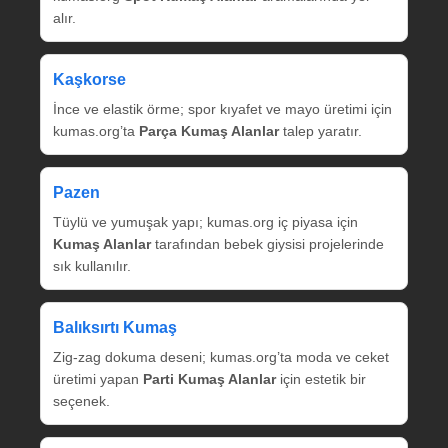
alır.
Kaşkorse
İnce ve elastik örme; spor kıyafet ve mayo üretimi için
kumas.org’ta
Parça Kumaş Alanlar
talep yaratır.
Pazen
Tüylü ve yumuşak yapı; kumas.org iç piyasa için
Kumaş Alanlar
tarafından bebek giysisi projelerinde
sık kullanılır.
Balıksırtı Kumaş
Zig‑zag dokuma deseni; kumas.org’ta moda ve ceket
üretimi yapan
Parti Kumaş Alanlar
için estetik bir
seçenek.