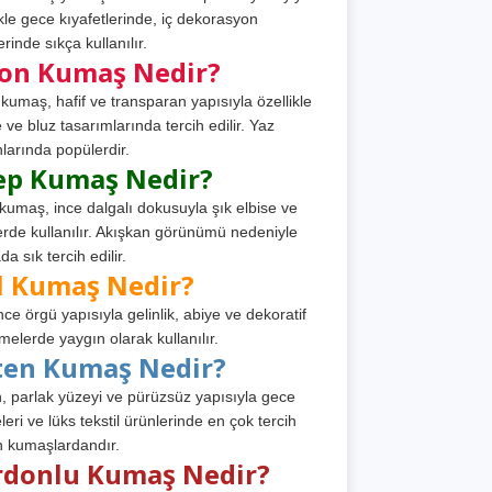
ikle gece kıyafetlerinde, iç dekorasyon
rinde sıkça kullanılır.
fon Kumaş Nedir?
 kumaş, hafif ve transparan yapısıyla özellikle
e ve bluz tasarımlarında tercih edilir. Yaz
larında popülerdir.
ep Kumaş Nedir?
kumaş, ince dalgalı dokusuyla şık elbise ve
erde kullanılır. Akışkan görünümü nedeniyle
a sık tercih edilir.
l Kumaş Nedir?
ince örgü yapısıyla gelinlik, abiye ve dekoratif
melerde yaygın olarak kullanılır.
ten Kumaş Nedir?
, parlak yüzeyi ve pürüzsüz yapısıyla gece
leri ve lüks tekstil ürünlerinde en çok tercih
n kumaşlardandır.
rdonlu Kumaş Nedir?