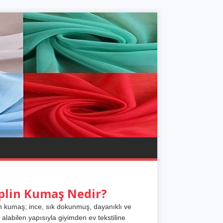
plin Kumaş Nedir?
n kumaş; ince, sık dokunmuş, dayanıklı ve
 alabilen yapısıyla giyimden ev tekstiline