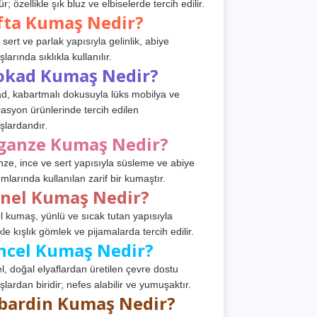
r; özellikle şık bluz ve elbiselerde tercih edilir.
fta Kumaş Nedir?
 sert ve parlak yapısıyla gelinlik, abiye
arında sıklıkla kullanılır.
okad Kumaş Nedir?
d, kabartmalı dokusuyla lüks mobilya ve
asyon ürünlerinde tercih edilen
lardandır.
ganze Kumaş Nedir?
ze, ince ve sert yapısıyla süsleme ve abiye
ımlarında kullanılan zarif bir kumaştır.
anel Kumaş Nedir?
l kumaş, yünlü ve sıcak tutan yapısıyla
kle kışlık gömlek ve pijamalarda tercih edilir.
ncel Kumaş Nedir?
l, doğal elyaflardan üretilen çevre dostu
lardan biridir; nefes alabilir ve yumuşaktır.
bardin Kumaş Nedir?