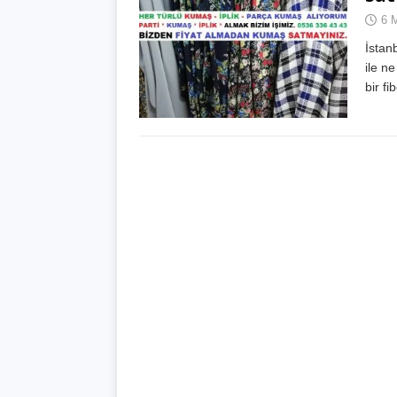
6 
İstan
ile n
bir fi