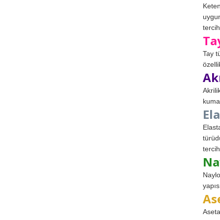
Keten
uygun
tercih
Ta
Tay t
özell
Ak
Akril
kumaş
El
Elast
türüd
tercih
Na
Naylo
yapıs
As
Aseta