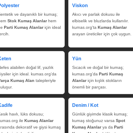
Polyester
Viskon
entetik ve dayanıklı bir kumaş;
Akıcı ve parlak dokusu ile
hem
Stok Kumaş Alanlar
hem
elbiselik ve bluzlarda kullanılır.
de
Parti Kumaş Alanlar
için ideal
kumas.org’ta
Kumaş Alanlar
ercih.
arayan üreticiler için çok uygun.
Keten
Yün
efes alabilen doğal lif, yazlık
Sıcacık ve doğal bir kumaş;
iysiler için ideal. kumas.org’da
kumas.org’da
Parti Kumaş
Parça Kumaş Alan
talepleriyle
Alanlar
için kışlık stokların
uluşur.
önemli bir parçası.
Kadife
Denim / Kot
esik havlı, lüks dokusu;
Günlük giyimde klasik kumaş;
umas.org ile
Kumaş Alanlar
kumaş stoğunuz varsa
Spot
rasında dekoratif ve giysi kumaş
Kumaş Alanlar
ya da
Parti