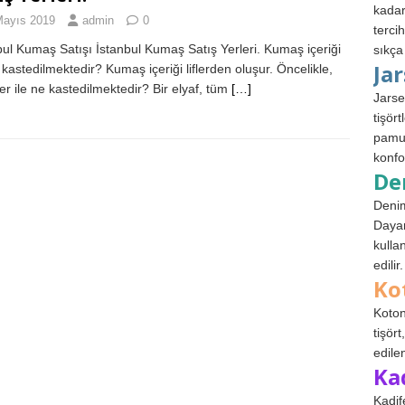
kadar
Mayıs 2019
admin
0
terci
bul Kumaş Satışı İstanbul Kumaş Satış Yerleri. Kumaş içeriği
sıkça
Ja
e kastedilmektedir? Kumaş içeriği liflerden oluşur. Öncelikle,
ber ile ne kastedilmektedir? Bir elyaf, tüm
[…]
Jarse
tişör
pamuk
konfo
De
Denim
Dayan
kulla
edilir.
Ko
Koton
tişör
edile
Ka
Kadif