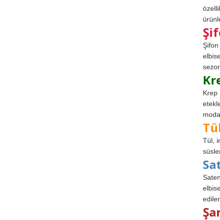
özell
ürünle
Şi
Şifon
elbis
sezon
Kr
Krep 
etekl
modad
Tü
Tül, 
süsle
Sa
Saten
elbise
edile
Şa