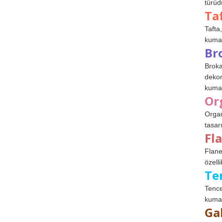
türüdü
Ta
Tafta,
kumaşl
Br
Broka
dekor
kumaş
Or
Organ
tasar
Fl
Flane
özelli
Te
Tence
kumaş
Ga