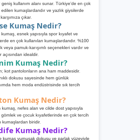
 geniş kullanım alanı sunar. Türkiye’de en çok
h edilen kumaşlardandır ve yazlık giysilerde
 karşımıza çıkar.
rse Kumaş Nedir?
 kumaş, esnek yapısıyla spor kıyafet ve
tlerde en çok kullanılan kumaşlardandır. %100
 veya pamuk-karışımlı seçenekleri vardır ve
r açısından idealdir.
nim Kumaş Nedir?
; kot pantolonların ana ham maddesidir.
ıklı dokusu sayesinde hem günlük
nımda hem moda endüstrisinde sık tercih
ton Kumaş Nedir?
 kumaş, nefes alan ve cilde dost yapısıyla
t, gömlek ve çocuk kıyafetlerinde en çok tercih
n kumaşlardan biridir.
dife Kumaş Nedir?
e kumaş yumuşak dokusu ve parlak yüzeyiyle