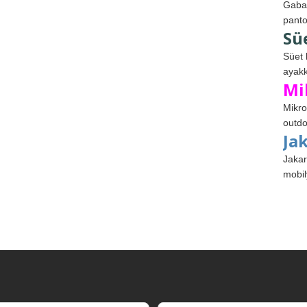
Gabar
panto
Sü
Süet 
ayakk
Mi
Mikro
outdo
Ja
Jakar
mobil