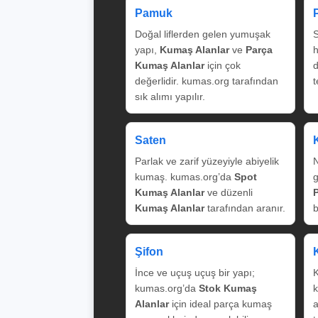
Pamuk
Doğal liflerden gelen yumuşak
S
yapı,
Kumaş Alanlar
ve
Parça
Kumaş Alanlar
için çok
değerlidir. kumas.org tarafından
t
sık alımı yapılır.
Saten
Parlak ve zarif yüzeyiyle abiyelik
N
kumaş. kumas.org’da
Spot
g
Kumaş Alanlar
ve düzenli
Kumaş Alanlar
tarafından aranır.
b
Şifon
İnce ve uçuş uçuş bir yapı;
K
kumas.org’da
Stok Kumaş
k
Alanlar
için ideal parça kumaş
a