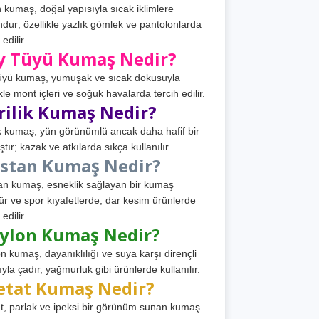
 kumaş, doğal yapısıyla sıcak iklimlere
dur; özellikle yazlık gömlek ve pantolonlarda
 edilir.
y Tüyü Kumaş Nedir?
üyü kumaş, yumuşak ve sıcak dokusuyla
ikle mont içleri ve soğuk havalarda tercih edilir.
rilik Kumaş Nedir?
ik kumaş, yün görünümlü ancak daha hafif bir
tır; kazak ve atkılarda sıkça kullanılır.
astan Kumaş Nedir?
an kumaş, esneklik sağlayan bir kumaş
ür ve spor kıyafetlerde, dar kesim ürünlerde
 edilir.
ylon Kumaş Nedir?
n kumaş, dayanıklılığı ve suya karşı dirençli
ıyla çadır, yağmurluk gibi ürünlerde kullanılır.
etat Kumaş Nedir?
t, parlak ve ipeksi bir görünüm sunan kumaş