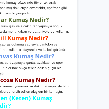
nlu kumaş yüzeyinde tüy bırakılarak
atılmış dokusuyla sweatshirt, eşofman gibi
k giyimde yaygındır.
lar Kumaş Nedir?
, yumuşak ve sıcak tutan yapısıyla soğuk
arda mont, kaban ve battaniyelerde kullanılır.
ill Kumaş Nedir?
, çapraz dokuma yapısıyla pantolon ve
erde kullanılır; dayanıklı ve kaliteli görünür.
nvas Kumaş Nedir?
s, sert yapısıyla çanta, ayakkabı ve spor
 ürünlerinde sıkça tercih edilen güçlü bir
tır.
scose Kumaş Nedir?
z kumaş, yumuşak ve dökümlü yapısıyla bluz
eklerde tercih edilen akışkan bir kumaştır.
nen (Keten) Kumaş
dir?