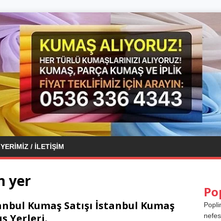
YERIMIZ / İLETIŞIM
n yer
Po
anbul Kumaş Satışı İstanbul Kumaş
Popli
ış Yerleri.
nefes