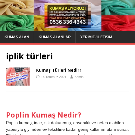
KUMAŞ ALAN
KUMAŞ ALANLAR
YERIMIZ / İLETIŞIM
iplik türleri
Kumaş Türleri Nedir?
14 Temmuz 2021
admin
Poplin Kumaş Nedir?
Poplin kumaş; ince, sık dokunmuş, dayanıklı ve nefes alabilen
yapısıyla giyimden ev tekstiline kadar geniş kullanım alanı sunar.