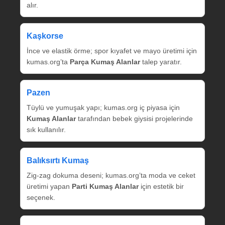
alır.
Kaşkorse
İnce ve elastik örme; spor kıyafet ve mayo üretimi için
kumas.org’ta
Parça Kumaş Alanlar
talep yaratır.
Pazen
Tüylü ve yumuşak yapı; kumas.org iç piyasa için
Kumaş Alanlar
tarafından bebek giysisi projelerinde
sık kullanılır.
Balıksırtı Kumaş
Zig‑zag dokuma deseni; kumas.org’ta moda ve ceket
üretimi yapan
Parti Kumaş Alanlar
için estetik bir
seçenek.