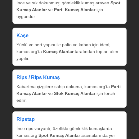
İnce ve sık dokunmuş; gömleklik kumaş arayan
Spot
Kumaş Alanlar
ve
Parti Kumaş Alanlar
için
uygundur.
Kaşe
Yünlü ve sert yapısı ile palto ve kaban için ideal;
kumas.org’ta
Kumaş Alanlar
tarafından toptan alım
yapılır.
Rips / Rips Kumaş
Kabartma çizgilere sahip dokuma; kumas.org’ta
Parti
Kumaş Alanlar
ve
Stok Kumaş Alanlar
için tercih
edilir.
Ripstap
İnce rips varyantı; özellikle gömleklik kumaşlarda
kumas.org
Spot Kumaş Alanlar
aramalarında yer