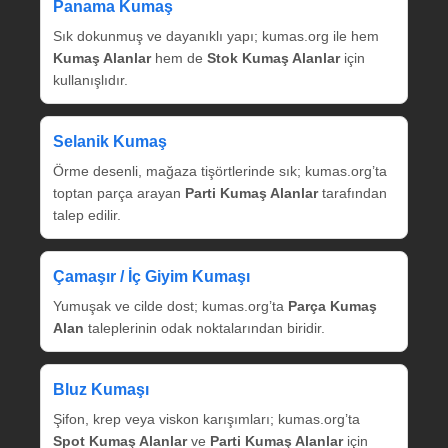
Panama Kumaş
Sık dokunmuş ve dayanıklı yapı; kumas.org ile hem
Kumaş Alanlar
hem de
Stok Kumaş Alanlar
için
kullanışlıdır.
Selanik Kumaş
Örme desenli, mağaza tişörtlerinde sık; kumas.org’ta
toptan parça arayan
Parti Kumaş Alanlar
tarafından
talep edilir.
Çamaşır / İç Giyim Kumaşı
Yumuşak ve cilde dost; kumas.org’ta
Parça Kumaş
Alan
taleplerinin odak noktalarından biridir.
Bluz Kumaşı
Şifon, krep veya viskon karışımları; kumas.org’ta
Spot Kumaş Alanlar
ve
Parti Kumaş Alanlar
için