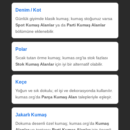
Denim / Kot
Günlük giyimde klasik kumaş; kumaş stoğunuz varsa
Spot Kumaş Alanlar
ya da
Parti Kumaş Alanlar
bölümüne eklenebilir.
Polar
Sıcak tutan örme kumaş; kumas.org’ta stok fazlası
Stok Kumaş Alanlar
için iyi bir alternatif olabilir.
Keçe
Yoğun ve sık dokulu; el işi ve dekorasyonda kullanılır.
kumas.org’da
Parça Kumaş Alan
talepleriyle eşleşir.
Jakarlı Kumaş
Dokuma desenli özel kumaş; kumas.org’da
Kumaş
Alanlar
ve toptancı
Parti Kumaş Alanlar
için önemli