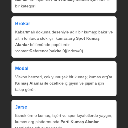
bir kategori.
Brokar
Kabartmalı dokuma deseniyle ağır bir kumaş; bakır ve
altın tonlarda stok için kumas.org
Spot Kumaş
Alanlar
bölümünde popülerdir.
:contentReference[oaicite:0]{index=0}
Modal
Viskon benzeri, çok yumuşak bir kumaş; kumas.org’ta
Kumaş Alanlar
ile özellikle iç giyim ve pijama için
talep görür.
Jarse
Esnek örme kumaş, tişört ve spor kıyafetlerde yaygın;
kumas.org platformunda
Parti Kumaş Alanlar